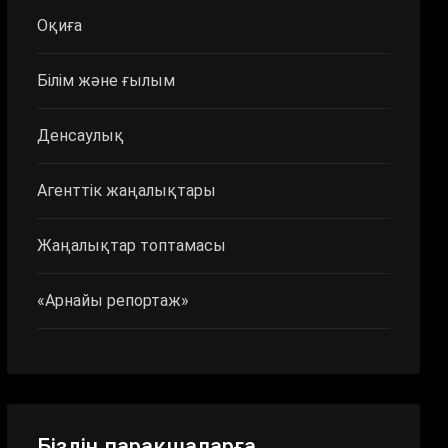
Оқиға
Білім және ғылым
Денсаулық
Агенттік жаңалықтары
Жаңалықтар топтамасы
«Арнайы репортаж»
Біздің парақшаларға