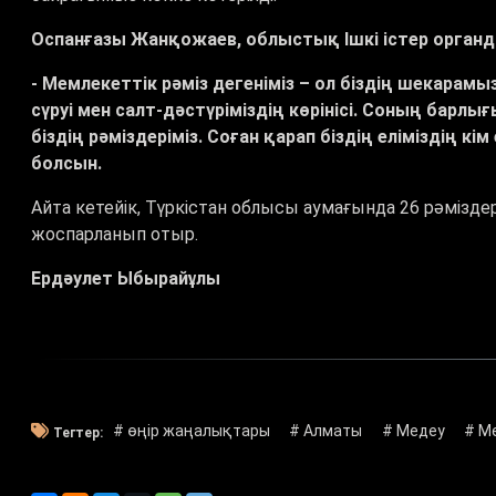
Оспанғазы Жанқожаев, облыстық Ішкі істер органд
-
Мемлекеттік рәміз дегеніміз – ол біздің шекарамыз,
сүруі мен салт-дәстүріміздің көрінісі. Соның барлы
біздің рәміздеріміз.
Соған қарап біздің еліміздің кі
болсын.
Айта кетейік, Түркістан облысы аумағында 26 рәмізде
жоспарланып отыр.
Ердәулет Ыбырайұлы
# өңір жаңалықтары
# Алматы
# Медеу
# Ме
Тегтер: