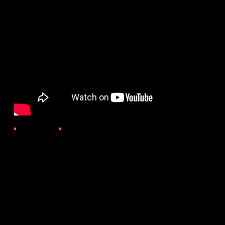
711
04.06.2025, 18:37
Мемлекеттің басты нышандарының тарихы тереңде жа
бар, - дейді авторлар.
Мынау Елтаңбамыздың алғашқы сызбасы. 1992 жылғы 
көпшіліктің көңілінен шықты. Оның авторлары Жанда
басты белгілерінің алғашқы нұсқалары көзіміздің қа