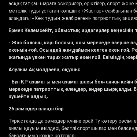
асқақтатқан шараға әскерилер, еріктілер, спорт жән
метрлік туды ұстаған көпшілік «Жастар» саябағынан б
алаңдағы «Көк тудың желбірегені» патриоттық акц
Ермек Келемсейіт, облыстық ардагерлер кеңесінің 
- Жас болсын, кәрі болсын, осы мерекеде өзеріне ө
екенмін ғой. Осындай жағдаймен келген екен ғой. Р
жағында үлкен тарих жатыр екен ғой. Еліміздің жері
Аяулым Ақмолдаева, оқушы:
- Бұл ҚР азаматы мен азаматшасы болғаннан кейін б
мерекеде патриоттық өлеңдер, әндер шырқалды. Біз
күшейте алдық.
26 рәміздер алаңы бар
Түркістанда да рәміздер күніне орай Ту көтеру рәсімі 
зиялы қауым өкілдері, белгілі спортшылар мен белсе
байрағымыз көкке көтерілді.