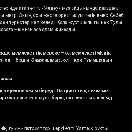
терінде атап өтті. «Медеу» мұз айдынында қаладағы
шы метр. Оның осы жерге орнатылуы тегін емес. Себебі
ден туристер көп келеді. Қала жұртшылығы көк Туды
араға мыңнан аса адам жиналды.
екше мемлекеттік мереке – ол мемлекетіміздің
ыз, ол – біздің Әнұранымыз, ол – көк Туымыздың
ионы:
мға ерекше сезім береді. Патриоттық сезіміміз
рі біздерге күш-қуат беріп, патриоттық сезімді
нің туым» патриоттар шеруі өтті. Ұлттық рухты