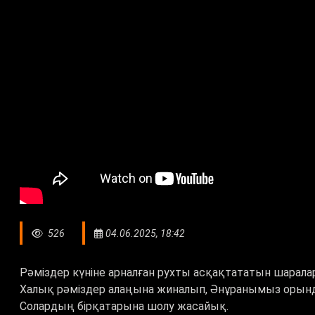
526
04.06.2025, 18:42
Рәміздер күніне арналған рухты асқақтататын шарала
Халық рәміздер алаңына жиналып, Әнұранымыз орында
Солардың бірқатарына шолу жасайық.