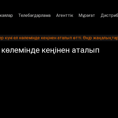
каялар
Телебағдарлама
Агенттік
Мұрағат
Дистриб
р күні ел көлемінде кеңінен аталып өтті. Өңір жаңалықта
л көлемінде кеңінен аталып