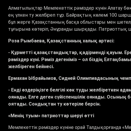
Алматылықтар Мемлекеттік рәміздер күнін Алатау бөк
ең үлкен ту желбіреп тұр. Байрақтың көлемі 100 шар
бұл жерге Қазақстанның басқа облыстары мен шетел
тұғырына көтеріп, Әнұранды шырқады. Патриоттық ш
Роза Рымбаева, Қазақстанның халық артисі:
- Құрметті қазақстандықтар, қадірменді қауым. Ер
рәміздер күні.
Рәміз дегеніміз – ол біздің Елтаңбам
желбіреген бейнесі.
Ермахан Ыбрайымов, Сидней Олимпиадасының чемп
- Енді өздеріңізге белгілі көк туды желбіреткен ада
оянады. Елге деген сүйіспеншілік оянады. Осының бә
оятады. Сондықтан ту көтеріле берсін.
«Менің туым» патриоттар шеруі өтті
Мемлекеттік рәміздер күніне орай Талдықорғанда «Ме