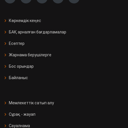
Көркемдік кеңес
БАҚ арналған бағдарламалар
Есептер
Жарнама берушілерге
Бос орындар
Байланыс
Мемлекеттік сатып алу
Сұрақ - жауап
Сауалнама