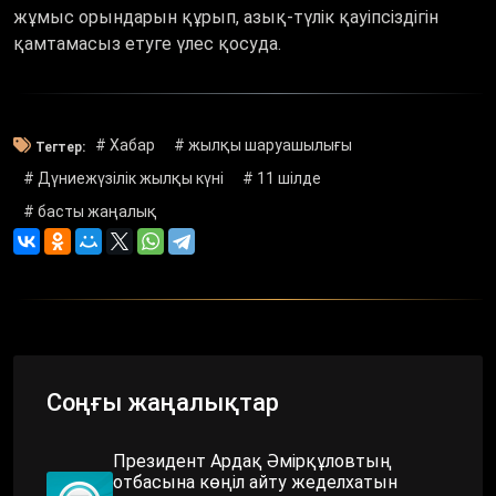
жұмыс орындарын құрып, азық-түлік қауіпсіздігін
қамтамасыз етуге үлес қосуда.
# Хабар
# жылқы шаруашылығы
Тегтер:
# Дүниежүзілік жылқы күні
# 11 шілде
# басты жаңалық
Соңғы жаңалықтар
Президент Ардақ Әмірқұловтың
отбасына көңіл айту жеделхатын