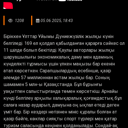
1208
05.06.2025, 18:43
Біріккен Ұлттар Ұйымы Дүниежүзілік жылқы күнін
белгіледі. 169 ел қолдап қабылданған қарарға сәйкес ол
11 шілде болып бекітілді. Қаулы авторлары жылқы
шаруашылығы экономикалық даму мен адамның
күнделікті тұрмысы үшін үлкен маңызы бар екенін
атап көрсеткен. Сарапшылардың есебінше, қазір
әлемде 57 миллионнан астам жылқы бар. Соның
шамамен 5 млн-ы Қазақстанда. Бұл бұрынғы
уақытпен салыстырғанда төмен көрсеткіш. Арнайы
күнді белгілеу арқылы халықаралық қоғамдастық бұл
салаға назар аударып, дамуына оң ықпал етеді деген
үміт бар. Бір кездері негізінен мініс құралы болған ат
қазір бәйге, көкпар сияқты спорт түрлері мен қатар
туризм саласында кеңінен қолданылады. Сондай-ақ