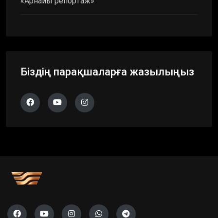
«Арнайы репортаж»
Біздің парақшаларға жазылыңыз