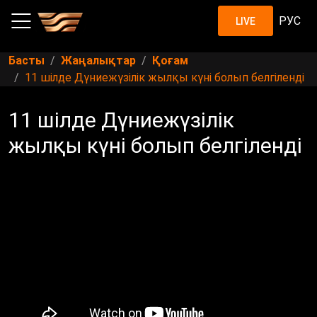
РУС
LIVE
Басты
Жаңалықтар
Қоғам
11 шілде Дүниежүзілік жылқы күні болып белгіленді
11 шілде Дүниежүзілік
жылқы күні болып белгіленді