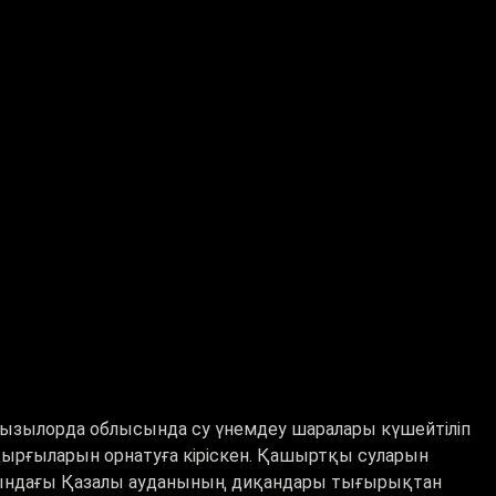
Қызылорда облысында су үнемдеу шаралары күшейтіліп
ндырғыларын орнатуға кіріскен. Қашыртқы суларын
жағындағы Қазалы ауданының диқандары тығырықтан