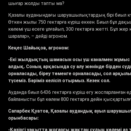
шығар жолды тапты ма?
Қазалы ауданындағы шаруашылықтардың бірі биыл к
Өткен жылы 750 гектарға күріш еккен. Биыл бұл дақыл
көлемі үш есеге ұлғайып, 300 гектарға жетті. Бұл жер
шаралар
»,
–
дейді агроном.
Кеңес Шайықов, агроном:
-Екі жылдықтың шамасын осы үш каналмен жұмыс 
алдық. Соның арқасында су алу жөнінде бірден судың
орналасады, біреу төменге орналасады, сол арқылы 
түсеміз. Бәріміз келісіп отырмыз. Кезек сол.
Ауданда биыл 6436 гектарға күріш егу жоспарланған е
байланысты бұл көлем 800 гектарға дейін қысқартылғ
Сапарбек Қуатов, Қазалы аудандық ауыл шаруашы
орынбасары:
-Қазіргі уақытта жоғарғы жақтан судың көлемі аз 