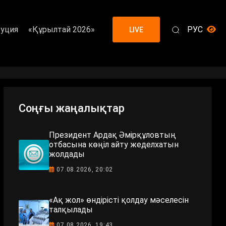
уция
«Құрылтай 2026»
РУС
LIVE
Соңғы жаңалықтар
Президент Ардақ Әмірқұловтың
отбасына көңіл айту жеделхатын
жолдады
07.08.2026, 20:02
«Ақ жол» өндірісті қолдау мәселесін
талқылады
07.08.2026, 19:43