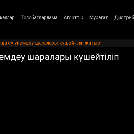
каялар
Телебағдарлама
Агенттік
Мұрағат
Дистриб
а су үнемдеу шаралары күшейтіліп жатыр
емдеу шаралары күшейтіліп