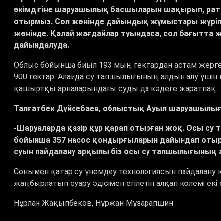
әкімдігіне шаруашылық басшыларын шақырып, рат
отырмыз. Сол жөнінде дайындық жұмыстары жүріп 
жөнінде. Қалай жағдайлар туындаса, сол бағытта ж
дайындалуда.
Облыс бойынша биыл 193 мың гектардан астам жерге ег
900 гектар. Алайда су тапшылығының алдын алу үші
қашыртқы арналарындағы суды да кәдеге жаратпақ.
Талғатбек Дүйсебаев, облыстық Ауыл шаруашылы
-Шаруаларда қазір құр қарап отырған жоқ. Осы с
бойынша 357 насос қондырғыларын дайындап отыр.
суын пайдалану арқылы біз осы су тапшылығының 
Сонымен қатар су үнемдеу технологиясын пайдалану 
жаңбырлатып суару әдісімен егілетін алқап көлемі екі
Нұрлан Жақыпбеков, Нұржан Мұзарапшин