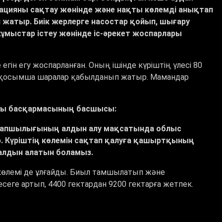
ацияны сақтау жөнінде және нақты көлемді анықтап
жатыр. Биік жерлерге насостар қойып, шығару
ұмыстар істеу жөнінде іс-әрекет жоспарлары
ін егу жоспарланған. Оның ішінде күріштің үлесі 80
н қосымша шаралар қабылданып жатыр. Мамандар
ғы басқармасының басшысы:
у тапшылығының алдын алу мақсатында облыс
 Күріштің көлемін сақтап қалуға қашыртқының
алдын алатын боламыз.
көлемі де ұлғайды. Биыл тамшылатып және
 есеге артып, 4400 гектардан 9200 гектарға жетпек.