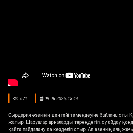
671
09.06.2025, 18:44
Сырдария өзенінің деңгейі төмендеуіне байланысты 
жатыр. Шаруалар арналарды тереңдетіп, су айдау қо
қайта пайдалану да көзделіп отыр. Ал өзеннің аяқ 