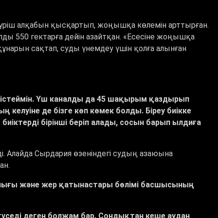
үріш алқабын қысқартып, жоңышқа көлемін арттырған.
ды 550 гектарға дейін азайтқан.
«
Есесіне жоңышқа
 құнарын сақтап, суды үнемдеу үшін қолға алынған
істеймін. Үш каналды да 45 шақырым қаздырып
 келуіне де бізге көп көмек болды. Біреу биікке
биіктерді бірінші беріп алады, сосын барып ылдиға
ді. Алайда Сырдария өзеніндегі судың азаюына
ан.
лығы және жер қатынастары бөлімі басшысының
түседі деген болжам бар. Сондықтан кеше аудан