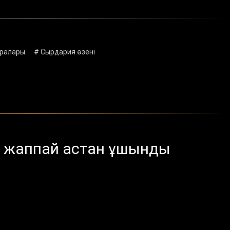
аралары
# Сырдария өзені
р жаппай астан ұшынды