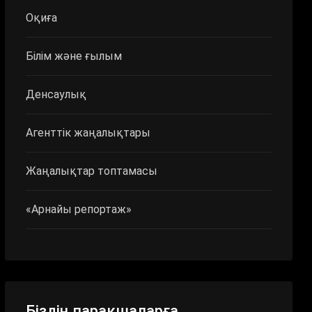
Оқиға
Білім және ғылым
Денсаулық
Агенттік жаңалықтары
Жаңалықтар топтамасы
«Арнайы репортаж»
Біздің парақшаларға