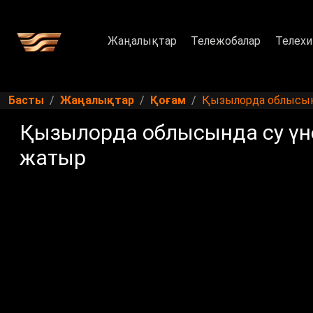
Жаңалықтар
Тележобалар
Телехи
Басты
Жаңалықтар
Қоғам
Қызылорда облысынд
Қызылорда облысында су үн
жатыр