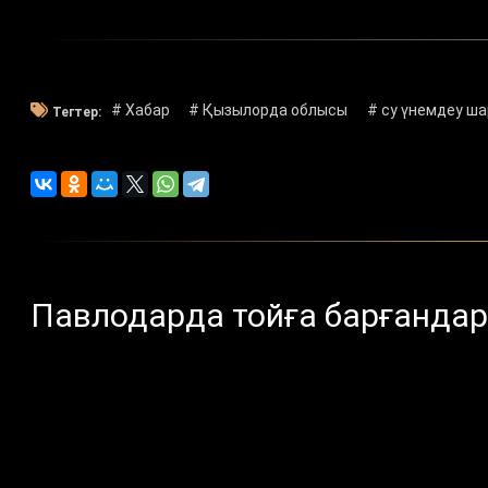
# Хабар
# Қызылорда облысы
# су үнемдеу ш
Тегтер:
Павлодарда тойға барғанда