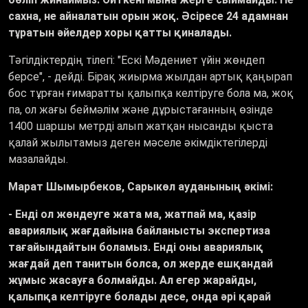
сахна, не айналатын орын жоқ. Әсіресе 24 адамнан
тұратын әйелдер хоры қатты қиналады.
Тәгілдіктердің тілегі: "Ескі Мәдениет үйін жөндеп
берсе", - дейді. Бірақ жиырма жылдан артық қаңырап
бос тұрған ғимаратты қалыпқа келтіруге бола ма, жоқ
па, ол жағы беймәлім және дұрыстағанның өзінде
1400 шаршы метрді алып жатқан нысанды қыста
қалай жылытамыз деген мәселе әкімдіктегілерді
мазалайды.
Марат Шымырбеков, Сарыкөл ауданының әкімі:
- Енді ол жөндеуге жата ма, жатпай ма, қазір
авариялық жағдайына байланысты экспертиза
тағайындайтын боламыз. Енді оны авариялық
жағдай деп танитын болса, ол жерде ешқандай
жұмыс жасауға болмайды. Ал егер жарайды,
қалыпқа келтіруге болады десе, онда әрі қарай