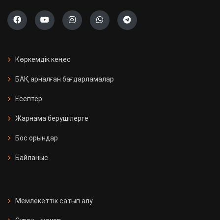
Көркемдік кеңес
БАҚ арналған бағдарламалар
Есептер
Жарнама берушілерге
Бос орындар
Байланыс
Мемлекеттік сатып алу