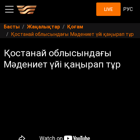
РУС
LIVE
Басты
Жаңалықтар
Қоғам
Қостанай облысындағы Мәдениет үйі қаңырап тұр
Қостанай облысындағы
Мәдениет үйі қаңырап тұр