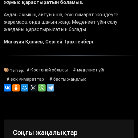
жұмыс қарастыратын боламыз.
Аудан әкімінің айтуынша, ескі ғимарат жөндеуге
жарамаса, онда шағын жаңа Мәдениет үйін салу
жағдайы қарастырылатын болады.
Мағауия Қалиев, Сергей Трахтенберг
# Қостанай облысы
# мәдениет үйі
Тегтер:
# ескі ғимараттар
# басты жаңалық
Соңғы жаңалықтар