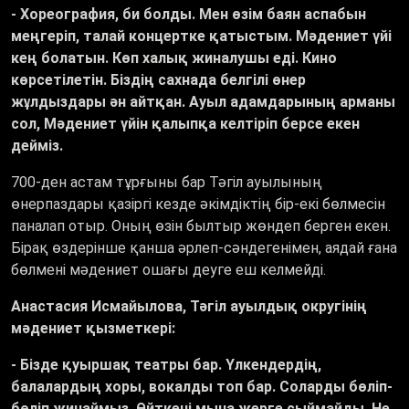
- Хореография, би болды. Мен өзім баян аспабын
меңгеріп, талай концертке қатыстым. Мәдениет үйі
кең болатын. Көп халық жиналушы еді. Кино
көрсетілетін. Біздің сахнада белгілі өнер
жұлдыздары ән айтқан. Ауыл адамдарының арманы
сол, Мәдениет үйін қалыпқа келтіріп берсе екен
дейміз.
700-ден астам тұрғыны бар Тәгіл ауылының
өнерпаздары қазіргі кезде әкімдіктің бір-екі бөлмесін
паналап отыр. Оның өзін былтыр жөндеп берген екен.
Бірақ өздерінше қанша әрлеп-сәндегенімен, аядай ғана
бөлмені мәдениет ошағы деуге еш келмейді.
Анастасия Исмайылова, Тәгіл ауылдық округінің
мәдениет қызметкері:
- Бізде қуыршақ театры бар. Үлкендердің,
балалардың хоры, вокалды топ бар. Соларды бөліп-
бөліп жинаймыз. Өйткені мына жерге сыймайды. Не