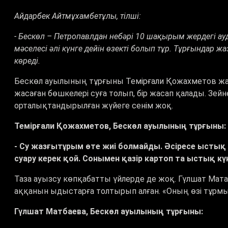
Айдарбек Айтмұхамбетұлы, тілші:
- Бескөл – Петропавлдан небәрі 10 шақырым жердегі ауда
мәселесі әлі күнге дейін өзекті болып тұр. Тұрғындар 
көреді.
Бескөл ауылының тұрғыны Темірғали Қожахметов жаң
жасаған бөшкелері суға толып, бір жасап қалады. Зей
орталықтандырылған жүйеге сенім жоқ.
Темірғали Қожахметов, Бескөл ауылының тұрғыны:
- Су жазғытұрым өте жиі болмайды. Әсіресе ысты
суару керек қой. Сонымен қазір картоп та ыстық күн
Таза ауызсу көпқабатты үйлерде де жоқ. Гүлшат Мата
аққанын ыдыстарға толтырып алған. «Оның өзі тұрмы
Гүлшат Матбаева, Бескөл ауылының тұрғыны: