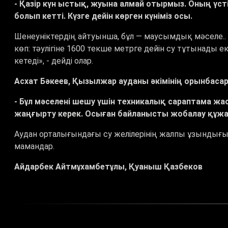
- Қазір күн ыстық, жуына алмай отырмыз. Оның үсті
болып кетті. Күзге дейін көрген күніміз осы.
Шенеуніктердің айтуынша, бұл — маусымдық мәселе.
көп: тәулігіне 1600 текше метрге дейін су тұтынад
кетеді», - дейді олар.
Асхат Бәкеев, Қызылжар ауданы әкімінің орынбаса
- Бұл мәселені шешу үшін техникалық сараптама ж
жаңғырту керек. Осыған байланысты жобалау құж
Аудан орталығындағы су желілерінің жалпы ұзындығ
мамандар.
Айдарбек Айтмұхамбетұлы, Қуаныш Қазбеков