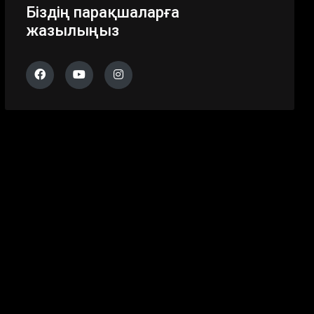
Біздің парақшаларға
жазылыңыз