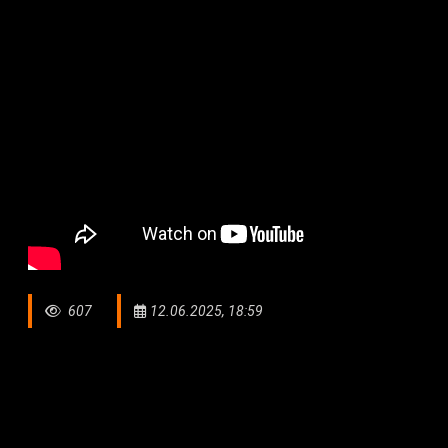
607
12.06.2025, 18:59
Іле Алатауындағы Асы-Түрген обсерваториясына жаңа
нысандарды анықтауға көмектеседі. Оның көмегімен к
шыққан жер серіктерді, зымыран қалдықтарының қо
жер серіктеріне де, жерге де қауіпті.