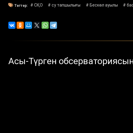
# СҚО
# су тапшылығы
# Бескөл ауылы
# ба
Тегтер:
Асы-Түрген обсерваториясы