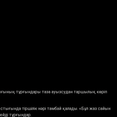
алығының тұрғындары таза ауызсудан таршылық көріп
ығында тіршілік нәрі тамбай қалады. «Бұл жаз сайын
ейді тұрғындар.