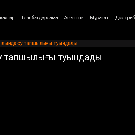
каялар
Телебағдарлама
Агенттік
Мұрағат
Дистриб
ылында су тапшылығы туындады
су тапшылығы туындады