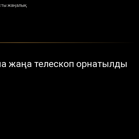
сты жаңалық
на жаңа телескоп орнатылды