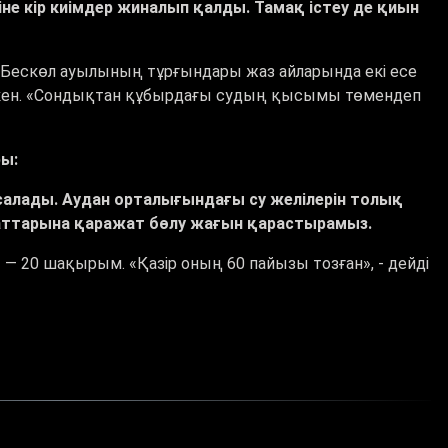
не кір киімдер жиналып қалды. Тамақ істеу де қиын
. Бескөл ауылының тұрғындары жаз айларында екі есе
ы екен. «Сондықтан құбырдағы судың қысымы төмендеп
ры:
асалады. Аудан орталығындағы су желілерін толық
аттарына қаражат бөлу жағын қарастырамыз.
ы
—
20 шақырым. «Қазір оның 60 пайызы тозған», - дейді