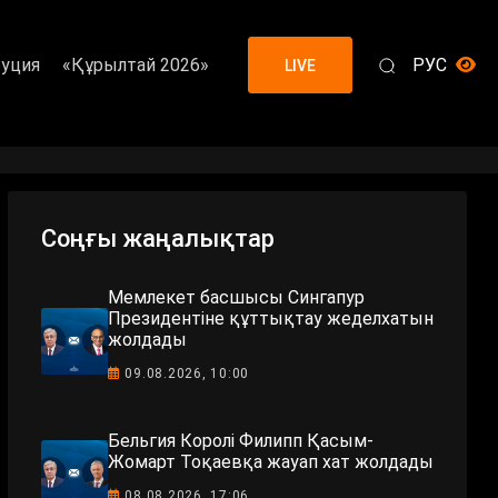
уция
«Құрылтай 2026»
РУС
LIVE
Соңғы жаңалықтар
Мемлекет басшысы Сингапур
Президентіне құттықтау жеделхатын
жолдады
09.08.2026, 10:00
Бельгия Королі Филипп Қасым-
Жомарт Тоқаевқа жауап хат жолдады
08.08.2026, 17:06