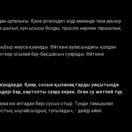
н орталығы. Қала іргесіндегі елді мекенде таза ауызсу
жаз шығып, күн ысысы болды, тіршілік нәрінен таршылық
быр жауса қуанады. Өйткені ауласындағы қолдан
неткер осылай бау-бақшасын суарады. Өйткені
қ күндерде. Қияр, сосын қызанақтарды уақытында
дері бар, картопты суару керек. Оған су жетпей тұр.
ева екі аптадан бері сусыз отыр. Түнде тамшылап
стық ыңғайсыздық туғызады», - дейді әйел.