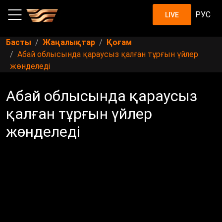
РУС
LIVE
Басты
Жаңалықтар
Қоғам
Абай облысында қараусыз қалған тұрғын үйлер
жөнделеді
Абай облысында қараусыз
қалған тұрғын үйлер
жөнделеді