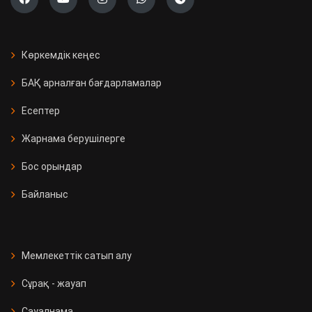
Көркемдік кеңес
БАҚ арналған бағдарламалар
Есептер
Жарнама берушілерге
Бос орындар
Байланыс
Мемлекеттік сатып алу
Сұрақ - жауап
Сауалнама