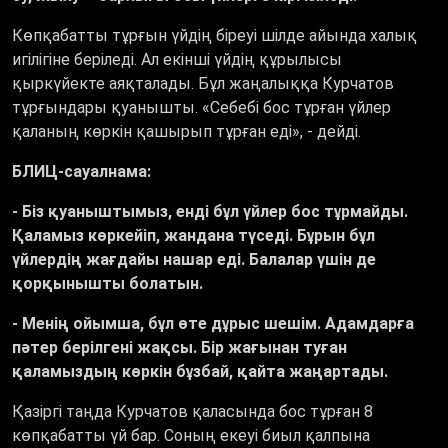
Көпқабатты тұрғын үйдің біреуі шілде айында халық
игілігіне беріледі. Ал екінші үйдің құрылысы
қыркүйекте аяқталады. Бұл жаңалыққа Курчатов
тұрғындары қуанышты. «Себебі бос тұрған үйлер
қаланың көркін қашырып тұрған еді», - дейді.
БЛИЦ-сауалнама:
- Біз қуаныштымыз, енді бұл үйлер бос тұрмайды.
Қаламыз көркейіп, жандана түседі. Бұрын бұл
үйлердің жағдайы нашар еді. Балалар үшін де
қорқынышты болатын.
- Менің ойымша, бұл өте дұрыс шешім. Адамдарға
пәтер берілгені жақсы. Бір жағынан туған
қаламыздың көркін бұзбай, қайта жаңартады.
Қазіргі таңда Курчатов қаласында бос тұрған 8
көпқабатты үй бар. Соның екеуі биыл қалпына