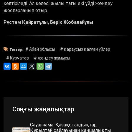
келтіріледі. Ал келесі жылы тағы екі үйді жөндеу
жоспарланып отыр.
Рүстем Қайратұлы, Берік Жобалайұлы
# Абай облысы
# қараусыз қалған үйлер
Тегтер:
# Курчатов
# жөндеу жұмысы
Соңғы жаңалықтар
Сауалнама: Қазақстандықтар
Құрылтай сайлауынан қаншалықты