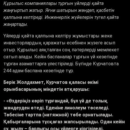
Құрылыс компаниялары тұрғын үйлерді қайта
жаңғыртып жатыр. Яғни шатырын жөндеп, қасбетін
қалпына келтіреді. Инженерлік жүйелерін түгел қайта
жаңартады.
Үйлерді қайта қалпына келтіру жұмыстары жеке
инвесторлардың қаражаты есебінен жүзеге асып
отыр. Құрылыс аяқталған соң пәтерлерді мемлекет
сатып алады. Кейін баспаналар тұрғын үй кезегінде
тұрған азаматтарға үлестіріледі. Бүгінде Күрчатовта
244 адам баспана кезегінде тұр.
Берік Жолдахмет, Курчатов қаласы әкімі
орынбасарының міндетін атқарушы:
-
«Өздеріңіз көріп тұрғандай, бұл үй де толық
жөндеуден өтеді. Еденіне линолеум төселеді.
Төбесіне тартпа (натяжной) төбе орнатылады.
Қабырғаларына тұсқағаз жапсырылады. Одан кейін
су, жылу – барлығы осы үйлерге кіргізіледі.