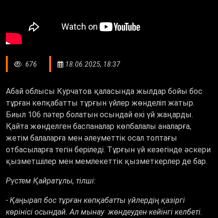
676
18.06.2025, 18:37
Абай облысы Курчатов қаласында жылдар бойы бос
тұрған көпқабатты тұрғын үйлер жөнделіп жатыр.
Биыл 106 пәтер болатын осындай екі үй жаңарды.
Қайта жөнделген баспаналар көпбалалы аналарға,
жетім балаларға мен әлеуметтік осал топтағы
отбасыларға тегін беріледі. Тұрғын үй кезегінде әскери
қызметшілер мен мемлекеттік қызметкерлер де бар.
Рүстем Қайратұлы, тілші:
- Қаңырап бос тұрған көпқабатты үйлердің қазіргі
көрінісі осындай. Ал мынау жөндеуден кейінгі келбеті.