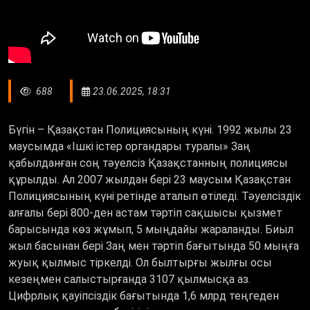
688
23.06.2025, 18:31
Бүгін
–
Қазақстан Полициясының күні. 1992 жылы 23
маусымда
«
Ішкі істер органдары туралы
»
Заң
қабылданған соң тәуелсіз Қазақстанның полициясы
құрылды. Ал 2007 жылдан бері 23 маусым Қазақстан
Полициясының күні ретінде аталып өтіледі. Тәуелсіздік
алғалы бері 800-ден астам тәртіп сақшысы қызмет
барысында көз жұмып, 5 мыңдайы жараланды. Биыл
жыл басынан бері Заң мен тәртіп бағытында 50 мыңға
жуық қылмыс тіркелді. Ол былтырғы жылғы осы
кезеңмен салыстырғанда 3107 қылмысқа аз.
Цифрлық қауіпсіздік бағытында 1,6 млрд теңгеден