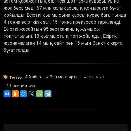
астам қаражаттың белігісіз шоттарға аударылуына
жол берілмеді. 67 млн халықаралық қоңырауға бұғат
қойылды. Есірткі қылмысына қарсы күрес бағытында
4 тонна есірткілік зат, 15 тонна прекурсор тәркіленді.
Есірткі жасайтын 95 зертхананың жұмысы
тоқтатылып, 18 қылмыстық топ жойылды. Есірткі
жарнамалаған 14 мың сайт пен 15 мың банктік карта
бұғатталды.
# Хабар
# Заң мен тәртіп
# қылмыс
Тегтер:
# Полиция күні