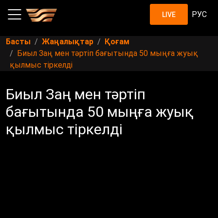
РУС
LIVE
Басты
Жаңалықтар
Қоғам
Биыл Заң мен тәртіп бағытында 50 мыңға жуық
қылмыс тіркелді
Биыл Заң мен тәртіп
бағытында 50 мыңға жуық
қылмыс тіркелді