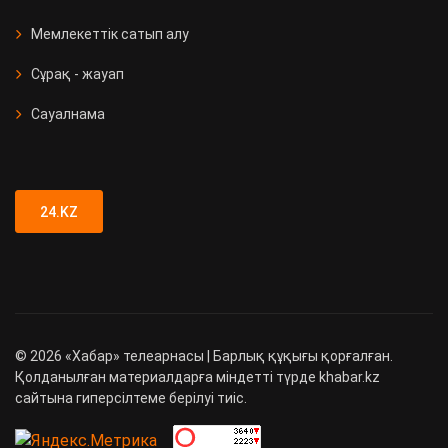
Мемлекеттік сатып алу
Сұрақ - жауап
Сауалнама
24.KZ
©
2026
«Хабар» телеарнасы | Барлық құқығы қорғалған.
Қолданылған материалдарға міндетті түрде khabar.kz
сайтына гиперсілтеме берілуі тиіс.