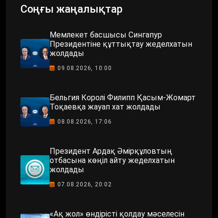
Соңғы жаңалықтар
Мемлекет басшысы Сингапур
Президентіне құттықтау жеделхатын
жолдады
09.08.2026, 10:00
Бельгия Королі Филипп Қасым-Жомарт
Тоқаевқа жауап хат жолдады
08.08.2026, 17:06
Президент Ардақ Әмірқұловтың
отбасына көңіл айту жеделхатын
жолдады
07.08.2026, 20:02
«Ақ жол» өндірісті қолдау мәселесін