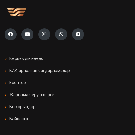
Көркемдік кеңес
БАҚ арналған бағдарламалар
Есептер
Жарнама берушілерге
Бос орындар
Байланыс