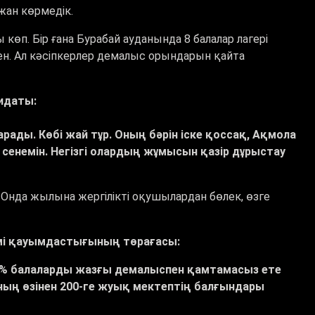
 жан көрмедік.
көп. Бір ғана Бурабай ауданында 8 балалар лагері
кен. Ал кәсіпкерлер демалыс орындарын қайта
идаты:
ады. Көбі жай тұр. Оның бәрін іске қоссақ, Ақмола
енемін. Негізгі олардың жұмысын қазір дұрыстау
 Онда жылына жергілікті оқушылардан бөлек, өзге
змі қауымдастығының төрағасы:
20-25% балаларды жазғы демалыспен қамтамасыз ете
наның өзінен 200-ге жуық мектептің балғындары