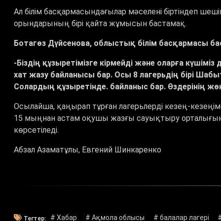
Ал білім басқармасындағылар мәселені біртіндеп ше
орындарының бірі қайта жұмысын бастамақ.
Ботагөз Дүйсенова, облыстық білім басқармасы 
-Біздің құзыретімізге кірмейді және оларға күшіміз
хат жазу байланысы бар. Осы 8 лагерьдің бірі Шаб
Солардың құзыретінде. байланыс бар. Өздерінің жө
Осылайша, қаңырап тұрған лагерьлерді кезең-кезеңім
15 мыңнан астам оқушы жазғы сауықтыру орталығын
көрсетіледі.
Абзал Азаматұлы, Евгений Шинкаренко
# Хабар
# Ақмола облысы
# балалар лагері
Тегтер: