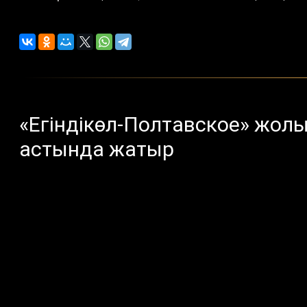
«Егіндікөл-Полтавское» жол
астында жатыр