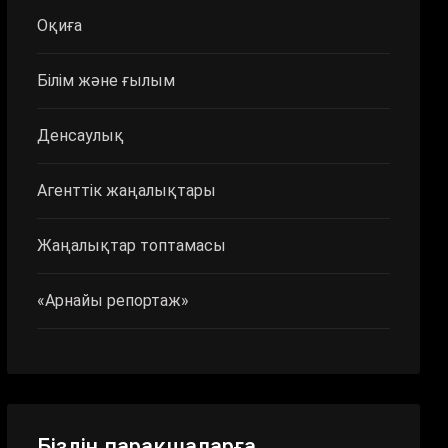
Оқиға
Білім және ғылым
Денсаулық
Агенттік жаңалықтары
Жаңалықтар топтамасы
«Арнайы репортаж»
Біздің парақшаларға