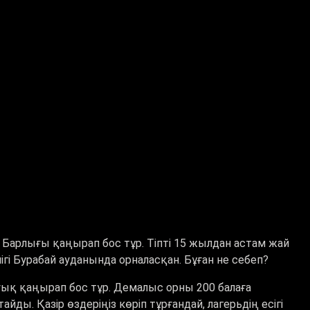
 Барлығы қаңырап бос тұр. Тіпті 15 жылдан астам жай
гі Бурабай ауданында орналасқан. Бұған не себеп?
уық қаңырап бос тұр. Демалыс орны 200 балаға
ы. Қазір өздеріңіз көріп тұрғандай, лагерьдің есігі