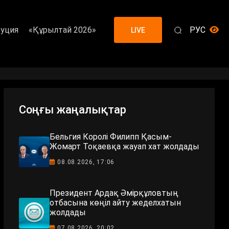
уция
«Құрылтай 2026»
РУС
LIVE
Соңғы жаңалықтар
Бельгия Королі Филипп Қасым-
Жомарт Тоқаевқа жауап хат жолдады
08.08.2026, 17:06
Президент Ардақ Әмірқұловтың
отбасына көңіл айту жеделхатын
жолдады
07.08.2026, 20:02