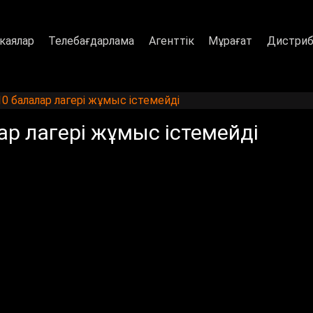
каялар
Телебағдарлама
Агенттік
Мұрағат
Дистриб
 балалар лагері жұмыс істемейді
р лагері жұмыс істемейді