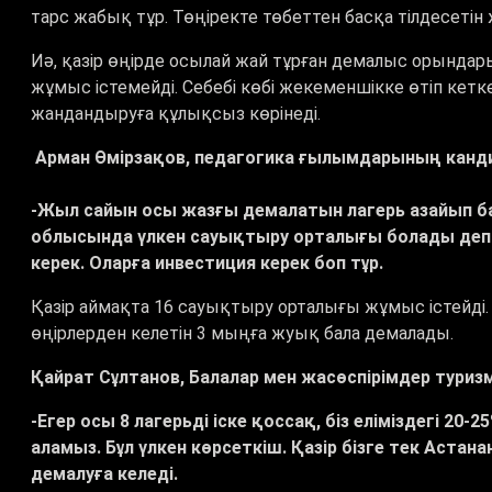
тарс жабық тұр. Төңіректе төбеттен басқа тілдесетін
Иә, қазір өңірде осылай жай тұрған демалыс орындары 
жұмыс істемейді. Себебі көбі жекеменшікке өтіп кет
жандандыруға құлықсыз көрінеді.
Арман Өмірзақов, педагогика ғылымдарының канд
-Жыл сайын осы жазғы демалатын лагерь азайып бар
облысында үлкен сауықтыру орталығы болады деп с
керек. Оларға инвестиция керек боп тұр.
Қазір аймақта 16 сауықтыру орталығы жұмыс істейді.
өңірлерден келетін 3 мыңға жуық бала демалады.
Қайрат Сұлтанов, Балалар мен жасөспірімдер тури
-Егер осы 8 лагерьді іске қоссақ, біз еліміздегі 
аламыз. Бұл үлкен көрсеткіш. Қазір бізге тек Аста
демалуға келеді.