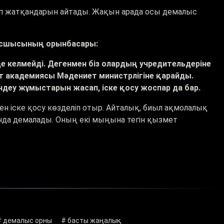
шіп жатқандарын айтады. Жақын арада осы демалыс
басшысының орынбасары:
 де келмейді. Дегенмен біз олардың учредительдеріне
ыт академиясы Мәдениет министрлігіне қарайды.
ндеу жұмыстарын жасап, іске қосу жоспар да бар.
ен іске қосу көзделіп отыр. Айталық, биыл ақмолалық
да демалады. Оның екі мыңына тегін қызмет
# демалыс орны
# басты жаңалық