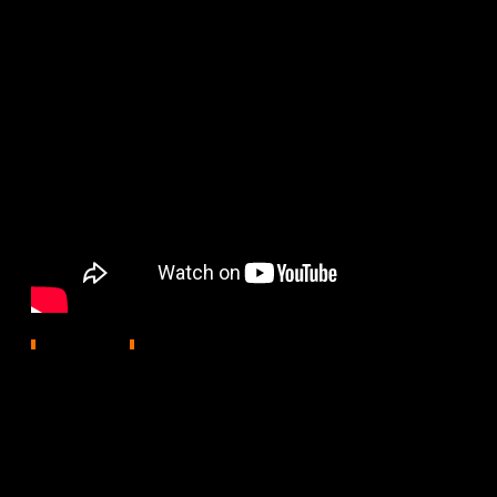
505
02.07.2025, 18:38
Ақмола облысында аудандық маңызы бар «Егіндікөл-
астында жатыр. Біз бұл мәселені осыдан бір ай бұрын к
Бұл жағдай жақын маңдағы екі бірдей ауыл тұрғындар