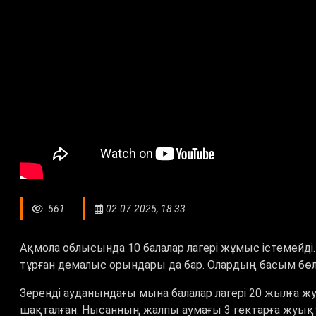
561
02.07.2025, 18:33
Ақмола облысында 10 балалар лагері жұмыс істемейді.
тұрған демалыс орындары да бар. Олардың басым бөлі
Зеренді ауданындағы мына балалар лагері 20 жылға ж
шақталған. Нысанның жалпы аумағы 3 гектарға жуықтайд