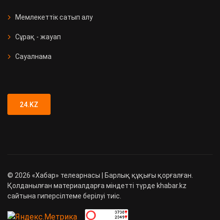
Мемлекеттік сатып алу
Сұрақ - жауап
Сауалнама
24.KZ
©
2026
«Хабар» телеарнасы | Барлық құқығы қорғалған.
Қолданылған материалдарға міндетті түрде khabar.kz
сайтына гиперсілтеме берілуі тиіс.