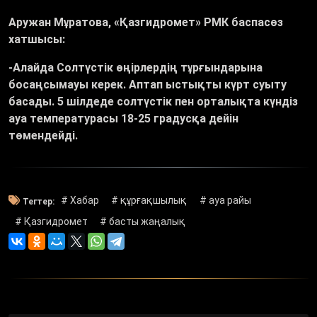
Аружан Мұратова, «Қазгидромет» РМК баспасөз
хатшысы:
-Алайда Солтүстік өңірлердің тұрғындарына
босаңсымауы керек. Аптап ыстықты күрт суыту
басады. 5 шілдеде солтүстік пен орталықта күндіз
ауа температурасы 18-25 градусқа дейін
төмендейді.
# Хабар
# құрғақшылық
# ауа райы
Тегтер:
# Қазгидромет
# басты жаңалық