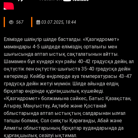
567
03.07.2025, 18:44
Елімізде шіліңгір шілде басталды. «Қазгидромет»
мамандары 4-5 шілдеде еліміздің орталығы мен
шығысында аптап ыстық сақталатынын айтты.
Шамамен бұл күндері күн райы 40-42 градусқа дейін, ал
оңтүстік пен оңтүстік-шығыста 35-40 градусқа дейін
көтеріледі. Кейбір өңірлерде ауа температурасы 43-47
градусқа дейін жетуі мүмкін. Шілде айында елдің
бірқатар өңірінде құрғақшылық күшейеді.
«Қазгидромет» болжамына сәйкес, Батыс Қазақстан,
Атырау, Маңғыстау, Ақтөбе және Қостанай
облыстарында аптап ыстықтың салдарынан ылғал
тапшы болмақ. Сол сияқты Қарағанды, Абай және
Алматы облыстарының бірқатар аудандарында да
құрғақшылық сезілуі ықтимал.