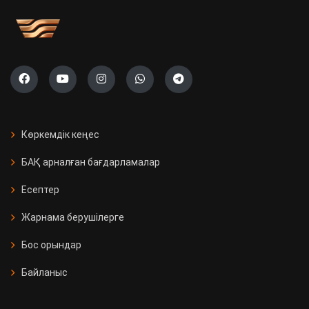
Көркемдік кеңес
БАҚ арналған бағдарламалар
Есептер
Жарнама берушілерге
Бос орындар
Байланыс