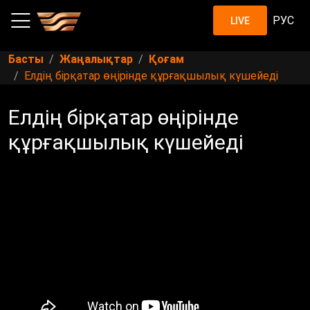
РУС
LIVE
Басты
Жаңалықтар
Қоғам
Елдің бірқатар өңірінде құрғақшылық күшейеді
Елдің бірқатар өңірінде
құрғақшылық күшейеді