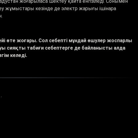
адустан жоғарыласа шектеу қайта енгізіледі. Сонымен
еу жұмыстары кезінде де электр жарығы ішінара
н.
ейі өте жоғары. Сол себепті мұндай өшулер жоспарлы
уы сияқты табиғи себептерге де байланысты алда
гім келеді.
ы