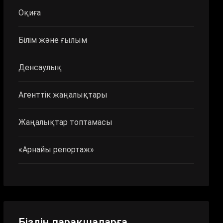
Оқиға
Білім және ғылым
Денсаулық
Агенттік жаңалықтары
Жаңалықтар топтамасы
«Арнайы репортаж»
Біздің парақшаларға