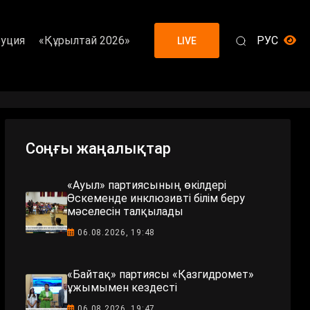
уция
«Құрылтай 2026»
РУС
LIVE
Соңғы жаңалықтар
«Ауыл» партиясының өкілдері
Өскеменде инклюзивті білім беру
мәселесін талқылады
06.08.2026, 19:48
«Байтақ» партиясы «Қазгидромет»
ұжымымен кездесті
06.08.2026, 19:47