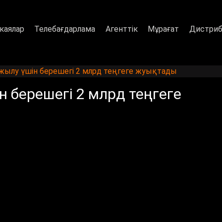
каялар
Телебағдарлама
Агенттік
Мұрағат
Дистриб
ылу үшін берешегі 2 млрд теңгеге жуықтады
берешегі 2 млрд теңгеге