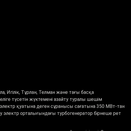
 Игілік, Тұрлан, Телман және тағы басқа
ліге түсетін жүктемені азайту туралы шешім
электр қуатына деген сұранысы сағатына 350 МВт-тан
лу электр орталығындағы турбогенератор бірнеше рет