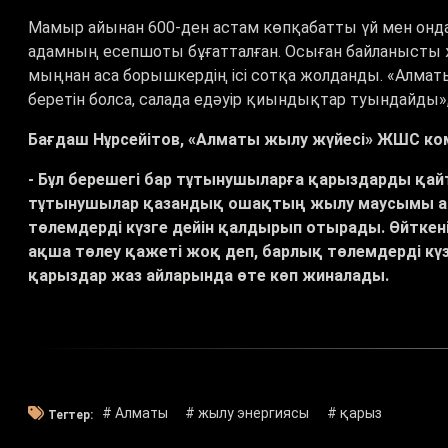
Мамыр айынан 600-ден астам көпқабатты үй мен онд
адамның есепшоты бұғатталған. Осыған байланысты 
мыңнан аса борышкердің ісі сотқа жолданды.
«
Алмат
беретін болса, салада едәуір қиындықтар туындайды»,
Бағдаш Нұрсейітов,
«
Алматы жылу жүйесі
»
ЖШС ком
-
Бұл берешегі бар тұтынушыларға қарыздарды қайта
тұтынушылар қазандық ошақтың жылу маусымы аяқ
төлемдерді күзге дейін қалдырып отырады. Өйтке
ақша төлеу қажеті жоқ деп, барлық төлемдерді күз
қарыздар жаз айларында өте көп жиналады.
# Алматы
# жылу энергиясы
# қарыз
Тегтер: