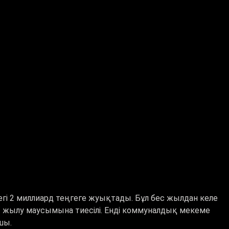
і 2 миллиард теңгеге жуықтады. Бұл бес жылдан келе
 жылу маусымына тиесілі. Енді коммуналдық мекеме
шы.