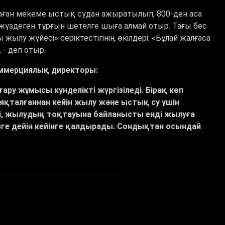
аған мекеме ыстық судан ажыратылып, 800-ден аса
жүздеген тұрғын шетелге шыға алмай отыр. Тағы бес
ы жылу жүйесі
»
серіктестігінің өкілдері: «Бұлай жалғаса
 - деп отыр.
мерциялық директоры:
ру жұмысы күнделікті жүргізіледі. Бірақ көп
талғаннан кейін жылу және ыстық су үшін
ні, жылудың тоқтауына байланысты енді жылуға
ге дейін кейінге қалдырады.
Сондықтан осындай