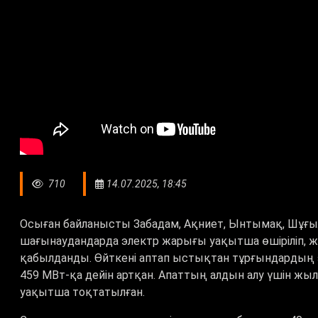
710
14.07.2025, 18:45
Осыған байланысты Забадам, Ақниет, Ынтымақ, Шұғыла,
шағынаудандарда электр жарығы уақытша өшіріліп, же
қабылданды. Өйткені аптап ыстықтан тұрғындардың 
459 МВт-қа дейін артқан. Апаттың алдын алу үшін жы
уақытша тоқтатылған.