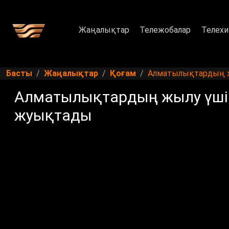
Жаңалықтар
Тележобалар
Телехи
Басты
Жаңалықтар
Қоғам
Алматылықтардың ж
Алматылықтардың жылу үшін 
жуықтады