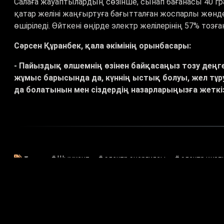
Салаға жауаптылардың сөзінше, сынап бағанасы 40 гр
қатар желіні жаңғыртуға бағытталған жоспарлы жөнд
өшіріледі. Өйткені өңірде электр желілерінің 57% тозға
Сәрсен Құранбек, қала әкімінің орынбасары:
- Пайыздық өлшемнің өзінен байқасаңыз тозу деңг
жұмыс барысында да, күннің ыстық болуы, жел тұр
да болатынын мен сіздердің назарларыңызға жеткіз
# Шымкент
# электр энергиясы
# электр қуат
Тегтер: