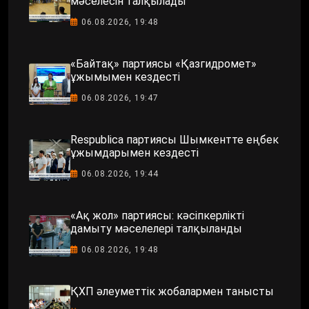
мәселесін талқылады
06.08.2026, 19:48
«Байтақ» партиясы «Қазгидромет»
ұжымымен кездесті
06.08.2026, 19:47
Respublica партиясы Шымкентте еңбек
ұжымдарымен кездесті
06.08.2026, 19:44
«Ақ жол» партиясы: кәсіпкерлікті
дамыту мәселелері талқыланды
06.08.2026, 19:48
ҚХП әлеуметтік жобалармен танысты