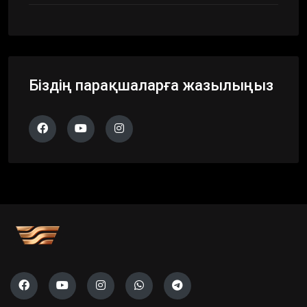
Біздің парақшаларға жазылыңыз