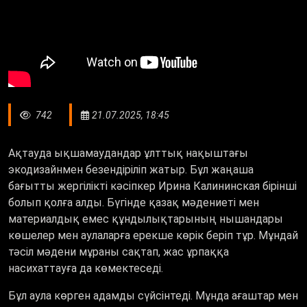
742
21.07.2025, 18:45
Ақтауда ықшамаудандар ұлттық нақыштағы
экодизайнмен безендіріліп жатыр. Бұл жаңаша
бағытты жергілікті кәсіпкер Ирина Калининская бірінші
болып қолға алды. Бүгінде қазақ мәдениеті мен
материалдық емес құндылықтарының нышандары
көшелер мен аулаларға ерекше көрік беріп тұр. Мұндай
тәсіл мәдени мұраны сақтап, жас ұрпаққа
насихаттауға да көмектеседі.
Бұл аула көрген адамды сүйсінтеді. Мұнда ағаштар мен