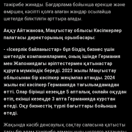
тәжірибе жинады. Бағдарлама бойынша ерекше және
өміршең кәсіпті қолға алаған жандар осылайша
шетелде біліктілігін арттыра алады.
Аққу Айтжанова, Маңғыстау облысы Кәсіпкерлер
палатасы директорының орынбасары:
- «Іскерлік байланыстар» бұл біздің бизнес үшін
шетелдік компаниялармен, оның ішінде Германия
мен Жапониядағы әріптестермен қатынастар
құруға мүмкіндік береді. 2023 жылы Маңғыстау
облысынан бір кәсіпкер жеңімпаз атанды. 2024
жылы екі кәсіпкер Германияда тағылымдамадан
өтті. Олар бірінші кезеңде 5 апталық онлайн оқудан
өтіп, екінші кезеңде 3 апта Германияда курстан
өтеді. Оқу бизнестің түрлі бағыттары бойынша
өтеді.
Жақында кәсібі денсаулық сақтау саласына қатысты
тағы бір адам тәжірибе алмасу үшін шетелге аттанады.