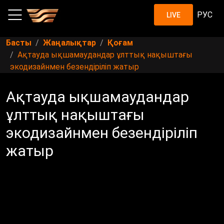
РУС
LIVE
Басты
Жаңалықтар
Қоғам
Ақтауда ықшамаудандар ұлттық нақыштағы
экодизайнмен безендіріліп жатыр
Ақтауда ықшамаудандар
ұлттық нақыштағы
экодизайнмен безендіріліп
жатыр