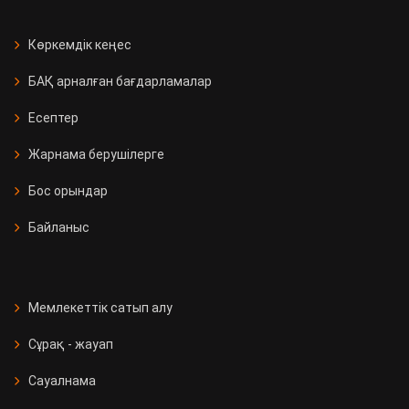
Көркемдік кеңес
БАҚ арналған бағдарламалар
Есептер
Жарнама берушілерге
Бос орындар
Байланыс
Мемлекеттік сатып алу
Сұрақ - жауап
Сауалнама