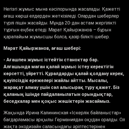
Негізгі жұмыс мына кәсіпорында жасалады. Қажетті
ағаш көрші елдерден жеткізіледі. Олардан шеберлер
түрлі пішін жасайды. Мұнда 20-дан астам жергілікті
тұрғын еңбек етеді. Марат Қайыржанов – бұрын
қарапайым жұмысшы болса, қазір білікті шебер.
Марат Қайыржанов, ағаш шебері:
-
Ағашпен жұмыс істейтін станоктар бар.
Алғашында маған қалай жұмыс істеу керектігін
көрсетті, үйретті. Құралдарды қалай қолдану керек,
қауіпсіздік ережелері жайлы айтты. Мысалы,
жарақат алмау үшін сәл алысырақ тұру қажет. Біз
қаланың ішінде пайдаланылатын орындықтар,
беседкалар мен қоқыс жәшіктерін жасаймыз.
Жақында Ирина Калининская «Іскерлік байланыстар»
бағдарламасы арқылы Германиядан оқудан оралды. Ол
жақта экодизайн саласындағы әріптестерінен