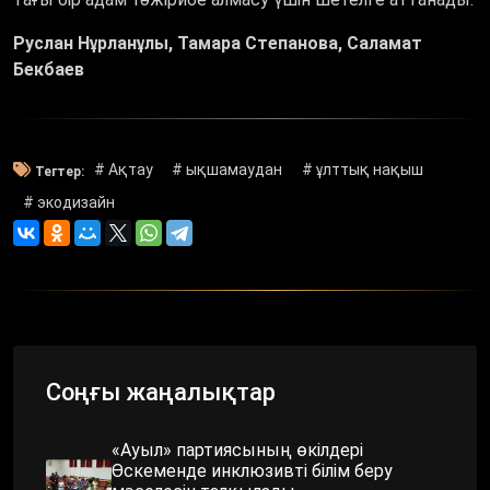
Руслан Нұрланұлы, Тамара Степанова, Саламат
Бекбаев
# Ақтау
# ықшамаудан
# ұлттық нақыш
Тегтер:
# экодизайн
Соңғы жаңалықтар
«Ауыл» партиясының өкілдері
Өскеменде инклюзивті білім беру