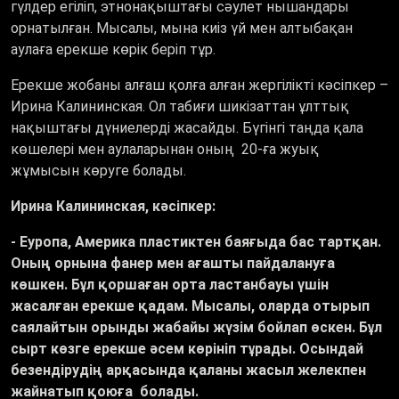
гүлдер егіліп, этнонақыштағы сәулет нышандары
орнатылған. Мысалы, мына киіз үй мен алтыбақан
аулаға ерекше көрік беріп тұр.
Ерекше жобаны алғаш қолға алған жергілікті кәсіпкер –
Ирина Калининская. Ол табиғи шикізаттан ұлттық
нақыштағы дүниелерді жасайды. Бүгінгі таңда қала
көшелері мен аулаларынан оның 20-ға жуық
жұмысын көруге болады.
Ирина Калининская, кәсіпкер
:
- Еуропа, Америка пластиктен баяғыда бас тартқан.
Оның орнына фанер мен ағашты пайдалануға
көшкен. Бұл қоршаған орта ластанбауы үшін
жасалған ерекше қадам. Мысалы, оларда отырып
саялайтын орынды жабайы жүзім бойлап өскен. Бұл
сырт көзге ерекше әсем көрініп тұрады. Осындай
безендірудің арқасында қаланы жасыл желекпен
жайнатып қоюға болады.