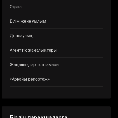
Оқиға
Білім және ғылым
Денсаулық
Агенттік жаңалықтары
Жаңалықтар топтамасы
«Арнайы репортаж»
Біздің парақшаларға