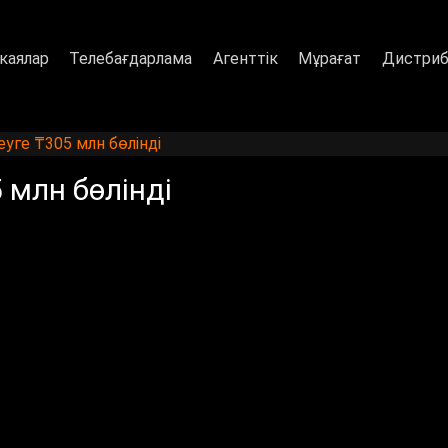
каялар
Телебағдарлама
Агенттік
Мұрағат
Дистриб
еуге ₸305 млн бөлінді
 млн бөлінді