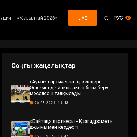
уция
«Құрылтай 2026»
РУС
LIVE
Соңғы жаңалықтар
«Ауыл» партиясының өкілдері
Өскеменде инклюзивті білім беру
мәселесін талқылады
06.08.2026, 19:48
«Байтақ» партиясы «Қазгидромет»
ұжымымен кездесті
06.08.2026, 19:47