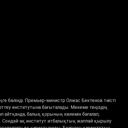
еңге бөлінді. Премьер-министр Олжас Бектенов тиісті
рттеу институтына бағыталады. Мекеме теңіздің
п айтқанда, балық қорының көлемін бағалап,
ды. Сондай-ақ институт итбалықтың жаппай қырылу
әселелерін де қарастырады. Бөлінген қаражаттың