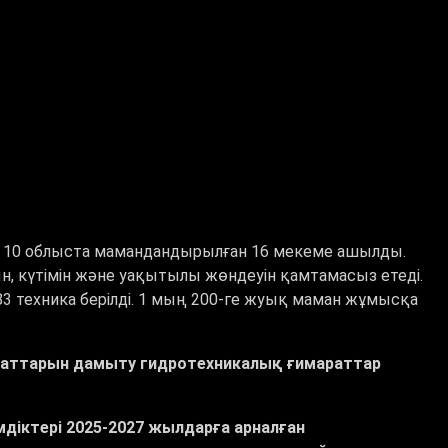
лы 10 облыста мамандандырылған 16 мекеме ашылды.
, күтімін және уақытылы жөндеуін қамтамасыз етеді.
3 техника берілді. 1 мың 200-ге жуық маман жұмысқа
аттарын дамыту гидротехникалық ғимараттар
діктері 2025-2027 жылдарға арналған