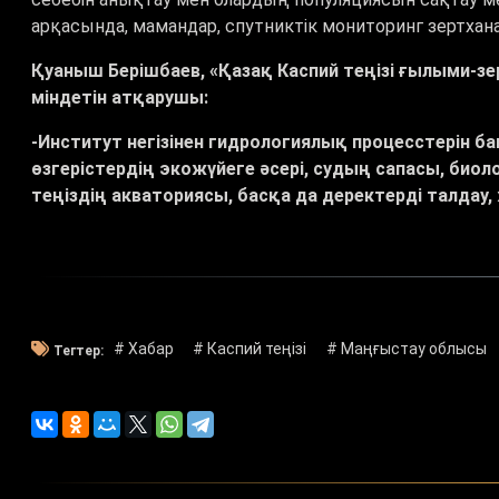
арқасында, мамандар, спутниктік мониторинг зертхан
Қуаныш Берішбаев, «Қазақ Каспий теңізі ғылыми-з
міндетін атқарушы:
-Институт негізінен гидрологиялық процесстерін б
өзгерістердің экожүйеге әсері, судың сапасы, биол
теңіздің акваториясы, басқа да деректерді талдау
# Хабар
# Каспий теңізі
# Маңғыстау облысы
Тегтер: