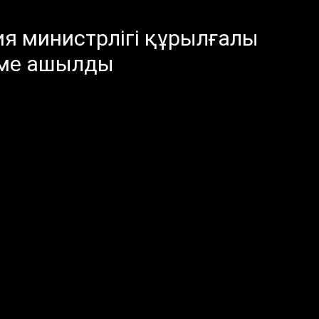
ия министрлігі құрылғалы
еме ашылды