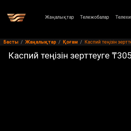
Жаңалықтар
Тележобалар
Телехи
Басты
Жаңалықтар
Қоғам
Каспий теңізін зертт
Каспий теңізін зерттеуге ₸305