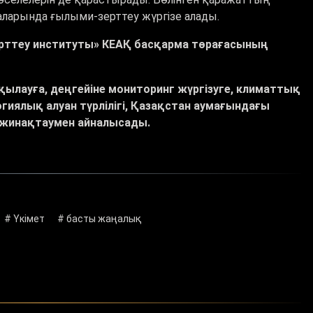
аларында ғылыми-зерттеу жүргізе алады.
ерттеу институты» КЕАҚ басқарма төрағасының
ақылауға, деңгейіне мониторинг жүргізуге, климаттық
огиялық алуан түрлілігі, Қазақстан аумағындағы
, жинақтаумен айналысады.
# Үкімет
# басты жаңалық