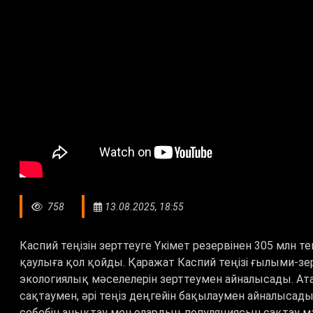
758
13.08.2025, 18:55
Каспий теңізін зерттеуге Үкімет резервінен 305 млн т
қаулыға қол қойды. Қаражат Каспий теңізі ғылыми-зе
экологиялық мәселелерін зерттеумен айналысады. Ата
сақтаумен, әрі теңіз деңгейін бақылаумен айналыса
себебін анықтау мен олардың популяциясын сақтау м