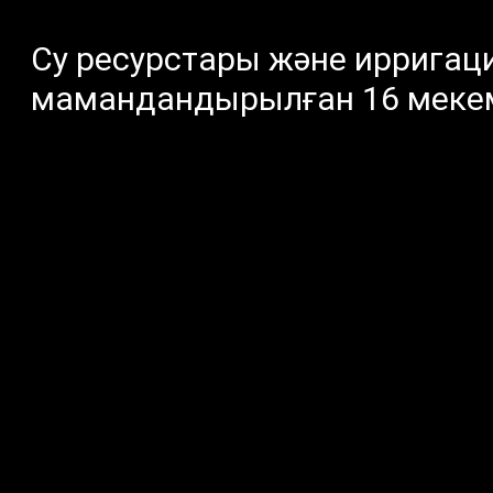
Су ресурстары және ирригац
мамандандырылған 16 мек