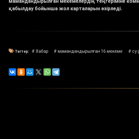
мамандандырылған мекемелердің теңгеріміне ко
қабылдау бойынша жол карталарын әзірледі.
# Хабар
# мамандандырылған 16 мекеме
# су
Тегтер: