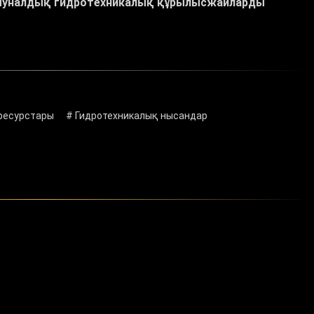
ммуналдық гидротехникалық құрылысжайларды
 ресурстары
# Гидротехникалық нысандар