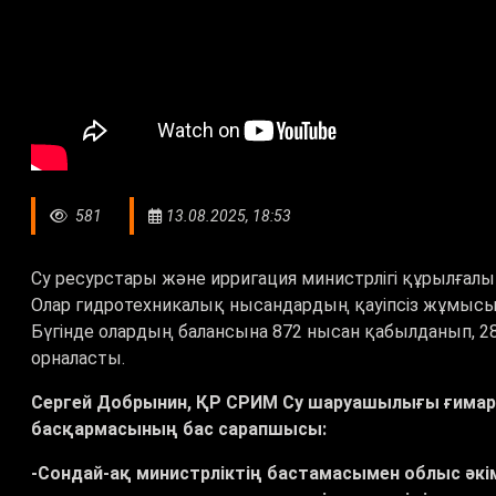
581
13.08.2025, 18:53
Су ресурстары және ирригация министрлігі құрылға
Олар гидротехникалық нысандардың қауіпсіз жұмысын
Бүгінде олардың балансына 872 нысан қабылданып, 28
орналасты.
Сергей Добрынин, ҚР СРИМ Су шаруашылығы ғимар
басқармасының бас сарапшысы:
-Сондай-ақ министрліктің бастамасымен облыс әкім