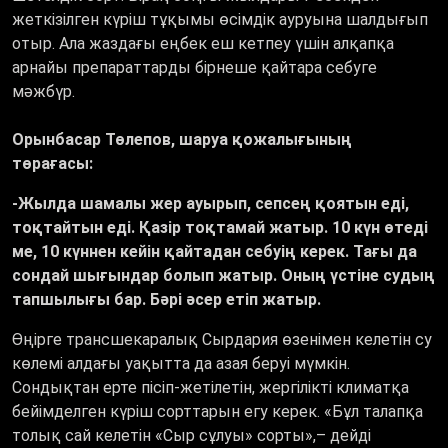
жеткізілген күріш тұқымы өсімдік ауруына шалдығып
отыр. Ала жаздағы еңбек еш кетпеу үшін алқапқа
арнайы препараттарды бірнеше қайтара себуге
мәжбүр.
Орынбасар Төлепов, шаруа қожалығының
төрағасы:
-Жылда шамалы жер ауырып, сепсең қоятын еді,
тоқтайтын еді. Қазір тоқтамай жатыр. 10 күн өтеді
ме, 10 күннен кейін қайтадан себуің керек. Тағы да
сондай шығындар болып жатыр. Оның үстіне судың
тапшылығы бар. Бәрі әсер етіп жатыр.
Өңірге трансшекаралық Сырдария өзенімен келетін су
көлемі алдағы уақытта да азая беруі мүмкін.
Сондықтан ерте пісіп-жетілетін, жергілікті климатқа
бейімделген күріш сорттарын егу керек.
«
Бұл талапқа
толық сай келетін «Сыр сұлуы» сорты
»,–
дейді