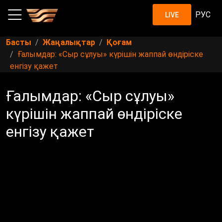
РУС
LIVE
Басты
Жаңалықтар
Қоғам
Ғалымдар: «Сыр сұлуы» күрішін жаппай өндіріске
енгізу қажет
Ғалымдар: «Сыр сұлуы»
күрішін жаппай өндіріске
енгізу қажет