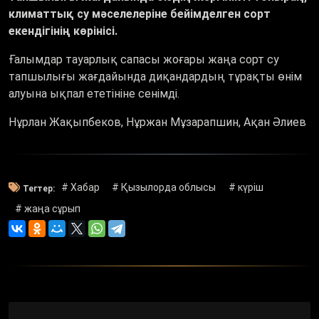
климаттық су мәселелеріне бейімделген сорт
екендігінің көрінісі.
Ғалымдар тауарлық сапасы жоғары жаңа сорт су
тапшылығы жағдайында диқандардың тұрақты өнім
алуына ықпал ететініне сенімді.
Нұрлан Жақыпбеков, Нұржан Мұзарапшин, Ақан Әлиев
# Хабар
# Қызылорда облысы
# күріш
Тегтер:
# жаңа сұрып