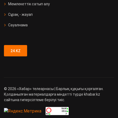
Мемлекеттік сатып алу
Сұрақ - жауап
Сауалнама
24.KZ
©
2026
«Хабар» телеарнасы | Барлық құқығы қорғалған.
Қолданылған материалдарға міндетті түрде khabar.kz
сайтына гиперсілтеме берілуі тиіс.