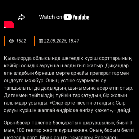
1582
22.08.2025, 18:47
Қызылорда облысында шетелдік күріш сорттарының
кейбірі өсімдік ауруына шалдығып жатыр. Диқандар
егін алқабын бірнеше мәрте арнайы препараттармен
өңдеуге мәжбүр. Оның үстіне суармалы су
тапшылығы да дақылдың шығымына әсер етіп отыр.
Дегенмен түйіткілдің түйінін тарқатудың бір жолын
ғалымдар ұсынды.
«
Олар ерте пісетін отандық Сыр
сұлуы күрішін жаппай өндіріске енгізу қажет
»,–
дейді.
Орынбасар Төлепов басқаратын шаруашылық биыл 3
мың 100 гектар жерге күріш еккен. Оның басым бөлігі
шетелдік сорт. Бірақ соңғы жылдары Ресейден