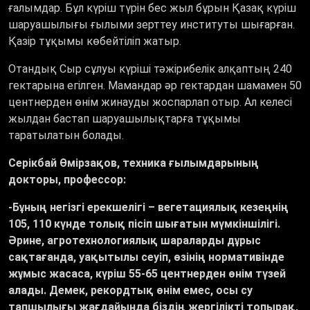
ғалымдар. Бұл күріш түрін бес жыл бұрын Қазақ күріш
шаруашылығы ғылыми зерттеу институты шығарған.
Қазір тұқымы көбейтіліп жатыр.
Отандық Сыр сұлуы күріші тәжірибелік алқаптың 240
гектарына егілген. Мамандар әр гектардан шамамен 50
центнерден өнім жинауды жоспарлап отыр. Ал келесі
жылдан бастап шаруашылықтарға тұқымы
таратылатын болады.
Серікбай Өмірзақов, техника ғылымдарының
докторы, профессор:
-Бұның негізгі ерекшелігі – вегетациялық кезеңнің
105, 110 күнде толық пісіп шығатын мүмкіншілігі.
Әрине, агротехнологиялық шараларды дұрыс
сақтағанда, уақытылы сеуіп, өзінің нормативінде
жұмыс жасаса, күріш 55-65 центнерден өнім түзей
алады. Демек, рекордтық өнім емес, осы су
тапшылығы жағдайында біздің жергілікті топырақ,