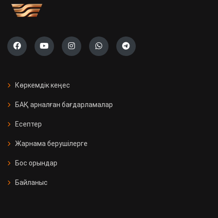
Көркемдік кеңес
БАҚ арналған бағдарламалар
Есептер
Жарнама берушілерге
Бос орындар
Байланыс