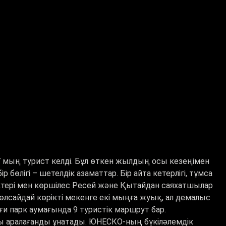
7 мың турист келді. Бұл өткен жылдың осы кезеңімен
бөлігі – шетелдік азаматтар. Бір айта кетерлігі, тұмса
ліктері мен көршілес Ресей және Қытайдан саяхатшылар
өлсайдай көрікті мекенге екі мыңға жуық, ал демалыс
ғи парк аумағында 9 туристік маршрут бар.
 аралағанды ұнатады. ЮНЕСКО-ның бүкіләлемдік