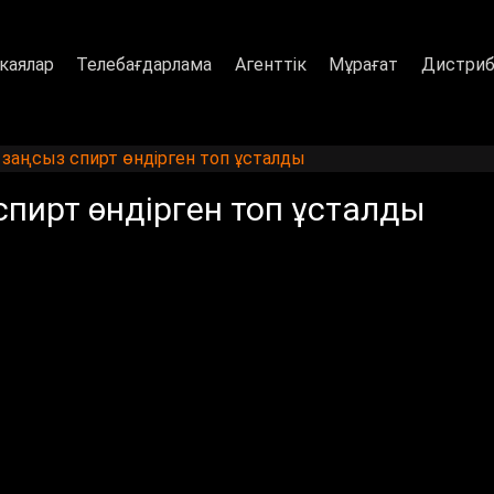
каялар
Телебағдарлама
Агенттік
Мұрағат
Дистриб
аңсыз спирт өндірген топ ұсталды
ирт өндірген топ ұсталды