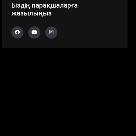
Біздің парақшаларға
жазылыңыз