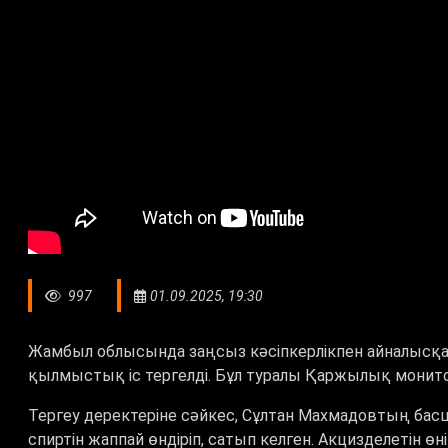
997
01.09.2025, 19:30
Жамбыл облысында заңсыз кәсіпкерлікпен айналысқ
қылмыстық іс тергелді. Бұл туралы Қаржылық монито
Тергеу деректеріне сәйкес, Сұлтан Махмадовтың ба
спиртін жаппай өндіріп, сатып келген. Акцизделетін