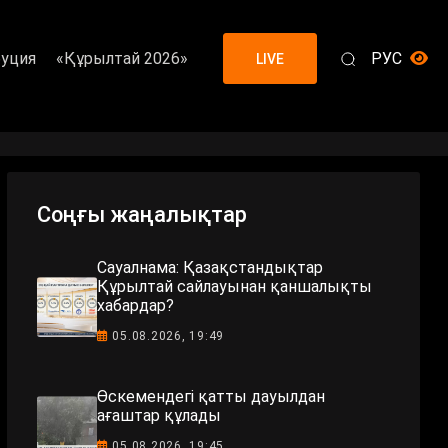
уция
«Құрылтай 2026»
РУС
LIVE
Соңғы жаңалықтар
Сауалнама: Қазақстандықтар
Құрылтай сайлауынан қаншалықты
хабардар?
05.08.2026, 19:49
Өскемендегі қатты дауылдан
ағаштар құлады
05.08.2026, 19:45