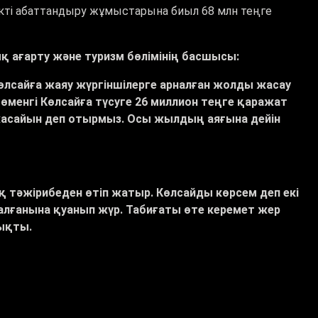
кті абаттандыру жұмыстарына биыл 68 млн теңге
қ ағарту және туризм бөлімінің басшысы:
өлсайға жаяу жүргіншілерге арналған жолды жасау
төменгі Көлсайға түсуге
26 миллион теңге қаражат
 жасайын деп отырмыз. Осы жылдың аяғына дейін
ық тәжірибеден өтіп жатыр. Көлсайды көрсем деп екі
далғанына
қуанып жүр. Табиғаты өте керемет жер
ықты.