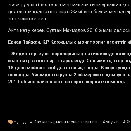
жасыру үшін биоэтанол мен мал азығына арналған қ
цехтан шыққан этил спирті Жамбыл облысымен қата
жеткізіліп келген.
Айта кету керек, Сұлтан Махмадов 2010 жылы дәл осы
Ернар Тайжан, ҚР Қаржылық мониторинг агенттігінің
- Жедел тергеу іс-шараларының нәтижесінде көлеңк
мың литр этил спирті тәркіленді. Сонымен қатар өн
18 дана майнинг жабдығы анықталды. Қазіргі уақы
салынды. Ұйымдастырушы 2 ай мерзімге қамауға 
201-бабына сәйкес өзге ақпарат жария етілмейді.
# Қаржылық мониторинг агенттігі
# зауыт
# Ж
Тегтер: