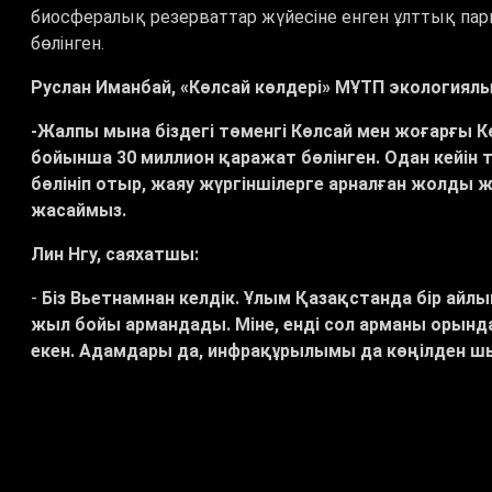
биосфералық резерваттар жүйесіне енген ұлттық пар
бөлінген.
Руслан Иманбай, «Көлсай көлдері» МҰТП экологиялы
-Жалпы мына біздегі төменгі Көлсай мен жоғарғы К
бойынша 30 миллион қаражат бөлінген. Одан кейін 
бөлініп отыр, жаяу жүргіншілерге арналған жолды
жасаймыз.
Лин Нгу, саяхатшы:
-
Біз Вьетнамнан келдік. Ұлым Қазақстанда бір айл
жыл бойы армандады. Міне, енді сол арманы орын
екен. Адамдары да, инфрақұрылымы да көңілден ш