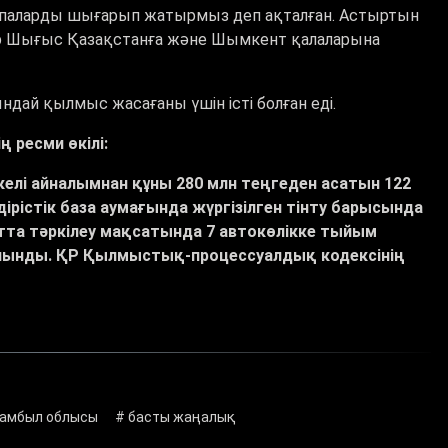
оспаларды шығарып жатырмыз деп ақталған. Астыртын
р Шығыс Қазақстанға және Шымкент қалаларына
ндай қылмыс жасағаны үшін істі болған еді.
 ресми өкілі:
елі айналымнан құны 280 млн теңгеден асатын 122
дірістік база аумағында жүргізілген тінту барысында
тта тәркілеу мақсатында 7 автокөлікке тыйым
алынды. ҚР Қылмыстық-процессуалдық кодексінің
амбыл облысы
# басты жаңалық