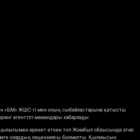
ан «БМ» ЖШС-гі мен оның сыбайластарына қатысты
ринг агенттігі мамандары хабарлады.
сшылығымен әрекет еткен топ Жамбыл облысында этил
 өнімге олардың лицензиясы болмапты. Қылмысын