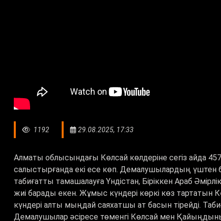
1192
29.08.2025, 17:33
Алматы облысындағы Көлсай көлдеріне сегіз айда 45
салыстырғанда екі есе көп. Демалушылардың үштен бір 
табиғатты тамашалауға Үндістан, Біріккен Араб Әмір
жиі барады екен. Жұмыс күндері көркі көз тартатын К
күндері алты мыңдай саяхатшы ат басын тірейді. Таби
Демалушылар әсіресе төменгі Көлсай мен Қайыңдыны