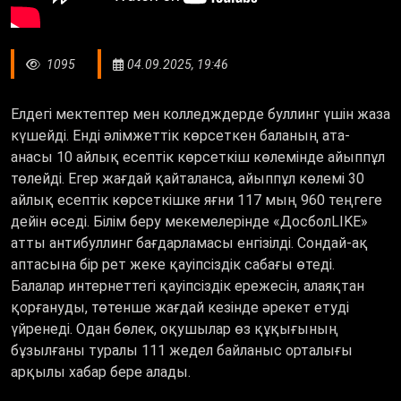
1095
04.09.2025, 19:46
Елдегі мектептер мен колледждерде буллинг үшін жаза
күшейді. Енді әлімжеттік көрсеткен баланың ата-
анасы 10 айлық есептік көрсеткіш көлемінде айыппұл
төлейді. Егер жағдай қайталанса, айыппұл көлемі 30
айлық есептік көрсеткішке яғни 117 мың 960 теңгеге
дейін өседі. Білім беру мекемелерінде
«
ДосболLIKE
»
атты антибуллинг бағдарламасы енгізілді. Сондай-ақ
аптасына бір рет жеке қауіпсіздік сабағы өтеді.
Балалар интернеттегі қауіпсіздік ережесін, алаяқтан
қорғануды, төтенше жағдай кезінде әрекет етуді
үйренеді. Одан бөлек, оқушылар өз құқығының
бұзылғаны туралы 111 жедел байланыс орталығы
арқылы хабар бере алады.