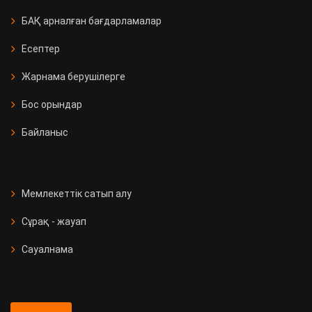
БАҚ арналған бағдарламалар
Есептер
Жарнама берушілерге
Бос орындар
Байланыс
Мемлекеттік сатып алу
Сұрақ - жауап
Сауалнама