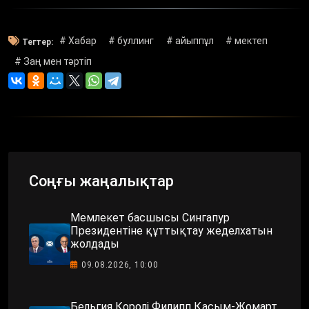
# Хабар
# буллинг
# айыппұл
# мектеп
Тегтер:
# Заң мен тәртіп
Соңғы жаңалықтар
Мемлекет басшысы Сингапур
Президентіне құттықтау жеделхатын
жолдады
09.08.2026, 10:00
Бельгия Королі Филипп Қасым-Жомарт