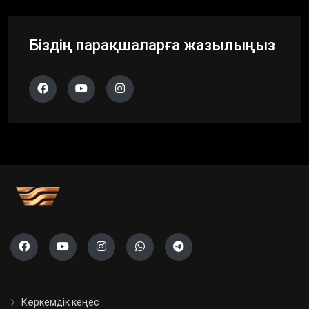
Біздің парақшаларға жазылыңыз
Көркемдік кеңес