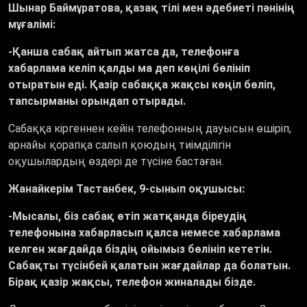
Шынар Баймұратова, қазақ тілі мен әдебиеті пәнінің
мұғалімі:
-Қанша сабақ айтып жатса да, телефонға
хабарлама келіп қалды ма деп көңілі бөлініп
отыратын еді. Қазір сабаққа жақсы көңіл бөліп,
тапсырманы орындап отырады.
Сабаққа кіргеннен кейін телефонның дауысын өшіріп,
арнайы қорапқа салып қоюдың тиімділігін
оқушылардың өздері де түсіне бастаған.
Жанайкерім Тастанбек, 9-сынып оқушысы:
-Мысалы, біз сабақ өтіп жатқанда біреудің
телефонына хабарласып қалса немесе хабарлама
келген жағдайда біздің ойымыз бөлініп кететін.
Сабақты түсінбей қалатын жағдайлар да болатын.
Бірақ қазір жақсы, телефон жиналады бізде.