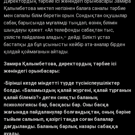
Директордың тәрбие ісі жөніндегі орынбасары Замира
Қалымбетова мектеп негізінен балаға саналы тәрбие
мен сапалы білім беретін орын. Сондықтан оқушылар
сабақ барысында мұғалімді тыңдап, өзінің білімін
шыңдауы қажет.
«
Ал телефонды сабақтан тыс,
үзілісте пайдалана алады
»,–
дейді. Білікті ұстаз
бастапқы да бұл ұсынысты кейбір ата-аналар бірден
қолдай қоймағанын айтады.
Замира Қалымбетова, директордың тәрбие ісі
жөніндегі орынбасары:
-Бірінші кезде міндетті түрде түсініспеушіліктер
болды. «Баламыздың қалай жүргені, қалай тұрғанын
қалай білеміз?» деген сияқты баланың
психологиясы бар, басқасы бар. Оны басқа
жағынада пайдаланулар болғандықтан, оның бәріне
тыйым салынып, қазіргі таңда соған балалар
дағдыланды. Баланың барлық назары сабаққа
ауады.