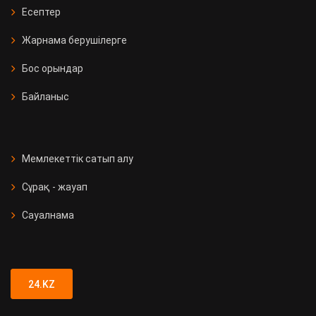
Есептер
Жарнама берушілерге
Бос орындар
Байланыс
Мемлекеттік сатып алу
Сұрақ - жауап
Сауалнама
24.KZ