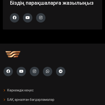
Біздің парақшаларға жазылыңыз
Көркемдік кеңес
БАҚ арналған бағдарламалар