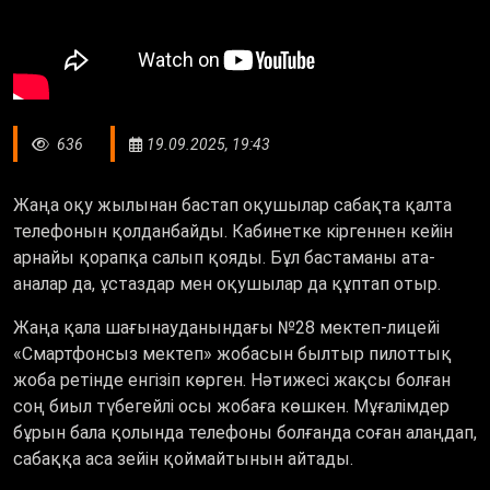
636
19.09.2025, 19:43
Жаңа оқу жылынан бастап оқушылар сабақта қалта
телефонын қолданбайды. Кабинетке кіргеннен кейін
арнайы қорапқа салып қояды. Бұл бастаманы ата-
аналар да, ұстаздар мен оқушылар да құптап отыр.
Жаңа қала шағынауданындағы №28 мектеп-лицейі
«Смартфонсыз мектеп» жобасын былтыр пилоттық
жоба ретінде енгізіп көрген. Нәтижесі жақсы болған
соң биыл түбегейлі осы жобаға көшкен. Мұғалімдер
бұрын бала қолында телефоны болғанда соған алаңдап,
сабаққа аса зейін қоймайтынын айтады.