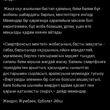
Жаңа оқу жылынан бастап қалалық білім бөлімі бұл
жобаны шаһардағы барлық мектептерге енгізді.
Мамандар бір қарағанда қарапайым мәселе боп
көрінгенімен, бұл жоба болашақ ұрпақ үшін өте
маңызды қадам екенін айтады.
«Смартфонсыз мектеп» жобасының басты мақсаты -
сабақ барысында оқушының ойын алаңдатпай,
мұғалімнің берген тапсырмасын мұқият тыңдап,
сапалы білім алуына жағдай жасау. Баланы смартфонға
тәуелділіктен арылтып, қасындағы сыныптас
достарымен сырласып, араласуына мүмкіндік туғызу.
«
Виртуалды әлемнен бір сәтке болсын алшақтатып,
бала бойына шынайы өмірдегі адами қасиет пен
қарым-қатынасты сіңіру
»,–
дейді мамандар.
Жандос Жұмбаек, Ерболат Әбіш