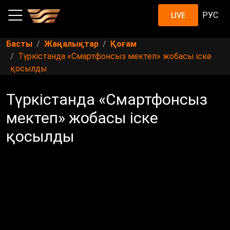
РУС
LIVE
Басты
Жаңалықтар
Қоғам
Түркістанда «Смартфонсыз мектеп» жобасы іске
қосылды
Түркістанда «Смартфонсыз
мектеп» жобасы іске
қосылды