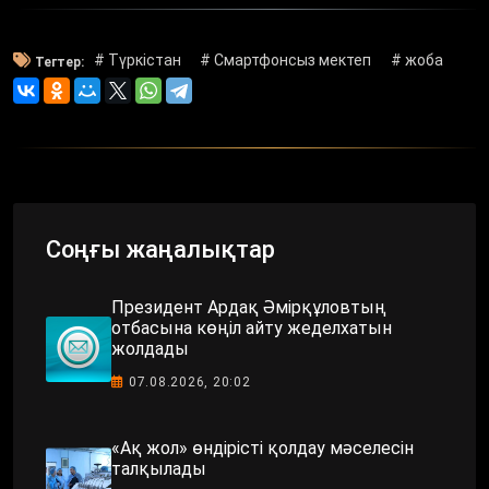
# Түркістан
# Смартфонсыз мектеп
# жоба
Тегтер:
Соңғы жаңалықтар
Президент Ардақ Әмірқұловтың
отбасына көңіл айту жеделхатын
жолдады
07.08.2026, 20:02
«Ақ жол» өндірісті қолдау мәселесін
талқылады