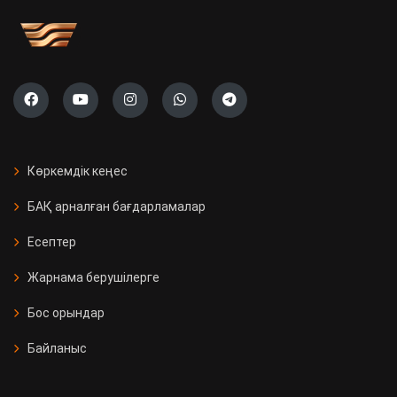
Көркемдік кеңес
БАҚ арналған бағдарламалар
Есептер
Жарнама берушілерге
Бос орындар
Байланыс