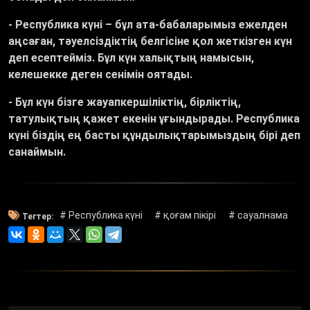
- Республика күні – бұл ата-бабаларымыз ежелден
аңсаған, тәуелсіздіктің белгісіне қол жеткізген күн
деп есептейміз. Бұл күн халықтың намысын,
келешекке деген сенімін оятады.
- Бұл күн бізге жауапкершіліктің, бірліктің,
татулықтың қажет екенін ұғындырады. Республика
күні біздің ең басты құндылықтарымыздың бірі деп
санаймын.
# Республика күні
# қоғам пікірі
# сауалнама
Тегтер: