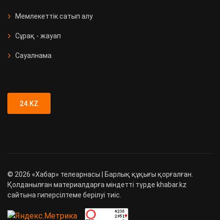
Мемлекеттік сатып алу
Сұрақ - жауап
Сауалнама
24.KZ
©
2026
«Хабар» телеарнасы | Барлық құқығы қорғалған.
Қолданылған материалдарға міндетті түрде khabar.kz
сайтына гиперсілтеме берілуі тиіс.