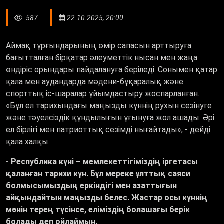
587
22.10.2025, 20:00
Аймақ тұрғындарының өмір сапасын арттыруға
бағытталған бірқатар әлеуметтік нысан мен жаңа
өндіріс орындары пайдалануға беріледі. Сонымен қатар
қала мен аудандарда мәдени-бұқаралық және
спорттық іс-шаралар ұйымдастыру жоспарланған.
«Бұл ел тарихындағы маңызды күннің рухын сезінуге
және тәуелсіздік құндылығын ұғынуға жол ашады. Әрі
ел бірлігі мен патриоттық сезімді нығайтады», - дейді
қала халқы.
- Республика күні – мемлекеттігіміздің іргетасы
қаланған тарихи күн. Бұл мереке ұлттық саяси
болмысымыздың еркіндігі мен азаттығын
айқындайтын маңызды белес. Жастар осы күннің
мәнін терең түсінсе, еліміздің болашағы берік
болады деп ойлаймын.