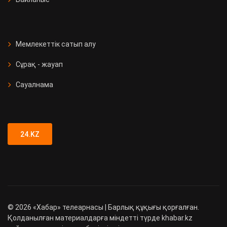
Мемлекеттік сатып алу
Сұрақ - жауап
Сауалнама
24.KZ
©
2026
«Хабар» телеарнасы | Барлық құқығы қорғалған.
Қолданылған материалдарға міндетті түрде khabar.kz