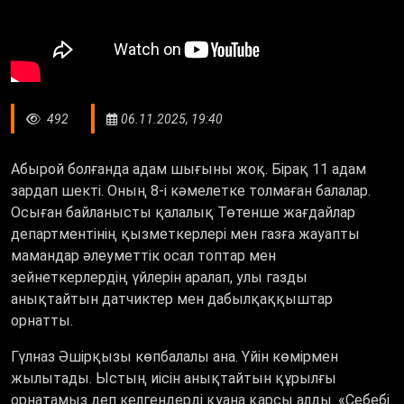
492
06.11.2025, 19:40
Абырой болғанда адам шығыны жоқ. Бірақ 11 адам
зардап шекті. Оның 8-і кәмелетке толмаған балалар.
Осыған байланысты қалалық Төтенше жағдайлар
департментінің қызметкерлері мен газға жауапты
мамандар әлеуметтік осал топтар мен
зейнеткерлердің үйлерін аралап, улы газды
анықтайтын датчиктер мен дабылқаққыштар
орнатты.
Гүлназ Әшірқызы көпбалалы ана. Үйін көмірмен
жылытады. Ыстың иісін анықтайтын құрылғы
орнатамыз деп келгендерді қуана қарсы алды. «Себебі