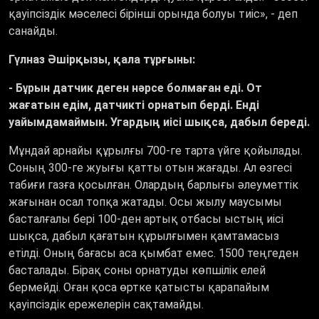
қауіпсіздік мәселесі бірінші орында болуы тиіс», - деп
санайды.
Гүлназ Әшірқызы, қала тұрғыны:
- Бұрын датчик деген нәрсе болмаған еді. От
жағатын едім, датчикті орнатып берді. Енді
уайымдамаймын. Угардың иісі шықса, дабыл береді.
Мұндай арнайы құрылғы 700-ге тарта үйге қойылады.
Соның 300-ге жуығы қатты отын жағады. Ал өзгесі
табиғи газға қосылған. Олардың барлығы әлеуметтік
жағынан осал топқа жатады. Осы жылу маусымы
басталғалы бері 100-ден артық отбасы ыстың иісі
шықса, дабыл қағатын құрылғымен қамтамасыз
етілді. Оның бағасы аса қымбат емес. 1500 теңгеден
басталады. Бірақ соны орнатуды көпшілік елей
бермейді. Оған қоса өртке қатысты қарапайым
қауіпсіздік ережелерін сақтамайды.