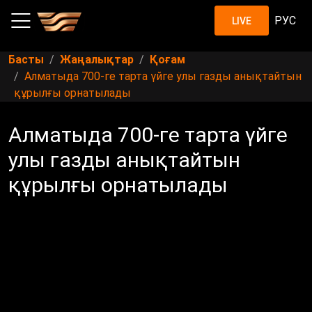
РУС
LIVE
Басты
Жаңалықтар
Қоғам
Алматыда 700-ге тарта үйге улы газды анықтайтын
құрылғы орнатылады
Алматыда 700-ге тарта үйге
улы газды анықтайтын
құрылғы орнатылады