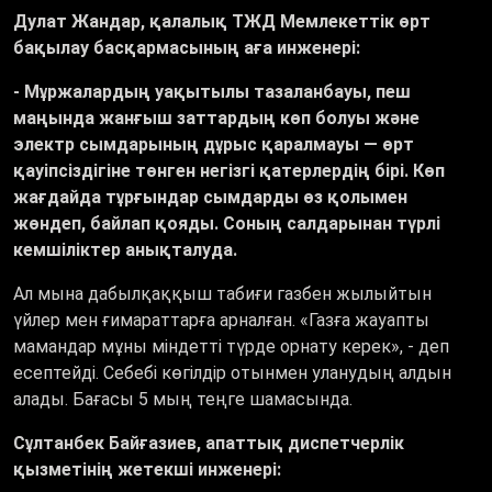
Дулат Жандар, қалалық ТЖД Мемлекеттік өрт
бақылау басқармасының аға инженері:
-
Мұржалардың уақытылы тазаланбауы, пеш
маңында жанғыш заттардың көп болуы және
электр сымдарының дұрыс қаралмауы — өрт
қауіпсіздігіне төнген негізгі қатерлердің бірі. Көп
жағдайда тұрғындар сымдарды өз қолымен
жөндеп, байлап қояды. Соның салдарынан түрлі
кемшіліктер анықталуда.
Ал мына дабылқаққыш табиғи газбен жылыйтын
үйлер мен ғимараттарға арналған. «Газға жауапты
мамандар мұны міндетті түрде орнату керек», - деп
есептейді. Себебі көгілдір отынмен уланудың алдын
алады. Бағасы 5 мың теңге шамасында.
Сұлтанбек Байғазиев, апаттық диспетчерлік
қызметінің жетекші инженері: