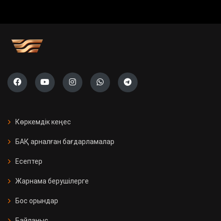
Көркемдік кеңес
БАҚ арналған бағдарламалар
Есептер
Жарнама берушілерге
Бос орындар
Байланыс