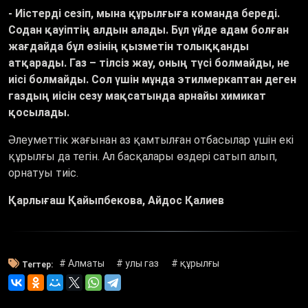
- Иістерді сезіп, мына құрылғыға команда береді.
Содан қауіптің алдын алады. Бұл үйде адам болған
жағдайда бұл өзінің қызметін толыққанды
атқарады. Газ – тілсіз жау, оның түсі болмайды, не
иісі болмайды. Сол үшін мұнда этилмеркаптан деген
газдың иісін сезу мақсатында арнайы химикат
қосылады.
Әлеуметтік жағынан аз қамтылған отбасылар үшін екі
құрылғы да тегін. Ал басқалары өздері сатып алып,
орнатуы тиіс.
Қарлығаш Қайыпбекова, Айдос Қалиев
# Алматы
# улы газ
# құрылғы
Тегтер: