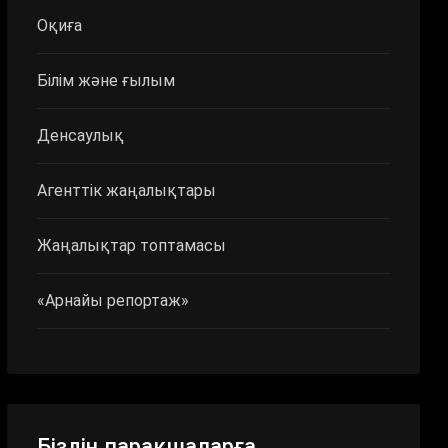
Оқиға
Білім және ғылым
Денсаулық
Агенттік жаңалықтары
Жаңалықтар топтамасы
«Арнайы репортаж»
Біздің парақшаларға