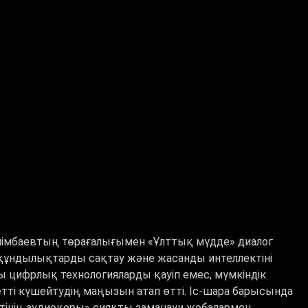
шімбаевтың төрағалығымен «Ұлттық мүдде» диалог
и құндылықтарды сақтау және жасанды интеллектіні
ы цифрлық технологияларды қауіп емес, мүмкіндік
ті күшейтудің маңызын атап өтті. Іс-шара барысында
тінің аудиоқоры» сияқты заманауи жобалармен