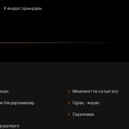
# өндіріс орындары
кеңес
Мемлекеттік сатып алу
ан бағдарламалар
Сұрақ - жауап
Сауалнама
рушілерге