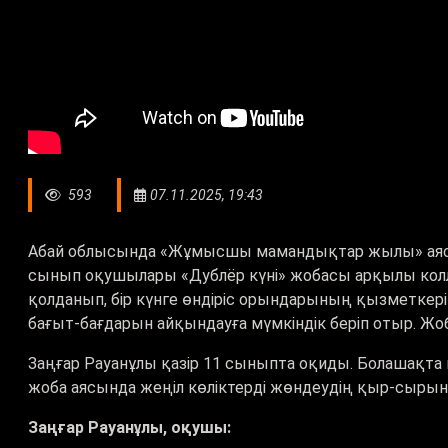
593
07.11.2025, 19:43
Абай облысында «Жұмысшы мамандықтар жылы» аясын
сынып оқушылары «Дублёр күні» жобасы арқылы колле
қолданып, бір күнге өндіріс орындарының қызметкерін
бағыт-бағдарын айқындауға мүмкіндік беріп отыр. Ж
Заңғар Рауанұлы қазір 11 сыныпта оқиды. Болашақта
жоба аясында жеңіл көліктерді жөндеудің қыр-сырын 
Заңғар Рауанұлы, оқушы: