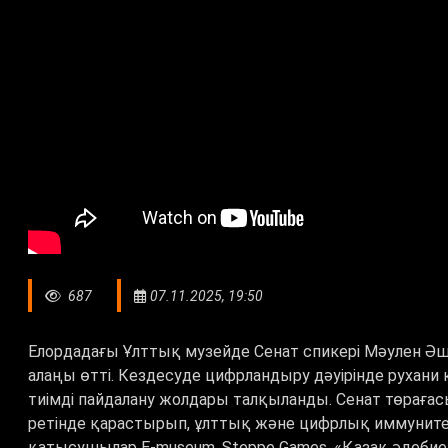
687
07.11.2025, 19:50
Елордадағы Ұлттық музейде Сенат спикері Мәулен Ә
алаңы өтті. Кездесуде цифрландыру дәуірінде рухан
тиімді пайдалану жолдары талқыланды. Сенат төрағас
ретінде қарастырып, ұлттық және цифрлық иммунитет
қатысушылар E-museum, Steppe Games, «Қазақ әдебие