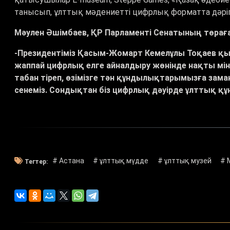
танысып, ұлттық мәдениетті цифрлық форматта дәріп
Мәулен Әшімбаев, ҚР Парламенті Сенатының төрағ
-Президентіміз Қасым-Жомарт Кемелұлы Тоқаев қы
жаппай цифрлық елге айналдыру жөнінде нақты мінд
табан тіреп, өзімізге тән құндылықтарымызға заман
сенеміз. Сондықтан біз цифрлық дәуірде ұлттық қ
# Астана
# ұлттық мүдде
# ұлттық музей
# 
Тегтер: