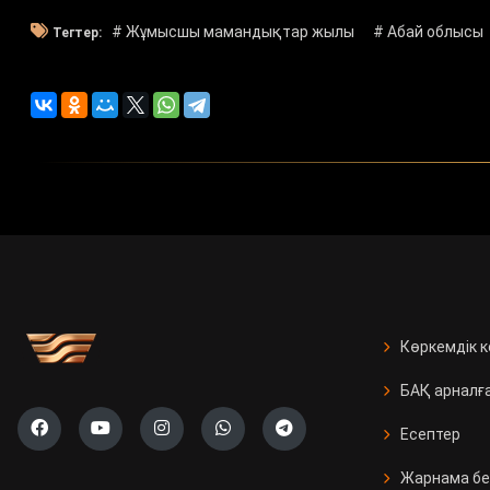
# Жұмысшы мамандықтар жылы
# Абай облысы
Тегтер:
Көркемдік 
БАҚ арналғ
Есептер
Жарнама бе