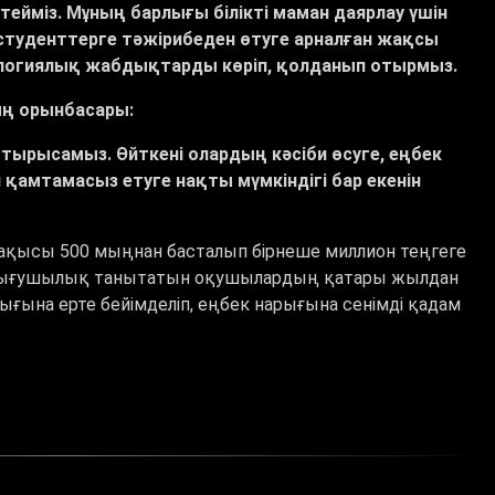
істейміз. Мұның барлығы білікті маман даярлау үшін
 студенттерге тәжірибеден өтуге арналған жақсы
хнологиялық жабдықтарды көріп, қолданып отырмыз.
ың орынбасары:
 тырысамыз. Өйткені олардың кәсіби өсуге, еңбек
қамтамасыз етуге нақты мүмкіндігі бар екенін
ақысы 500 мыңнан басталып бірнеше миллион теңгеге
зығушылық танытатын оқушылардың қатары жылдан
ғына ерте бейімделіп, еңбек нарығына сенімді қадам