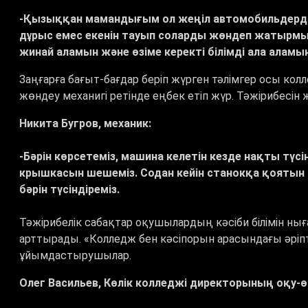
-Қызыққан мамандығым ол жеңіл автомобильдерді 
дұрыс емес екенін тауып соларды жөндеп жатырмыз
жинай аламын және өзіме керекті білімді ала аламын
Заңғарға бағыт-бағдар беріп жүрген тәлімгер осы кол
жөндеу механигі ретінде еңбек етіп жүр. Тәжірибесі
Никита Бугров, механик:
-Бәрін көрсетеміз, машина келетін кезде нақты түсін
крышкасын шешеміз. Содан кейін станокқа қоятын к
бәрін түсіндіреміз.
Тәжірибелік сабақтар оқушылардың кәсіби білімін н
арттырады.
«
Колледж бен кәсіпорын арасындағы әріпте
ұйымдастырушылар.
Олег Васильев, Көлік колледжі директорының оқу-ө