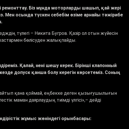
ремонттау. Біз мұнда моторларды шашып, қай жері
. Мен осында түскен себебім өзіме арнайы тәжірибе
.
ледждің түлегі
–
Никита Бугров. Қазір ол отын жүйесін
н жастармен бөлісуден жалықпайды.
діреміз. Қалай, нені шешу керек. Бірінші клапонный
езде допуск қанша болу керегін көрсетеміз. Соның
ығайтып қана қоймай, еңбекке деген қызығушылығын
стік маман даярлаудың тиімді үлгісі
»,–
дейді
ндірістік жұмыс жөніндегі орынбасары: