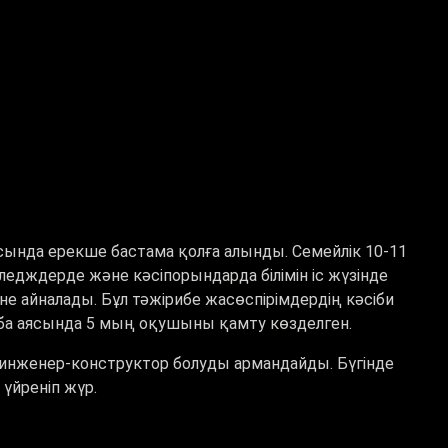
да ерекше бастама қолға алынды. Семейлік 10-11
дждерде және кәсіпорындарда білімін іс жүзінде
е айналады. Бұл тәжірибе жасөспірімдердің кәсіби
оба аясында 5 мың оқушыны қамту көзделген.
 инженер-конструктор болуды армандайды. Бүгінде
үйреніп жүр.