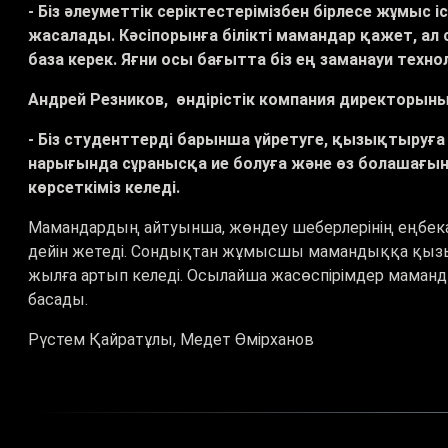
- Біз әлеуметтік серіктестерімізбен бірлесе жұмыс 
жасалады. Кәсіпорынға білікті мамандар қажет, ал
база керек. Яғни осы бағытта біз ең заманауи те
Андрей Резников, өндірістік компания директорын
- Біз студенттерді барынша үйретуге, қызықтыруға
нарығында сұранысқа ие болуға және өз болашағын 
көрсеткіміз келеді.
Мамандардың айтуынша, жөндеу шеберлерінің еңбек
дейін жетеді. Сондықтан жұмысшы мамандыққа қы
жылға артып келеді. Осылайша жасөспірімдер маманды
басады.
Рүстем Қайратұлы, Медет Өмірханов