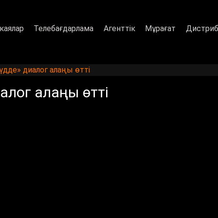
каялар
Телебағдарлама
Агенттік
Мұрағат
Дистриб
үдде» диалог алаңы өтті
алог алаңы өтті