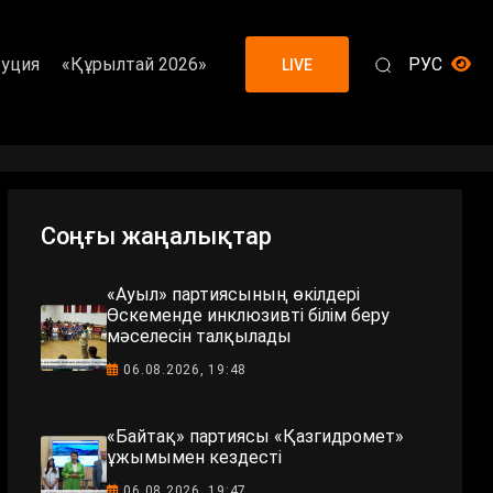
уция
«Құрылтай 2026»
РУС
LIVE
Соңғы жаңалықтар
«Ауыл» партиясының өкілдері
Өскеменде инклюзивті білім беру
мәселесін талқылады
06.08.2026, 19:48
«Байтақ» партиясы «Қазгидромет»
ұжымымен кездесті
06.08.2026, 19:47