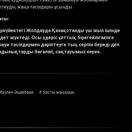
теудің жаңа тәсілдерін ұсынды.
асы:
ркүйектегі Жолдауда Қазақстанды үш жыл ішінде
ет жүктеді. Осы үдеріс ұлттық бірегейлігімізге
ауи тәсілдермен дәріптеуге тың серпін береді деп
ұндылықтарды бағалап, сақтауымыз керек.
Мәулен Әшімбаев
# басты жаңалық