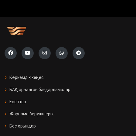
Көркемдік кеңес
БАҚ арналған бағдарламалар
Есептер
Жарнама берушілерге
Бос орындар