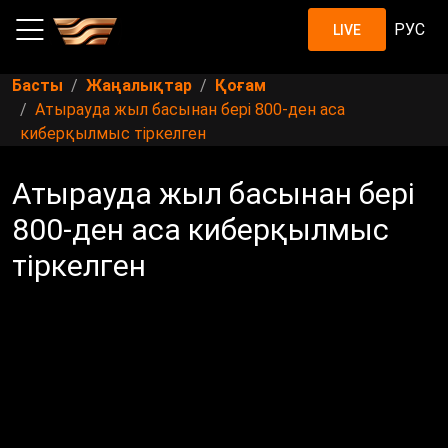
РУС
LIVE
Басты
Жаңалықтар
Қоғам
Атырауда жыл басынан бері 800-ден аса
киберқылмыс тіркелген
Атырауда жыл басынан бері
800-ден аса киберқылмыс
тіркелген