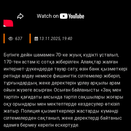
637
13.11.2025, 19:40
Бүгінге дейін шамамен 70-ке жуық күдікті ұсталып,
170-тен астам іс сотқа жіберілген. Алаяқтар жалған
интернет-дүкендерде тауар сату, өзін банк қызметкері
ретінде алдау немесе фишингтік сілтемелер жіберіп,
тұрғындардың жеке деректерін ұрлау арқылы арам
ойын жүзеге асырған. Осыған байланысты «Заң мен
тәртіп» қағидаты аясында тәртіп сақшылары жоғары
оқу орындары мен мектептерде кездесулер өткізіп
жатыр. Полиция қызметкерлері жастарды күмәнді
сілтемелерден сақтанып, жеке деректерді байтаныс
адамға бермеу керегін ескертуде.