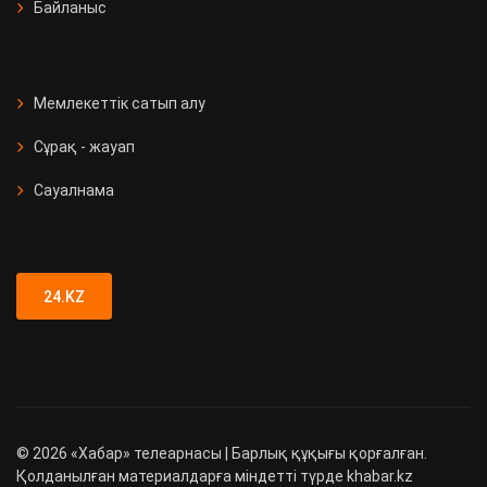
Байланыс
Мемлекеттік сатып алу
Сұрақ - жауап
Сауалнама
24.KZ
©
2026
«Хабар» телеарнасы | Барлық құқығы қорғалған.
Қолданылған материалдарға міндетті түрде khabar.kz