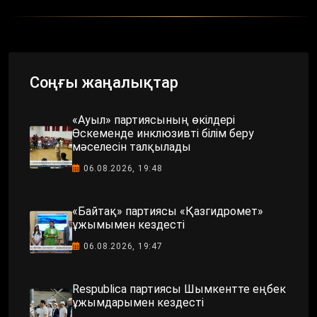
Соңғы жаңалықтар
«Ауыл» партиясының өкілдері
Өскеменде инклюзивті білім беру
мәселесін талқылады
06.08.2026, 19:48
«Байтақ» партиясы «Қазгидромет»
ұжымымен кездесті
06.08.2026, 19:47
Respublica партиясы Шымкентте еңбек
ұжымдарымен кездесті