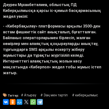
Дәурен Мұханбетәлиев, облыстық ПД
Киберқылмысқа қарсы іс-қимыл басқармасының
жедел уәкілі:
- «Кибербақылау» платформасы арқылы 3500-ден
астам фишингтік сайт анықталып, бұғатталған.
Байланыс операторларымен бірлесіп, жалған
нөмірлер мен алаяқтық қоңырауларды анықтау,
тұрғындарға SMS арқылы
ескерту жіберу
жұмыстары да тұрақты жүргізіліп келеді.
Интернеттегі алаяқтықтың жолын кесу
мақсатында «Киберпол» жедел тобы жұмыс істеп
жатыр.
# Атырау
# Заң мен тәртіп
# киберқылмыс
Тегтер: