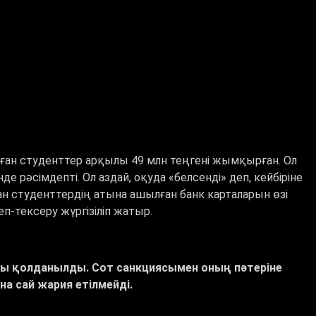
ан студенттер арқылы 49 млн теңгені жымқырған. Ол
е рәсімдепті. Ол аздай, оқуда «белсенді» деп, кейбіріне
ан студенттердің атына ашылған банк карталарын өзі
еп-тексеру жүргізіліп жатыр.
сы қолданылды. Сот санкциясымен оның пәтеріне
а сай жария етілмейді.