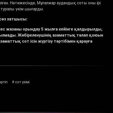
лған. Нәтижесінде, Мұғалжар аудандық соты оны ірі
у туралы үкім шығарды.
сөз хатшысы:
кес жазаны орындау 5 жылға кейінге қалдырылды,
ртылмады. Жәбіреленушінің азаматтық талап қоюын
маттық сот ісін жүргізу тәртібімен қарауға
әртіп
# сот үкімі