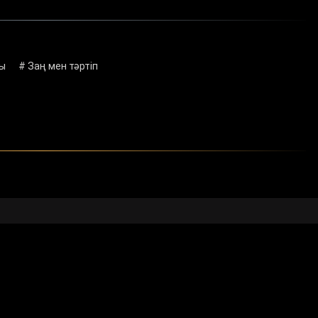
ры
# Заң мен тәртіп
кеңес
Мемлекеттік сатып алу
ан бағдарламалар
Сұрақ - жауап