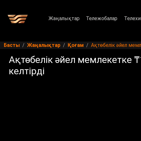
Жаңалықтар
Тележобалар
Телехи
Басты
Жаңалықтар
Қоғам
Ақтөбелік әйел мемл
Ақтөбелік әйел мемлекетке ₸
келтірді