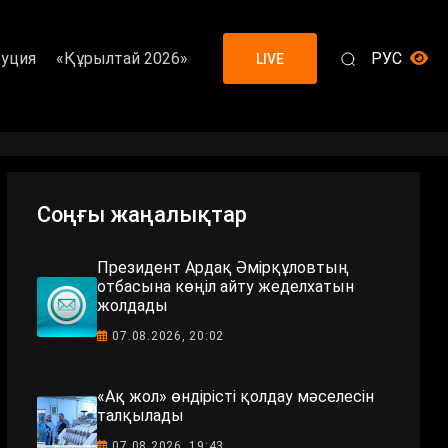
уция
«Құрылтай 2026»
РУС
LIVE
Соңғы жаңалықтар
Президент Ардақ Әмірқұловтың
отбасына көңіл айту жеделхатын
жолдады
07.08.2026, 20:02
«Ақ жол» өндірісті қолдау мәселесін
талқылады
07.08.2026, 19:43