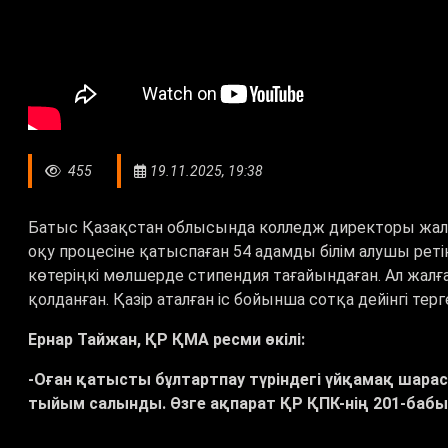
455
19.11.2025, 19:38
Батыс Қазақстан облысында колледж директоры жалғ
оқу процесіне қатыспаған 54 адамды білім алушы ретінд
көтеріңкі мөлшерде стипендия тағайындаған. Ал жалғ
қолданған. Қазір аталған іс бойынша сотқа дейінгі терг
Ернар Тайжан, ҚР ҚМА ресми өкілі:
-Оған қатысты бұлтартпау түріндегі үйқамақ шара
тыйым салынды. Өзге ақпарат ҚР ҚПК-нің 201-бабын