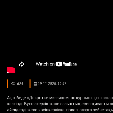
624
19.11.2025, 19:47
Ақтөбеде «Декретке миллионмен» курсын оқып алған 
келтірді. Бухгалтерлік және салықтық есеп-қисапты 
әйелдерді жеке кәсіпкерлікке тіркеп, оларға зейнета