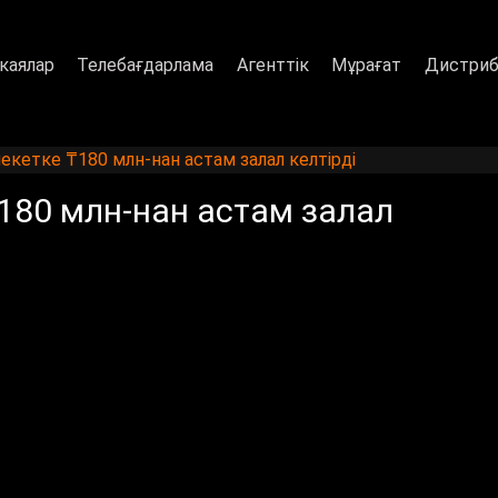
каялар
Телебағдарлама
Агенттік
Мұрағат
Дистриб
екетке ₸180 млн-нан астам залал келтірді
180 млн-нан астам залал