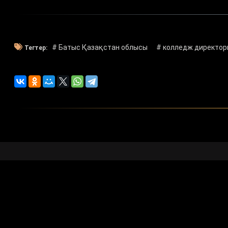
# Батыс Қазақстан облысы
# колледж директо
Тегтер:
Көркемдік 
БАҚ арналғ