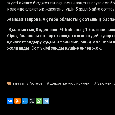
жүкті әйелге бюджеттің ақшасын заңсыз алуға сеп бо
көлемде алаяқтық жасағаны үшін 5 жыл 6 айға сотта
Жансая Таирова, Ақтөбе облыстық сотының баспа
-Қылмыстық Кодексінің 74-бабының 1-бөлігіне сәй
бірақ балалары он төрт жасқа толғанға дейін ұза
қанағаттандыру құқығы танылып, оның мөлшерін аза
жолданды. Сот үкімі заңды күшіне енген жоқ.
# Ақтөбе
# Декретке миллионмен
# Заң мен т
Тегтер: