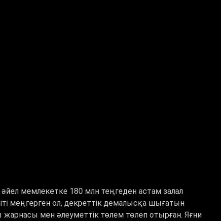
әйел мемлекетке 180 млн теңгеден астам залал
жіті меңгерген ол, декреттік демалысқа шығатын
қы жарнасы мен әлеуметтік төлем төлеп отырған. Яғни