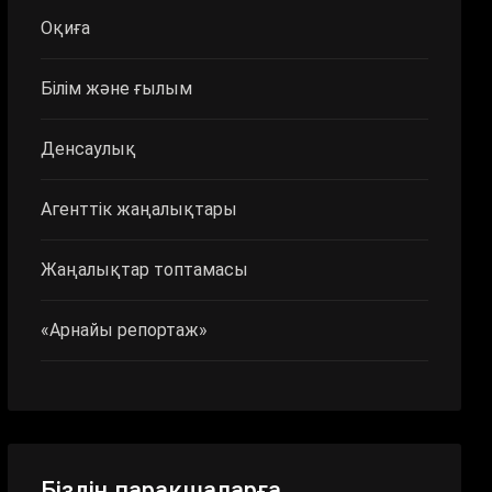
Оқиға
Білім және ғылым
Денсаулық
Агенттік жаңалықтары
Жаңалықтар топтамасы
«Арнайы репортаж»
Біздің парақшаларға