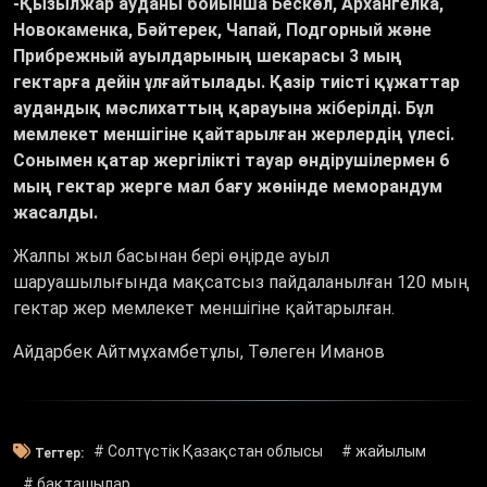
-Қызылжар ауданы бойынша Бескөл, Архангелка,
Новокаменка, Бәйтерек, Чапай, Подгорный және
Прибрежный ауылдарының шекарасы 3 мың
гектарға дейін ұлғайтылады. Қазір тиісті құжаттар
аудандық мәслихаттың қарауына жіберілді. Бұл
мемлекет меншігіне қайтарылған жерлердің үлесі.
Сонымен қатар жергілікті тауар өндірушілермен 6
мың гектар жерге мал бағу жөнінде меморандум
жасалды.
Жалпы жыл басынан бері өңірде ауыл
шаруашылығында мақсатсыз пайдаланылған 120 мың
гектар жер мемлекет меншігіне қайтарылған.
Айдарбек Айтмұхамбетұлы, Төлеген Иманов
# Солтүстік Қазақстан облысы
# жайылым
Тегтер:
# бақташылар