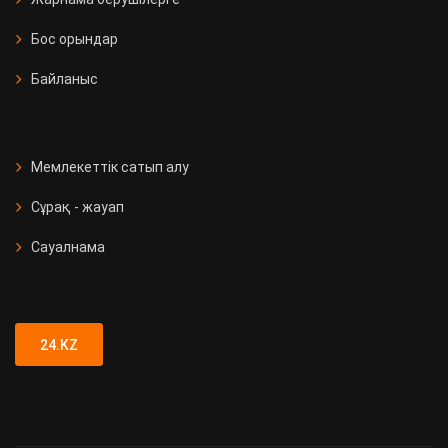
Бос орындар
Байланыс
Мемлекеттік сатып алу
Сұрақ - жауап
Сауалнама
24.KZ