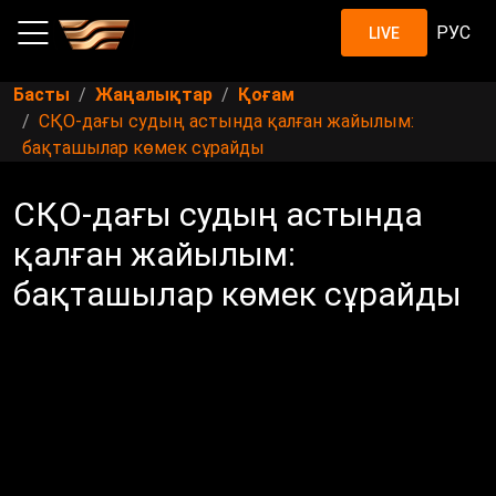
РУС
LIVE
Басты
Жаңалықтар
Қоғам
СҚО-дағы судың астында қалған жайылым:
бақташылар көмек сұрайды
СҚО-дағы судың астында
қалған жайылым:
бақташылар көмек сұрайды