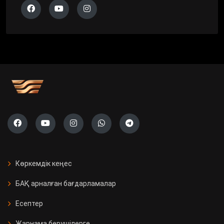
Көркемдік кеңес
БАҚ арналған бағдарламалар
Есептер
Жарнама берушілерге