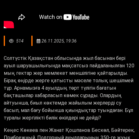
514
26.11.2025, 19:36
Солтүстік Қазақстан облысында жыл басынан бері
ауыл шаруашылығында мақсатсыз пайдаланылған 120
мың гектар жер мемлекет меншілігіне қайтарылды.
Бірақ өңірде жерге қатысты мәселе толық шешілмей
тұр. Арнамызға 4 ауылдың төрт түлігін бағатын
бақташылар хабарласып көмек сұрады. Олардың
айтуынша, биыл көктемде жайылым жерлерді су
басып, мал бағу бойынша қиындықтар туындаған. Бұл
туралы жергілікті билік өкілдері не дейді?
Кеңес Көкеев пен Жанат Қошпанов Бескөл, Бәйтерек,
Прибрежный, Подгорный ауылдарының 350-ге жуық