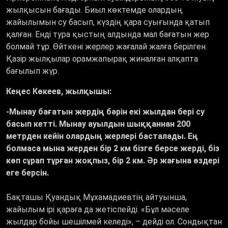
жылқысын бағады. Биыл көктемде олардың
жайылымын су басып, күздің қара суығында қатып
қалған. Енді тура қыстың алдында мал бағатын жер
болмай тұр. Өйткені жерлер жағалай жалға берілген.
Қазір жылқылар орамжапырақ жиналған алқапта
бағылып жүр.
Кеңес Көкеев, жылқышы:
-Мынау бағатын жердің бәрін екі жылдан бері су
басып кетті. Мынау ауылдын шыққаннан 200
метрден кейін олардың жерлері басталады. Ең
болмаса мына жерден бір 2 км бізге берсе жерді, біз
көп сұрап тұрған жоқпыз, бір 2 км. Әр жағына өздері
еге берсін.
Бақташы Қуандық Мұхамадиевтің айтуынша,
жайылым ірі қараға да жетіспейді. «Бұл мәселе
жылдар бойы шешілмей келеді»,
–
дейді ол. Сондықтан