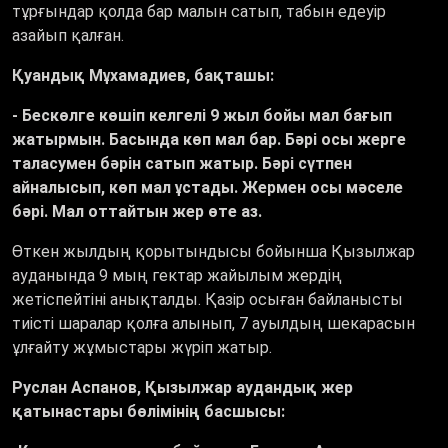
тұрғындар қолда бар малын сатып, табын едеуір
азайып қалған.
Қуандық Мұхамадиев, бақташы:
- Бескөлге көшіп келгелі 9 жыл бойы мал бағып
жатырмын. Басында көп мал бар. Бәрі осы жерге
таласумен бәрін сатып жатыр. Бәрі сүтпен
айналысып, көп мал ұстады. Жермен осы мәселе
бәрі. Мал оттайтын жер өте аз.
Өткен жылдың қорытындысы бойынша Қызылжар
ауданында 9 мың гектар жайылым жердің
жетіспейтіні анықталды. Қазір осыған байланысты
тиісті шаралар қолға алынып, 7 ауылдың шекарасын
ұлғайту жұмыстары жүріп жатыр.
Руслан Аспанов, Қызылжар аудандық жер
қатынастары бөлімінің басшысы: