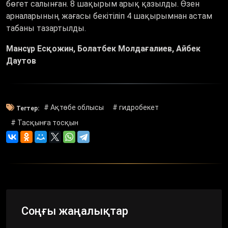
бөгет салынған. 8 шақырым арық қазылды. Өзен
арналарының жағасы бекітіліп 4 шақырымнан астам
табаны тазартылды.
Мансұр Есқожин, Болатбек Молдағалиев, Айбек
Даутов
# Ақтөбе облысы
# гидробекет
Тегтер:
# Тасқынға тосқын
Соңғы жаңалықтар