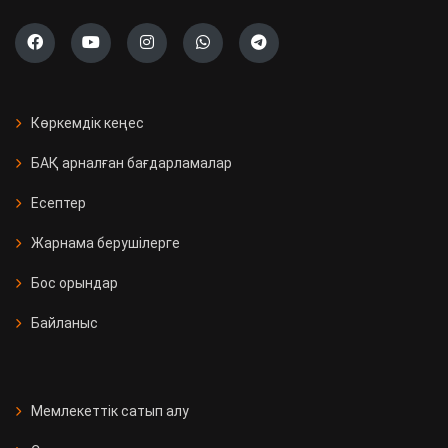
Көркемдік кеңес
БАҚ арналған бағдарламалар
Есептер
Жарнама берушілерге
Бос орындар
Байланыс
Мемлекеттік сатып алу