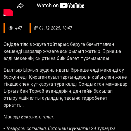
447
01.12.2025, 18:47
Өңірде тілсіз жауға тойтарыс беруге бағытталған
кешенді шаралар жүзеге асырылып жатыр. Бірнеше
елді мекеннің сыртына биік бөгет тұрғызылды.
Былтыр Ырғыз ауданындағы бірнеше елді мекенді су
басқан еді. Қираған ауыл тұрғындарын қайықпен және
тікұшақпен құтқаруға тура келді. Сондықтан мамандар
Ырғыз бен Торғай өзендерінің деңгейін бақылап
отыру үшін алты ауылдың тұсына гидробекет
орнатты.
Мансұр Есқожин, тілші:
- Темірден соғылып, бетоннан құйылған 24 тұрақты