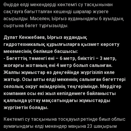
Өңірде елді мекендерді көктемгі су тасқынынан
сақтауға бағытталған кешенді шаралар жүзеге
асырылды. Мәселен, Ырғыз ауданындағы 6 ауылдың
сыртына бөгет тұрғызылды.
Дулат Кенжебаев, Ырғыз аудандық
гидротехникалық құрылғыларға қызмет көрсету
мекемесінің бөлімше басшысы:
- Бөгеттің төменгі ені – 6 метр, биіктігі – 3 метр,
жоғарғы жотаның ені 4 метр болып салынған.
Жалпы жұмыстар өз деңгейінде жүргізіліп келе
жатыр. Осы алты елді мекеннің салынған бөгеттері
селолық округ әкімдерінің теңгерімінде. Мердігер
компания осы екі жыл кепілдемеге байланысты
қалпында ұстау мақсатындағы жұмыстарды
жүргізетін болады.
Көктемгі су тасқынына тосқауыл ретінде биыл облыс
аумағындағы елді мекендер маңына 23 шақырым