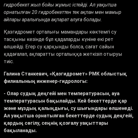
гидробекет жыл бойы жұмыс істейді. Ал уақытша
орнатылған 20 гидробекеттен тек ақпан мен мамыр
айлары аралығында ақпарат алуға болады.
Қазгидромет орталығы мамандары көктемгі су
тасқыны кезінде бұл қадаларды күніне екі рет
өлшейді. Егер су қарқынды болса, сағат сайын
қадағалап, ақпаратты орталыққа жеткізіп отыруы
тиіс.
Галина Станкевич, «Қазгидромет» РМК облыстық
филиалының инженер-гидрологы:
- Олар судың деңгейі мен температурасын, ауа
температурасын бақылайды. Кей бекеттерде қар
және мұздың қалыңдығы, су шығындары өлшенеді.
Ал уақытша орнатылған бекеттерде судың деңгейі,
қардың сөгілу, сеңнің қозғалу уақыттары
бақыланады.