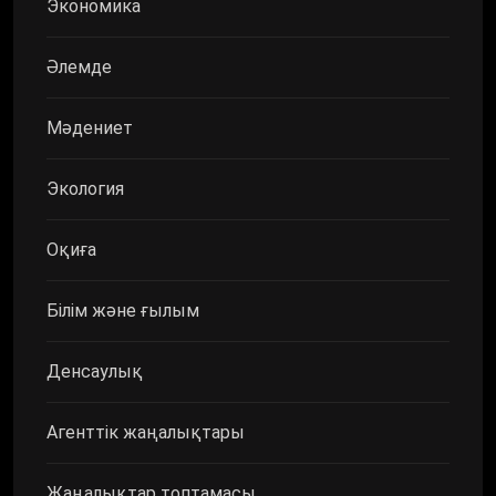
Экономика
Әлемде
Мәдениет
Экология
Оқиға
Білім және ғылым
Денсаулық
Агенттік жаңалықтары
Жаңалықтар топтамасы