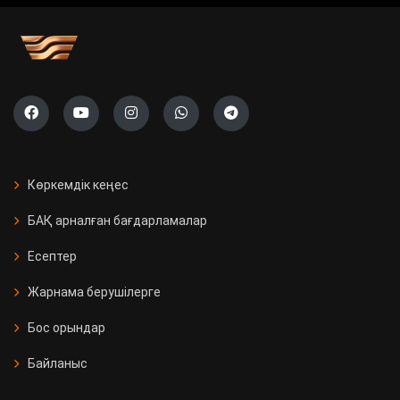
Көркемдік кеңес
БАҚ арналған бағдарламалар
Есептер
Жарнама берушілерге
Бос орындар
Байланыс