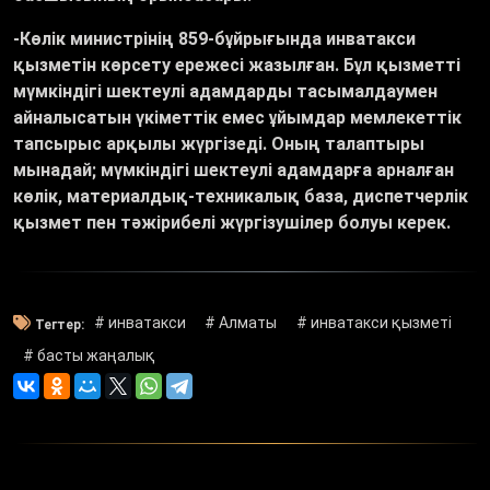
-Көлік министрінің 859-бұйрығында инватакси
қызметін көрсету ережесі жазылған. Бұл қызметті
мүмкіндігі шектеулі адамдарды тасымалдаумен
айналысатын үкіметтік емес ұйымдар мемлекеттік
тапсырыс арқылы жүргізеді. Оның талаптыры
мынадай; мүмкіндігі шектеулі адамдарға арналған
көлік, материалдық-техникалық база, диспетчерлік
қызмет пен тәжірибелі жүргізушілер болуы керек.
# инватакси
# Алматы
# инватакси қызметі
Тегтер:
# басты жаңалық