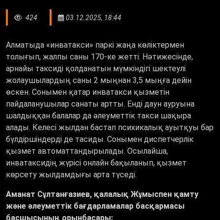
424
03.12.2025, 18:44
Алматыда
«
инватакси
»
паркі жаңа көліктермен
толығып, жалпы саны 170-ке жетті. Нәтижесінде,
арнайы таксиді қолданатын мүмкіндігі шектеулі
жолаушылардың саны 2 мыңнан 3,5 мыңға дейін
өскен. Сонымен қатар инватакси қызметін
пайдаланушылар санаты артты. Енді даун ауруына
шалдыққан балалар да әлеуметтік такси шақыра
алады. Келесі жылдан бастап психикалық ауытқуы бар
бүлдіршіндерді де тасиды. Сонымен диспетчерлік
қызмет автоматтандырылады. Осылайша,
инватаксидің жүрісі онлайн бақыланып, қызмет
көрсету жылдамдығы арта түседі.
Аманат Сұлтанғазиев, қалалық Жұмыспен қамту
және әлеуметтік бағдарламалар басқармасы
басшысының орынбасары: