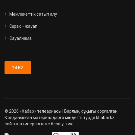
Мемлекеттік сатып алу
Сұрақ - жауап
Сауалнама
24.KZ
©
2026
«Хабар» телеарнасы | Барлық құқығы қорғалған.
Қолданылған материалдарға міндетті түрде khabar.kz
сайтына гиперсілтеме берілуі тиіс.