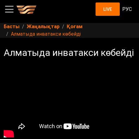
РУС
LIVE
Басты
Жаңалықтар
Қоғам
Алматыда инватакси көбейді
Алматыда инватакси көбейді