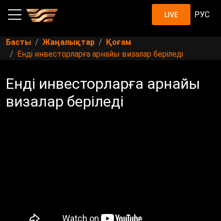
РУС
LIVE
Басты
Жаңалықтар
Қоғам
Енді инвесторларға арнайы визалар беріледі
Енді инвесторларға арнайы
визалар беріледі