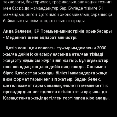
технологы, бактериолог, графикалық анимация технигі
мен басқа да мамандықтар бар. Бүгінде тізімге 51
мамандық енген. Дегенмен экономикалық сұранысқа
байланысты тізім жаңартылып отырады.
Аида Балаева, ҚР Премьер-министрінің орынбасары
- Мәдениет және ақпарат министрі:
- Қазір көші-қон саясаты тұжырымдамасын 2030
жылға дейін іске асыру аясында аталған тізімді
жаңарту жұмысы жүргізіліп жатыр. Бұл жұмыстар
осы жылдың соңына дейін аяқталады. Сонымен
бірге Қазақстан жоғары білікті мамандарға жаңа
виза форматтарын енгізіп жатыр. Бұдан бөлек,
шетел азаматтары салалық өкілетті мемлекеттік
органдардың негізделген өтініш хаты арқылы да
Қазақстанға жеңілдетілген тәртіпппен кіре алады.