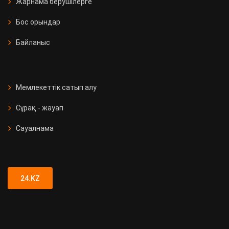
Жарнама берушілерге
Бос орындар
Байланыс
Мемлекеттік сатып алу
Сұрақ - жауап
Сауалнама
24.KZ