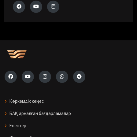
Көркемдік кеңес
БАҚ арналған бағдарламалар
Есептер