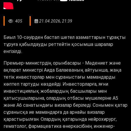
405
21.04.2026, 21:39
Биыл 10-сәуірден бастап шетел азаматтарын тұрақты
тұруға қабылдауды реттейтін қосымша шаралар
енгізілді.
Премьер-министрдің орынбасары - Мәдениет және
ақпарат министрі Аида Балаеваның айтуынша, жаңа
тетік инвесторлар мен сұраныстағы мамандарды
көптеп тартуды көздейді. Инвесторларға, яғни
инвестициялық жобалардың басшылары мен
қатысушыларына, олардың отбасы мүшелеріне А5
және А6 санатындағы визалар беріледі. Сонымен қатар
сұранысқа ие мамандарға да арнайы визалар
қарастырылған. Олардың қатарында нейрохирург,
гематолог, фармацевтика өнеркәсібінің инженер-