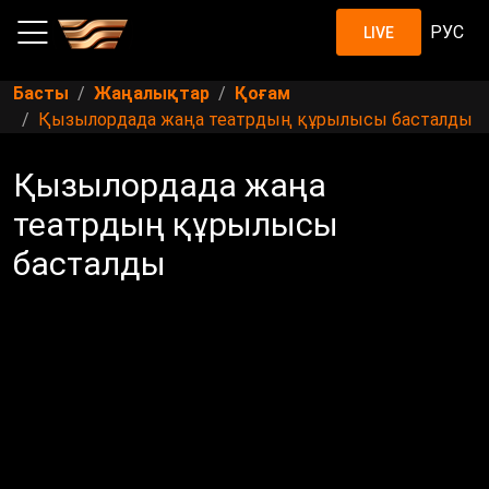
РУС
LIVE
Басты
Жаңалықтар
Қоғам
Қызылордада жаңа театрдың құрылысы басталды
Қызылордада жаңа
театрдың құрылысы
басталды