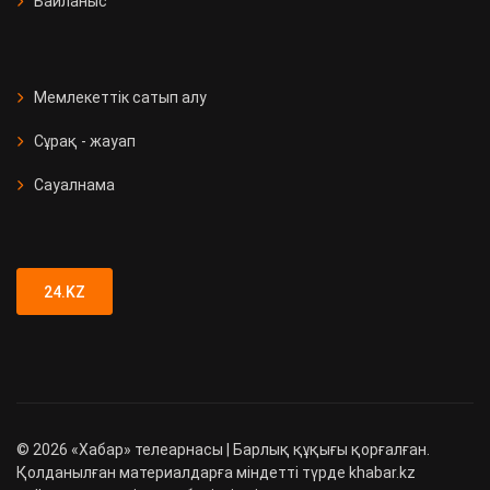
Байланыс
Мемлекеттік сатып алу
Сұрақ - жауап
Сауалнама
24.KZ
©
2026
«Хабар» телеарнасы | Барлық құқығы қорғалған.
Қолданылған материалдарға міндетті түрде khabar.kz