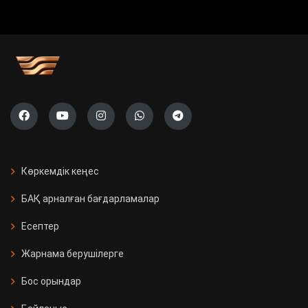
Көркемдік кеңес
БАҚ арналған бағдарламалар
Есептер
Жарнама берушілерге
Бос орындар