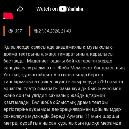
397
21.04.2026, 21:43
Қызылорда қаласында академиялық музыкалық-
драма театрының жаңа ғимаратының құрылысы
басталды. Мәдениет ошағы бой көтеретін жерде
капсула салу рәсімі өтті. Жоба Мемлекет басшысының
Ұлттық құрылтайдың V отырысында берген
тапсырмасына сәйкес жүзеге асырылуда. 510 орынға
арналған театр ғимараты заманауи дыбыс жүйесімен
және соңғы үлгідегі сахналық жабдықтармен
қамтылады. Бұл жоба облыстық драма театры
әртістеріне ауқымды декорациялармен қойылымдар
сахналауға мүмкіндік береді. Аумағы 11 мың шаршы
метрді құрайтын нысан құрылысын қысқа мерзімде