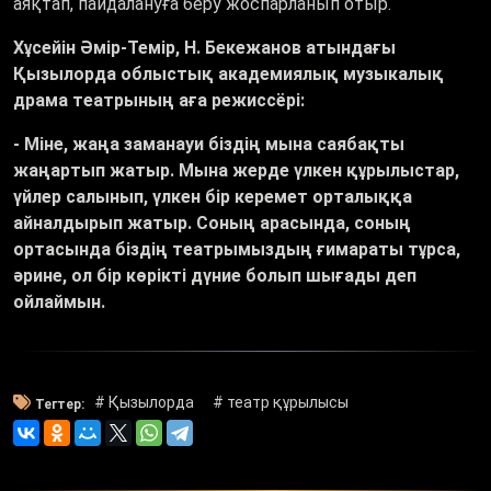
аяқтап, пайдалануға беру жоспарланып отыр.
Хұсейін Әмір-Темір,
Н. Бекежанов атындағы
Қызылорда облыстық академиялық музыкалық
драма театрының аға режиссёрі:
- Міне, жаңа заманауи біздің мына саябақты
жаңартып жатыр. Мына жерде үлкен құрылыстар,
үйлер салынып, үлкен бір керемет орталыққа
айналдырып жатыр. Соның арасында, соның
ортасында біздің театрымыздың ғимараты тұрса,
әрине, ол бір көрікті дүние болып шығады деп
ойлаймын.
# Қызылорда
# театр құрылысы
Тегтер: