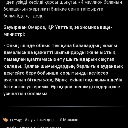
- деп үзілді-кесілді қарсы шықты. «4 миллион баланың
болашағын жергілікті билікке сеніп тапсыруға
болмайды», - деді.
Бауыржан Омаров, ҚР Ұлттық экономика вице-
министрі:
-
Оның ішінде облыс тек қана балалардың жазғы
демалысына қажетті шығындарды және ыстық
тамақпен қамтамасыз ету шығындарын сақтап
қалады. Қалған шығындардың барлығын аудандық
деңгейге беру бойынша қорытынды келіссөз
аяқталып біткен жоқ. Бірақ екінші оқылымға дейін
біз енгізіп үлгереміз. Әрі қарай шешімді өздеріңізге
ұсынатын боламыз.
# ауыл әкімдері
# Мәжіліс
Тегтер: