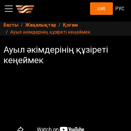
РУС
LIVE
Басты
Жаңалықтар
Қоғам
Ауыл әкімдерінің құзіреті кеңеймек
Ауыл әкімдерінің құзіреті
кеңеймек