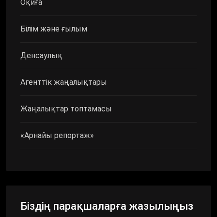
Оқиға
Білім және ғылым
Денсаулық
Агенттік жаңалықтары
Жаңалықтар топтамасы
«Арнайы репортаж»
Біздің парақшаларға жазылыңыз