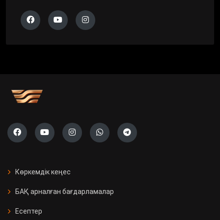
Көркемдік кеңес
БАҚ арналған бағдарламалар
Есептер