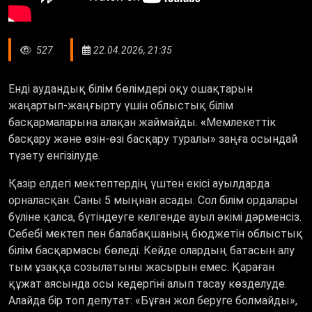
527
22.04.2026, 21:35
Енді аудандық білім бөлімдері оқу ошақтарын
жаңартып-жаңғырту үшін облыстық білім
басқармаларына алақан жаймайды.
«
Мемлекеттік
басқару және өзін-өзі басқару туралы» заңға осындай
түзету енгізілуде.
Қазір елдегі мектептердің үштен екісі ауылдарда
орналасқан. Саны 5 мыңнан асады. Сол білім ордалары
бүліне қалса, бүтіндеуге келгенде ауыл әкімі дәрменсіз.
Себебі мектеп пен балабақшаның бюджетін облыстық
білім басқармасы бөледі. Кейде олардың батасын алу
тым ұзаққа созылатыны жасырын емес. Қараған
құжат аясында осы кедергіні алып тасау көзделуде.
Алайда бір топ депутат: «Бұған жол беруге болмайды»,