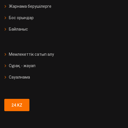
Жарнама берушілерге
Бос орындар
Байланыс
Мемлекеттік сатып алу
Сұрақ - жауап
Сауалнама
24.KZ