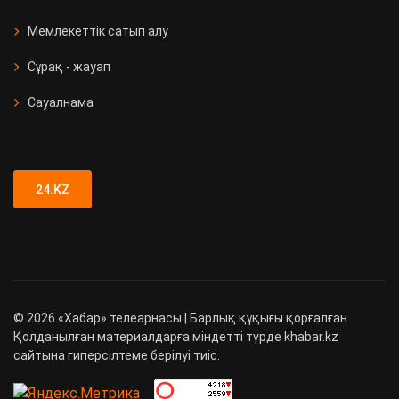
Мемлекеттік сатып алу
Сұрақ - жауап
Сауалнама
24.KZ
©
2026
«Хабар» телеарнасы | Барлық құқығы қорғалған.
Қолданылған материалдарға міндетті түрде khabar.kz
сайтына гиперсілтеме берілуі тиіс.