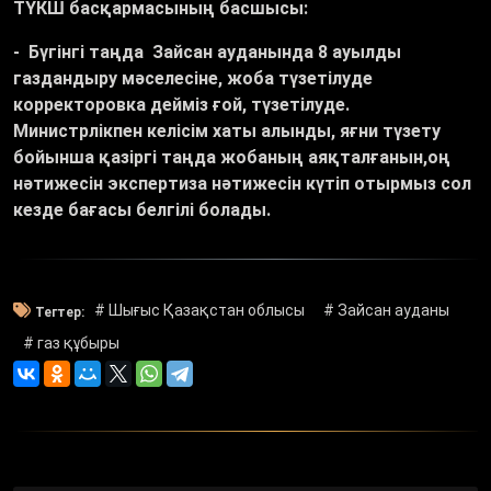
ТҮКШ басқармасының басшысы:
- Бүгінгі таңда Зайсан ауданында 8 ауылды
газдандыру мәселесіне, жоба түзетілуде
корректоровка дейміз ғой, түзетілуде.
Министрлікпен келісім хаты алынды, яғни түзету
бойынша қазіргі таңда жобаның аяқталғанын,оң
нәтижесін экспертиза нәтижесін күтіп отырмыз сол
кезде бағасы белгілі болады.
# Шығыс Қазақстан облысы
# Зайсан ауданы
Тегтер:
# газ құбыры