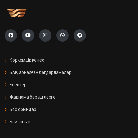
Көркемдік кеңес
БАҚ арналған бағдарламалар
Есептер
Жарнама берушілерге
Бос орындар
Байланыс