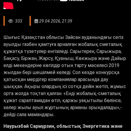
333
29.04.2026, 21:39
Шығыс Қазақстан облысы Зайсан ауданындағы сегіз
ауылды газбен қамтуға арналған жобалық сметалық
құжатқа түзетулер енгізіледі. Сарытерек, Сарыжыра,
Бақасу, Біржан, Жарсу, Қуаныш, Көкжыра және Дайыр
елді мекендеріне көгілдір отын тарту мәселесі 2019
жылдан бері шешілмей келеді. Сол кезде конкурсқа
қатысқан мердігер компаниялар арасында дау
шыққан. Ақыры олардың ісі сотқа дейін жетіп, жұмыс
орта жолда тоқтап қалған. «Енді жобалық-сметалық
құжат сараптамадан өтіп, қаржы уақытылы бөлінсе,
келер жылы ауыл жұртының арманы орындалады»,-
дейді сала мамандары.
Наурызбай Сармұрзин, облыстық Энергетика және