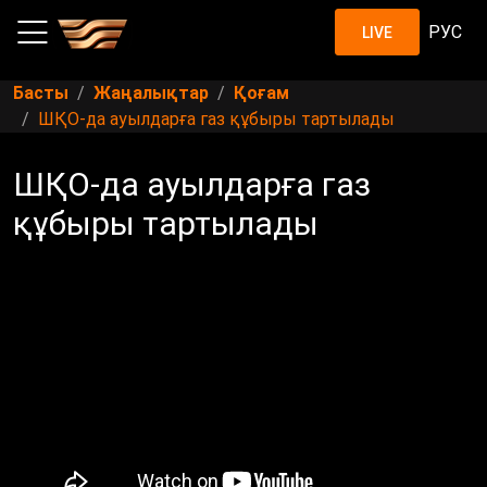
РУС
LIVE
Басты
Жаңалықтар
Қоғам
ШҚО-да ауылдарға газ құбыры тартылады
ШҚО-да ауылдарға газ
құбыры тартылады