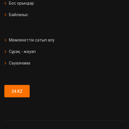
Бос орындар
Байланыс
Мемлекеттік сатып алу
Сұрақ - жауап
Сауалнама
24.KZ