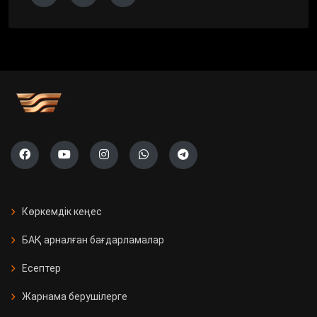
Көркемдік кеңес
БАҚ арналған бағдарламалар
Есептер
Жарнама берушілерге