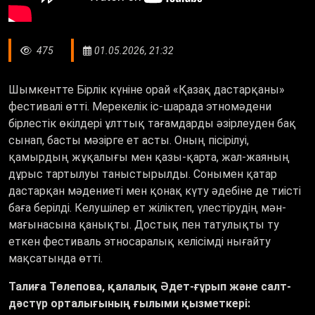
475
01.05.2026, 21:32
Шымкентте Бірлік күніне орай
«Қ
азақ дастарқаны
»
фестивалі өтті. Мерекелік іс-шарада этномәдени
бірлестік өкілдері ұлттық тағамдарды әзірлеуден бақ
сынап, басты мәзірге ет асты. Оның пісірілуі,
қамырдың жұқалығы мен қазы-қарта, жал-жаяның
дұрыс тартылуы таныстырылды. Сонымен қатар
дастарқан мәдениеті мен қонақ күту әдебіне де тиісті
баға берілді. Келушілер ет жіліктеп, үлестірудің мән-
мағынасына қанықты. Достық пен татулықты ту
еткен фестиваль этносаралық келісімді нығайту
мақсатында өтті.
Талиға Төлепова, қалалық Әдет-ғұрып және салт-
дәстүр орталығының ғылыми қызметкері: