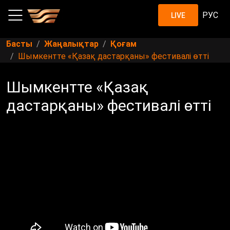
РУС
LIVE
Басты
Жаңалықтар
Қоғам
Шымкентте «Қазақ дастарқаны» фестивалі өтті
Шымкентте «Қазақ
дастарқаны» фестивалі өтті