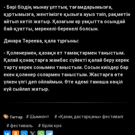
- Бәрі біздің мынау ұлттық тағамдарымызға,
құртымызға, жентімізге қызыға ауыз тиіп, рақметін
айтып кетіп жатыр. Қазағым әр уақытта осындай
бай-қуатты, мерекелі-берекелі болсын.
Динара Төреева, қала тұрғыны:
- Қолөнермен, қазақи ет тамақтармен таныстым.
Қалай қонақтарға жамбас сүйекті қалай беру керек
тарту керек сонымен таныстым. Сосын киіздер бар
екен қолөнер солармен таныстым. Жастарға өте
үлкен үлгі деп ойлаймын. Өте әдемі тамаша көңіл
күй сыйлап жатыр.
# Шымкент
# «Қазақ дастарқаны» фестивалі
Тегтер:
# фестиваль
# бірлік күні