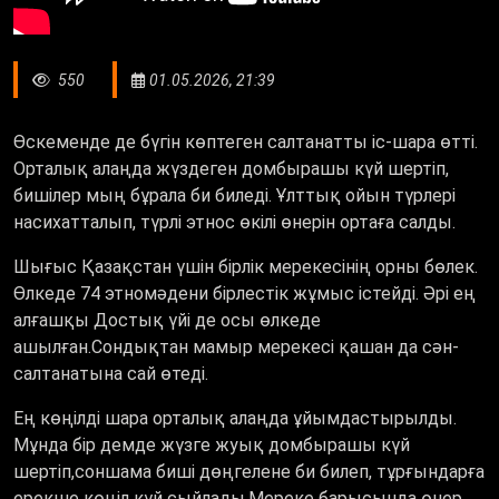
550
01.05.2026, 21:39
Өскеменде де бүгін көптеген салтанатты іс-шара өтті.
Орталық алаңда жүздеген домбырашы күй шертіп,
бишілер мың бұрала би биледі. Ұлттық ойын түрлері
насихатталып, түрлі этнос өкілі өнерін ортаға салды.
Шығыс Қазақстан үшін бірлік мерекесінің орны бөлек.
Өлкеде 74 этномәдени бірлестік жұмыс істейді. Әрі ең
алғашқы Достық үйі де осы өлкеде
ашылған.Сондықтан мамыр мерекесі қашан да сән-
салтанатына сай өтеді.
Ең көңілді шара орталық алаңда ұйымдастырылды.
Мұнда бір демде жүзге жуық домбырашы күй
шертіп,соншама биші дөңгелене би билеп, тұрғындарға
ерекше көңіл күй сыйлады.Мереке барысында өнер