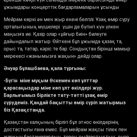
ұжымдары концерттік бағдарламаларын ұсынды
Мейрам көркі ән мен жыр екені белгілі. Ұзақ өмір сүру
орталығының мүшелері үшін де бүгінгі күн үлкен
маңызға ие. Қазір олар «ұйғыр биін» билеуге
дайындалып жатыр. Өйткені бұл ұжымда қазақ та,
орыс та, татар, кәріс те бар. Сондықтан бірінші мамыр
мерекесі «жанымызға жақын» дейді олар.
Әнуар Бұлашбаева, қала тұрғыны:
-Бүгін міне мұқым Өскемен көп ұлттар
қарасаңыздар міне көп ұлт өкілдері жүр.
Барлығымыз бірлікте тату-тәтті ұзақ өмір
сүрудеміз. Қандай бақытты өмір сүріп жатырмыз
біз Қазақстанда.
Қазақстан халқының бірлігі бұл этнос өкілдерінің
достастығы ғана емес. Бұл мейрам жақсы тілек пен
жарқын бастамалардың, терең сыйластықтың, өнер