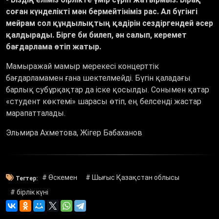
соған күнделікті мән бермейтініміз рас. Ал бүгінгі
мейрам сол құндылықтың қадірін сездіргендей әсер
қалдырады. Бірге би билеп, ән салып, керемет
бағдарлама өтіп жатыр.
Мамыражай мамыр мерекесі концерттік
бағдарламамен ғана шектелмейді. Бүгін қаладағы
барлық субұрқақтар да іске қосылды. Сонымен қатар
«студент көктемі» шарасы өтіп, ең белсенді жастар
марапатталады.
Эльмира Ахметова, Жігер Бабаханов
# Өскемен
# Шығыс Қазақстан облысы
Тегтер:
# бірлік күні