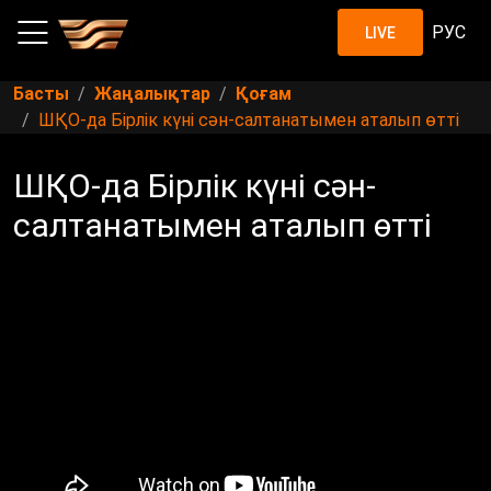
РУС
LIVE
Басты
Жаңалықтар
Қоғам
ШҚО-да Бірлік күні сән-салтанатымен аталып өтті
ШҚО-да Бірлік күні сән-
салтанатымен аталып өтті