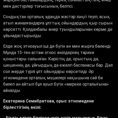
мен дәстүрлер тоғысының белгісі.
Сондықтан орталық адаңда жастар ләңгі теуіп, асық
атып жиналғандарға ұлттық ойындардың қыр сырын
көрсетті. Қолданбалы өнер туындыларынан көрме де
ұйымдастырылды.
Елде жоқ этноауыл іші де бүгін ән мен жырға бөленді.
Мұнда 15-тен астам этнос өкілдерінің тарихи
қоныстары салынған. Кәрістің де, орыстың да,
шешеннің де, ұйғырдың да ежелгі баспанасы бар. Дәл
сол жерде түрлі ұлт ойындары көрсетілді. Әр
этномәдени орталық мүшелері нақышына сай би
билеп ән айтып бұл ауыл бүгін «мереке орталығына»
айналды
Екатерина Семибратова, орыс этномәдени
бірлестігінің өкілі:
- Біздің еліміз бірлікте үмір сүріп жатырмыз. Бірақ