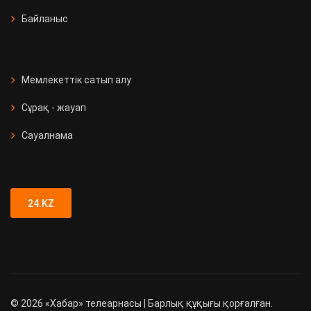
Байланыс
Мемлекеттік сатып алу
Сұрақ - жауап
Сауалнама
24.KZ
©
2026
«Хабар» телеарнасы | Барлық құқығы қорғалған.