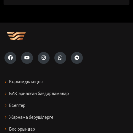
Көркемдік кеңес
БАҚ арналған бағдарламалар
Есептер
Жарнама берушілерге
Бос орындар