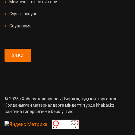
Мемлекеттік сатып алу
Сұрақ - жауап
Сауалнама
24.KZ
©
2026
«Хабар» телеарнасы | Барлық құқығы қорғалған.
Қолданылған материалдарға міндетті түрде khabar.kz
сайтына гиперсілтеме берілуі тиіс.