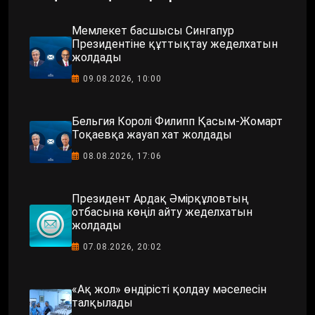
Мемлекет басшысы Сингапур
Президентіне құттықтау жеделхатын
жолдады
09.08.2026, 10:00
Бельгия Королі Филипп Қасым-Жомарт
Тоқаевқа жауап хат жолдады
08.08.2026, 17:06
Президент Ардақ Әмірқұловтың
отбасына көңіл айту жеделхатын
жолдады
07.08.2026, 20:02
«Ақ жол» өндірісті қолдау мәселесін
талқылады