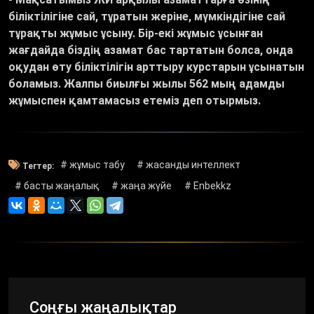
біліктілігіне сай, тұратын жеріне, мүмкіндігіне сай
тұрақты жұмыс ұсыну. Бір-екі жұмыс ұсынған
жағдайда біздің азамат бас тартатын болса, онда
оқудан өту біліктілігін арттыру курстарын ұсынатын
боламыз. Жалпы биылғы жылы 562 мың адамды
жұмыспен қамтамасыз етеміз деп отырмыз.
# жұмыс табу
# жасанды интеллект
Тегтер:
# басты жаңалық
# жаңа жүйе
# Enbekkz
Соңғы жаңалықтар