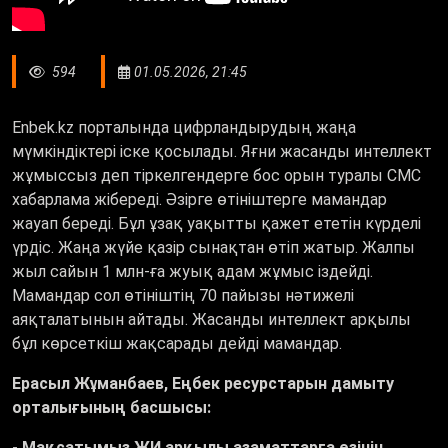
594
01.05.2026, 21:45
Enbek.kz порталында цифрландырудың жаңа
мүмкіндіктері іске қосылады. Яғни жасанды интеллект
жұмыссыз деп тіркелгендерге бос орын туралы СМС
хабарлама жібереді. Әзірге өтініштерге мамандар
жауап береді. Бұл ұзақ уақытты қажет ететін күрделі
үрдіс. Жаңа жүйе қазір сынақтан өтіп жатыр. Жалпы
жыл сайын 1 млн-ға жуық адам жұмыс іздейді.
Мамандар сол өтініштің 70 пайызы нәтижелі
аяқталатынын айтады. Жасанды интеллект арқылы
бұл көрсеткіш жақсарады дейді мамандар.
Ерасыл Жұманбаев, Еңбек ресурстарын дамыту
орталығының басшысы:
- Мақсатымыз ЖИ арқылы азаматтарға өзінің