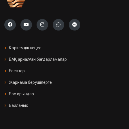
Көркемдік кеңес
БАҚ арналған бағдарламалар
Есептер
Жарнама берушілерге
Бос орындар
Байланыс