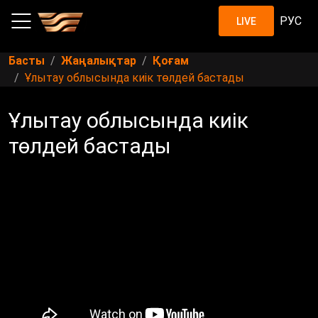
РУС
LIVE
Басты
Жаңалықтар
Қоғам
Ұлытау облысында киік төлдей бастады
Ұлытау облысында киік
төлдей бастады