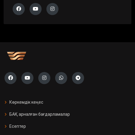
Көркемдік кеңес
БАҚ арналған бағдарламалар
Есептер