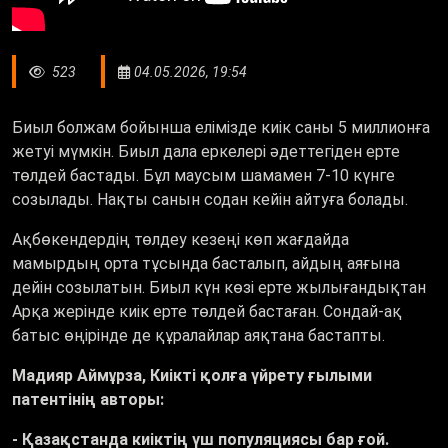
523
04.05.2026, 19:54
Биыл болжам бойынша елімізде киік саны 5 миллионға
жетуі мүмкін. Биыл дала еркелері әдеттегіден ерте
төлдей бастады. Бұл маусым шамамен 7-10 күнге
созылады. Нақты санын содан кейін айтуға болады.
Ақбөкендердің төлдеу кезеңі көп жағдайда
мамырдың орта тұсында басталып, айдың аяғына
дейін созылатын. Биыл күн көзі ерте жылығандықтан
Арқа жерінде киік ерте төлдей бастаған. Сондай-ақ
батыс өңірінде де құралайлар аяқтана бастапты.
Мадияр Аймұрза, Киікті қолға үйрету ғылыми
патентінің авторы:
- Қазақстанда киіктің үш популяциясы бар ғой.