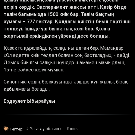
өсіріп көрдік. Эксперимент жақсы өтті. Қазір бізде
тәлім бағымызда 1500 киік бар. Тәлім бақтың
аумағы – 777 гектар. Қолдағы киіктің биыл төртінші
төлдеуі. Ішінде үш бұлақтың көзі бар. Қолға
жартылай еркіндікпен үйренді десе болады.
Қазақта құралайдың салқыны деген бар. Мамандар:
«Ол әдетте киік төлдеп болған соң басталады», - дейді.
Демек биылғы салқын күндер шамамен мамырдың
15-не сәйкес келуі мүмкін.
Синоптиктердің болжауынша, әзірше күн жылы, бірақ
құбылмалы болады.
Ердәулет Ыбырайұлы
# Ұлытау облысы
# киік
Тегтер: