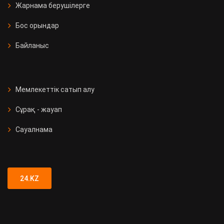
Жарнама берушілерге
Бос орындар
Байланыс
Мемлекеттік сатып алу
Сұрақ - жауап
Сауалнама
24.KZ