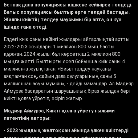
Бетпақдала популяциясы кішкене кейінірек төлдеді.
Батыс популяциясы былтыр ерте төлдей бастады.
Жалпы киіктің төлдеу маусымы бір апта, он күн
ішінде ғана өтеді.
Елдегі киік саны кейінгі жылдары айтарлықтай артты.
2022-2023 жылдары 1 миллион 800 мың басты
құраған. 2024 жылы бұл көрсеткіш 2 миллион 800
мыңға жетті. Былтырғы есеп бойынша киік саны 4
миллионға жуықтаған. «Биыл төлдеу науқаны
аяқталған соң, сайын дала сұлуларының саны 5
миллионнан асуы мүмкін», - дейді мамандар. Ал Мадияр
Аймұрза басқаратын шаруашылық біраз жылдан бері
киікті қолға үйретіп, өсіріп жатыр.
Мадияр Аймұрза, Киікті қолға үйрету ғылыми
патентінің авторы:
- 2023 жылдың желтоқсан айында үлкен киіктерді
қамау әдісімен қолға үйренген киіктерге қосып