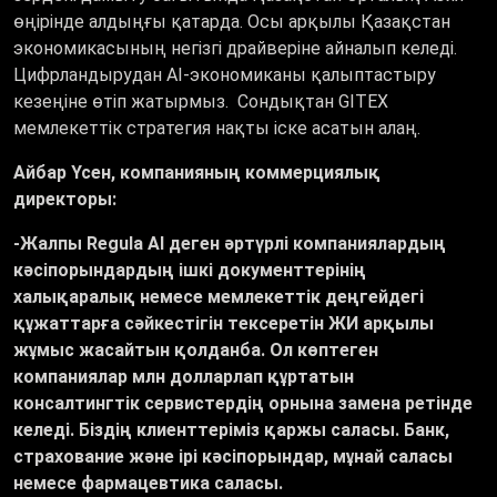
өңірінде алдыңғы қатарда. Осы арқылы Қазақстан
экономикасының негізгі драйверіне айналып келеді.
Цифрландырудан AI-экономиканы қалыптастыру
кезеңіне өтіп жатырмыз. Сондықтан GITEX
мемлекеттік стратегия нақты іске асатын алаң.
Айбар Үсен, компанияның коммерциялық
директоры:
-Жалпы Regula AI деген әртүрлі компаниялардың
кәсіпорындардың ішкі документтерінің
халықаралық немесе мемлекеттік деңгейдегі
құжаттарға сәйкестігін тексеретін ЖИ арқылы
жұмыс жасайтын қолданба. Ол көптеген
компаниялар млн долларлап құртатын
консалтингтік сервистердің орнына замена ретінде
келеді. Біздің клиенттеріміз қаржы саласы. Банк,
страхование және ірі кәсіпорындар, мұнай саласы
немесе фармацевтика саласы.