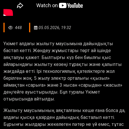
448
05.05.2026, 19:32
Үкімет алдағы жылыту маусымына дайындықты
бастап кетті. Жөндеу жұмыстары төрт ай ішінде
аяқталуы қажет. Былтырғы күз бен биылғы қыс
айларындағы жылыту кезеңі тұрақты және қалыпты
жағдайда өтті. Ірі технологиялық қателіктерге жол
берілген жоқ. 5 жылу электр орталығы «қызыл»
аймақтан «сарыға» және 3 нысан «сарыдан» «жасыл»
деңгейге ауыстырылды. Бұл туралы Үкімет
отырысында айтылды.
Жылыту маусымының аяқталғаны кеше ғана болса да,
алдағы қысқа қазірден дайындық басталып кетті.
Бұрынғы жылдары жекелеген пәтер не үй емес, тұтас