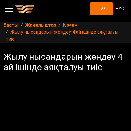
РУС
LIVE
Басты
Жаңалықтар
Қоғам
Жылу нысандарын жөндеу 4 ай ішінде аяқталуы
тиіс
Жылу нысандарын жөндеу 4
ай ішінде аяқталуы тиіс