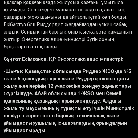
қалалар қақаған аязда жылусыз қалғаны ұмытыла
қоймады. Сол кездегі машақат өз алдына, апаттың
салдарын жою шығыны да айтарлықтай көп болды.
Екібастұз бен Риддердегі жағдайлардан үлкен сабақ
алдық. Сондықтан барлық өңір қысқа ерте қамданып
жатыр. Энергетика вице-министрі бүгін соның
бірқатарына тоқталды.
Сұңғат Есімханов, ҚР Энергетика вице-министрі:
-Шығыс Қазақстан облысында Риддер ЖЭО-да №5
және 6 қазандықтарға және Риддер қаласындағы
жылу желілерінің 12 учаскесіне жөндеу жұмыстары
жүргізілуде. Абай облысында 1-ЖЭО мен Семей
қаласының қазандықтарын жөндеуде. Алдағы
жылыту маусымының тұрақты өтуі үшін Министрлік
слайдта көрсетілген барлық техникалық және
ұйымдастырушылық іс-шаралардың орындалуын
ұйымдастырады.