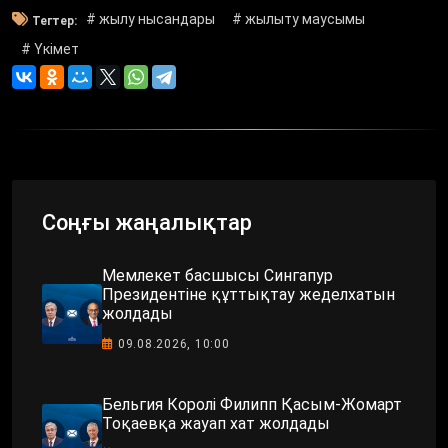
# жылу нысандары
# жылыту маусымы
Тегтер:
# Үкімет
Соңғы жаңалықтар
Мемлекет басшысы Сингапур
Президентіне құттықтау жеделхатын
жолдады
09.08.2026, 10:00
Бельгия Королі Филипп Қасым-Жомарт
Тоқаевқа жауап хат жолдады