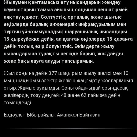
Жылумен қамтамасыз ету нысандарын жөндеу
жұмыстарын тамыз айының соңынан кешіктірмей
аяқтау қажет. Солтүстік, орталық және шығыс
өңірлерде барлық инженерлік инфрақұрылым мен
тұрғын үй-коммуналдық шаруашылық нысандары
15 қыркүйекке дейін, ал қалған өңірлерде 15 қазанға
дейін толық әзір болуы тиіс. Әкімдерге жылу
нысандарына тұрақты негізде барып, жағдайды
жеке бақылауға алуды тапсырамын.
Жыл соңына дейін 377 шақырым жылу желісі мен 10
мың шақырым электр желісін жаңғырту жоспарланып
отыр. Жұмыс ауқымды. Соны ойдағыдай орындасақ
желілердің тозу деңгейі 48 және 62 пайызға дейін
төмендейді.
Ердәулет Ыбырайұлы, Аманжол Байғазин