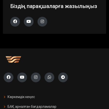
Біздің парақшаларға жазылыңыз
Көркемдік кеңес
БАҚ арналған бағдарламалар