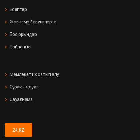
Есептер
Жарнама берушілерге
Бос орындар
Байланыс
Мемлекеттік сатып алу
Сұрақ - жауап
Сауалнама
24.KZ