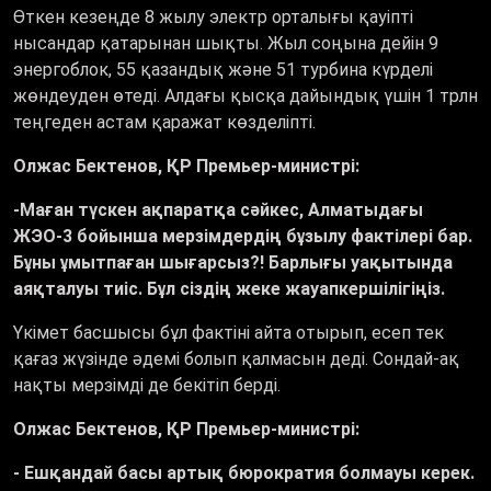
Өткен кезеңде 8 жылу электр орталығы қауіпті
нысандар қатарынан шықты. Жыл соңына дейін 9
энергоблок, 55 қазандық және 51 турбина күрделі
жөндеуден өтеді. Алдағы қысқа дайындық үшін 1 трлн
теңгеден астам қаражат көзделіпті.
Олжас Бектенов, ҚР Премьер-министрі:
-Маған түскен ақпаратқа сәйкес, Алматыдағы
ЖЭО-3 бойынша мерзімдердің бұзылу фактілері бар.
Бұны ұмытпаған шығарсыз?! Барлығы уақытында
аяқталуы тиіс. Бұл сіздің жеке жауапкершілігіңіз.
Үкімет басшысы бұл фактіні айта отырып, есеп тек
қағаз жүзінде әдемі болып қалмасын деді. Сондай-ақ
нақты мерзімді де бекітіп берді.
Олжас Бектенов, ҚР Премьер-министрі:
- Ешқандай басы артық бюрократия болмауы керек.