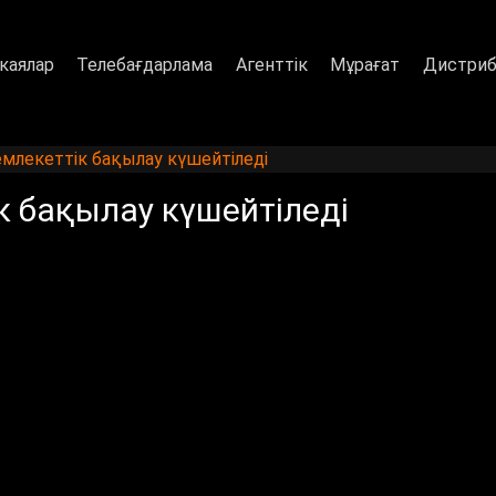
каялар
Телебағдарлама
Агенттік
Мұрағат
Дистриб
млекеттік бақылау күшейтіледі
к бақылау күшейтіледі