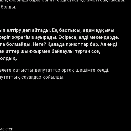
 болды.
ып өлтіру деп айтады. Ең бастысы, адам құқығы
өріп жүрегіміз ауырады. Әсіресе, елді мекендерде.
а болмайды. Неге? Қалада приюттар бар. Ал енді
ан иттер шынжырмен байлаулы тұрған соң
болдық.
леге қатысты депутаттар ортақ шешімге келді.
епутаттық сауалдар қойылды.
мектеп