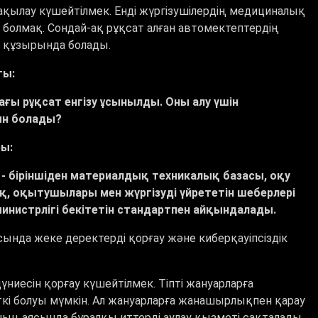
ақылау күшейтілмек. Енді жүргізушілердің медициналық
і болмақ. Сондай-ақ рұқсат алған автомектептердің
ің құзырында болады.
ты:
ағы рұқсат енгізу ұсынылды. Оны алу үшін
ын болады?
ры:
 - біріншіден материалдық техникалық базасы, оқу
ақ, оқытушылары мен жүргізуді үйрететін шеберлері
 министрлігі бекітетін стандартпен айқындалады.
сында жеке деректерді қорғау және киберқауіпсіздік
иесін қорғау күшейтілмек. Тіпті жануарларға
ткі болуы мүмкін. Ал жануарларға жанашырлықпен қарау
ның аясында бұралқы иттерді аулау қызметі сақталады.