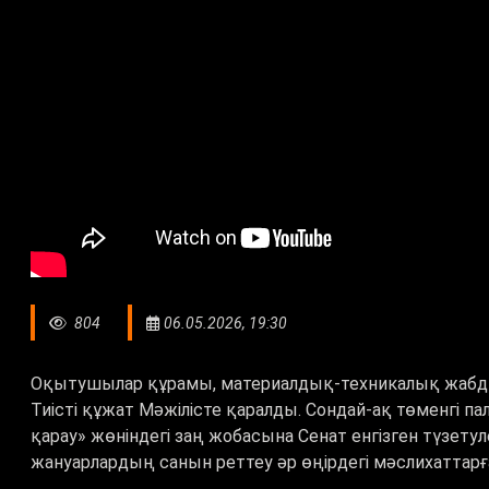
804
06.05.2026, 19:30
Оқытушылар құрамы, материалдық-техникалық жабдық
Тиісті құжат Мәжілісте қаралды. Сондай-ақ төменгі 
қарау» жөніндегі заң жобасына Сенат енгізген түзету
жануарлардың санын реттеу әр өңірдегі мәслихаттарға