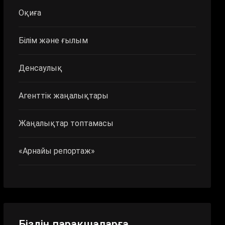
Оқиға
Білім және ғылым
Денсаулық
Агенттік жаңалықтары
Жаңалықтар топтамасы
«Арнайы репортаж»
Біздің парақшаларға