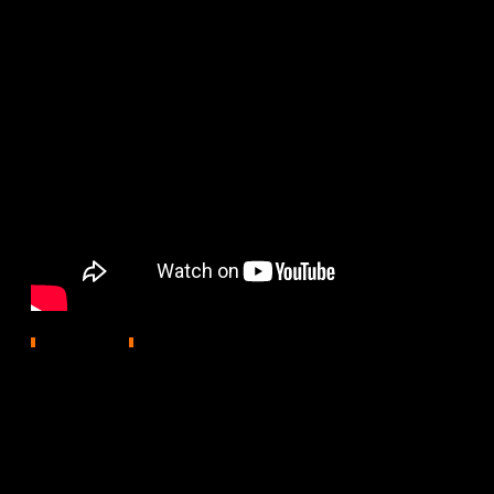
572
05.05.2026, 19:36
Отан қорғаушы күні қарсаңында «Шекарашы балақай» 
тақырыптағы дебюттік анимациялық жоба. Туындыны Ұ
Balapan телеарнасы бірлесе жасаған. Жоба жас ұрпақ