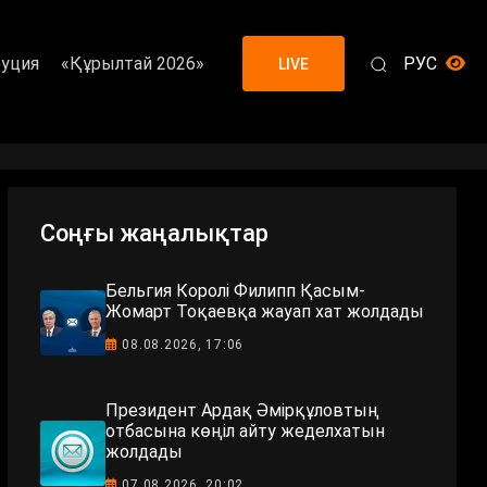
уция
«Құрылтай 2026»
РУС
LIVE
Соңғы жаңалықтар
Бельгия Королі Филипп Қасым-
Жомарт Тоқаевқа жауап хат жолдады
08.08.2026, 17:06
Президент Ардақ Әмірқұловтың
отбасына көңіл айту жеделхатын
жолдады
07.08.2026, 20:02