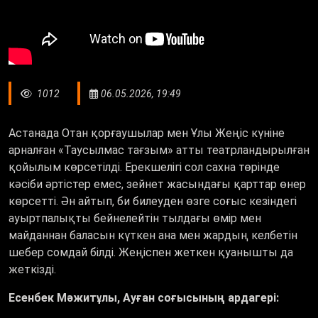
1012
06.05.2026, 19:49
Астанада Отан қорғаушылар мен Ұлы Жеңіс күніне
арналған «Таусылмас тағзым» атты театрландырылған
қойылым көрсетілді. Ерекшелігі сол сахна төрінде
кәсіби әртістер емес, зейнет жасындағы қарттар өнер
көрсетті. Ән айтып, би билеуден өзге соғыс кезіндегі
ауыртпалықты бейнелейтін тылдағы өмір мен
майданнан баласын күткен ана мен жардың келбетін
шебер сомдай білді. Жеңіспен жеткен қуанышты да
жеткізді.
Есенбек Мәжитұлы, Ауған соғысының ардагері: