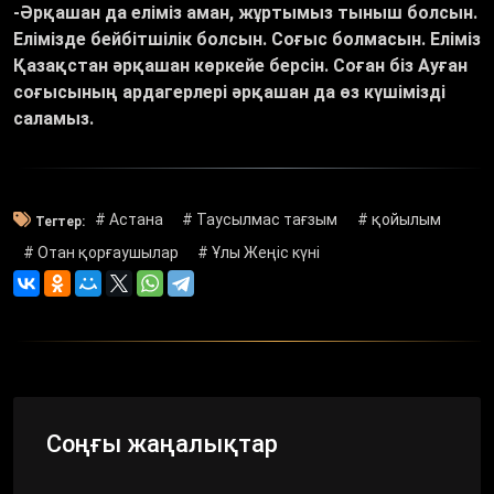
-Әрқашан да еліміз аман, жұртымыз тыныш болсын.
Елімізде бейбітшілік болсын. Соғыс болмасын. Еліміз
Қазақстан әрқашан көркейе берсін. Соған біз Ауған
соғысының ардагерлері әрқашан да өз күшімізді
саламыз.
# Астана
# Таусылмас тағзым
# қойылым
Тегтер:
# Отан қорғаушылар
# Ұлы Жеңіс күні
Соңғы жаңалықтар