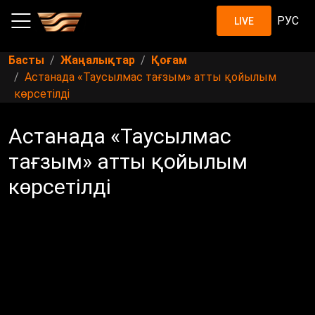
РУС
LIVE
Басты
Жаңалықтар
Қоғам
Астанада «Таусылмас тағзым» атты қойылым
көрсетілді
Астанада «Таусылмас
тағзым» атты қойылым
көрсетілді