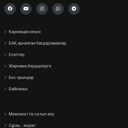
Көркемдік кеңес
БАҚ арналған бағдарламалар
Есептер
Жарнама берушілерге
Бос орындар
Байланыс
Мемлекеттік сатып алу
Сұрақ - жауап