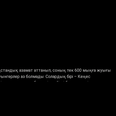
ақстандық азамат аттанып, соның тек 600 мыңға жуығы
уынгерлер аз болмады. Солардың бірі
–
Кеңес
 мен ғылыми еңбектерін кейінгі буынға дәріптеу –
ери бөлімде Мәлік Ғабдуллин атындағы оқу
ғы Батыры атағы берілді. Оның бірі майдан даласында
ров болса, екіншісі ақмолалық Мәлік Ғабдуллин еді
.