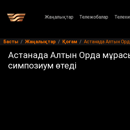
Жаңалықтар
Тележобалар
Телехи
Басты
Жаңалықтар
Қоғам
Астанада Алтын Орд
Астанада Алтын Орда мұрасы
симпозиум өтеді