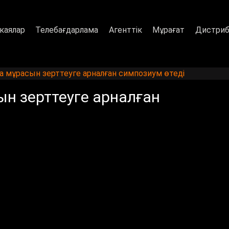
каялар
Телебағдарлама
Агенттік
Мұрағат
Дистриб
а мұрасын зерттеуге арналған симпозиум өтеді
н зерттеуге арналған