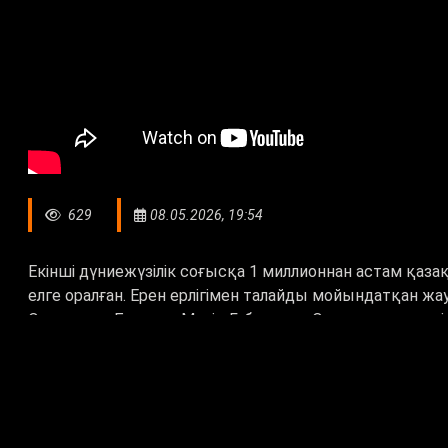
629
08.05.2026, 19:54
Екінші дүниежүзілік соғысқа 1 миллионнан астам қаз
елге оралған. Ерен ерлігімен талайды мойындатқан жа
Одағының Батыры Мәлік Ғабдуллин. Оның өшпес ерлігі
азаматтық борышымыз. Таяу арада Көкшетаудағы әск
сыныптары ашылады.
1943 жылы алғаш рет қазақтың қос баласына Кеңес Ода
ерлікпен қаза тапқан шығысқазақстандық Төлеген Тоқта