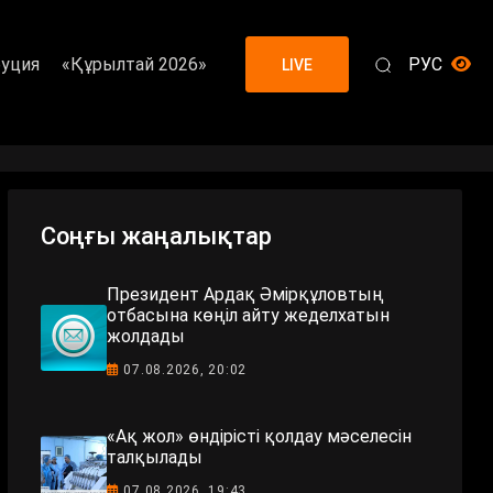
уция
«Құрылтай 2026»
РУС
LIVE
Соңғы жаңалықтар
Президент Ардақ Әмірқұловтың
отбасына көңіл айту жеделхатын
жолдады
07.08.2026, 20:02
«Ақ жол» өндірісті қолдау мәселесін
талқылады
07.08.2026, 19:43