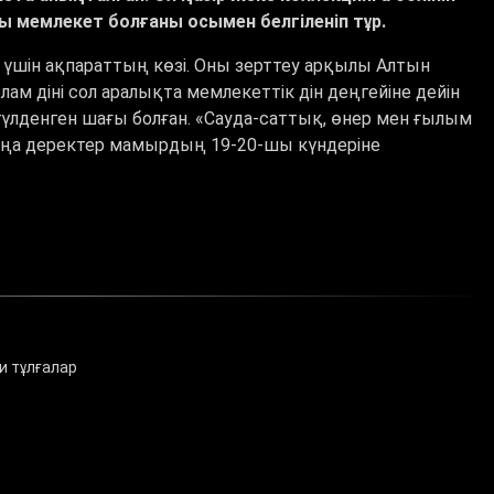
ы мемлекет болғаны осымен белгіленіп тұр.
р үшін ақпараттың көзі. Оны зерттеу арқылы Алтын
м діні сол аралықта мемлекеттік дін деңгейіне дейін
гүлденген шағы болған. «Сауда-саттық, өнер мен ғылым
жаңа деректер мамырдың 19-20-шы күндеріне
и тұлғалар