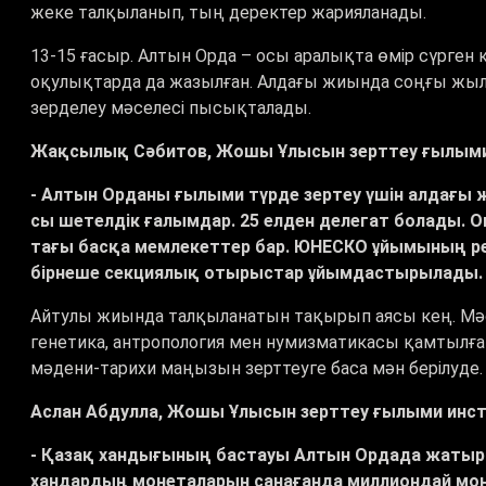
жеке талқыланып, тың деректер жарияланады.
13-15 ғасыр. Алтын Орда – осы аралықта өмір сүрген
оқулықтарда да жазылған. Алдағы жиында соңғы жы
зерделеу мәселесі пысықталады.
Жақсылық Сәбитов, Жошы Ұлысын зерттеу ғылыми
- Алтын Орданы ғылыми түрде зертеу үшін алдағы 
сы шетелдік ғалымдар. 25 елден делегат болады. О
тағы басқа мемлекеттер бар. ЮНЕСКО ұйымының рес
бірнеше секциялық отырыстар ұйымдастырылады
Айтулы жиында талқыланатын тақырып аясы кең. Мәсел
генетика, антропология мен нумизматикасы қамтылға
мәдени-тарихи маңызын зерттеуге баса мән берілуде
Аслан Абдулла, Жошы Ұлысын зерттеу ғылыми инс
- Қазақ хандығының бастауы Алтын Ордада жатыр. 
хандардың монеталарын санағанда миллиондай моне