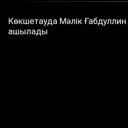
Көкшетауда Мәлік Ғабдулли
ашылады