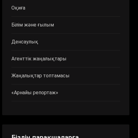
Оқиға
Білім және ғылым
Денсаулық
Агенттік жаңалықтары
Жаңалықтар топтамасы
«Арнайы репортаж»
Біздің парақшаларға