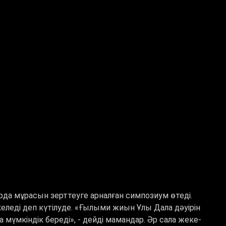
да мұрасын зерттеуге арналған симпозиум өтеді.
келеді деп күтілуде. «Ғылыми жиын Ұлы Дала дәуірін
мүмкіндік береді», - дейді мамандар. Әр сала жеке-