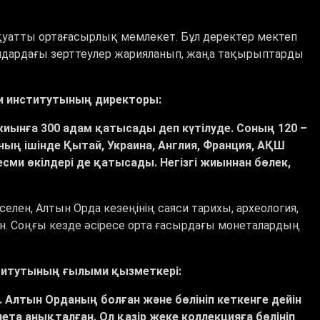
 қуатты ортағасырлық мемлекет. Бұл деректер мектеп
лдардағы зерттеулер жарияланып, жаңа тақырыптарды
 институтының директоры:
жиынға 300 адам қатысады деп күтілуде. Соның 120 –
ның ішінде Қытай, Украина, Англия, Франция, АҚШ
ми өкілдері де қатысады. Негізгі жиыннан бөлек,
.
ен, Алтын Орда кезеңінің саяси тарихы, археология,
н. Соңғы кезде әсіресе орта ғасырдағы монеталардың
.
титутының ғылыми қызметкері:
Алтын Орданың болған және бөлініп кеткенге дейін
та анықталған. Ол қазір жеке коллекцияға бөлініп