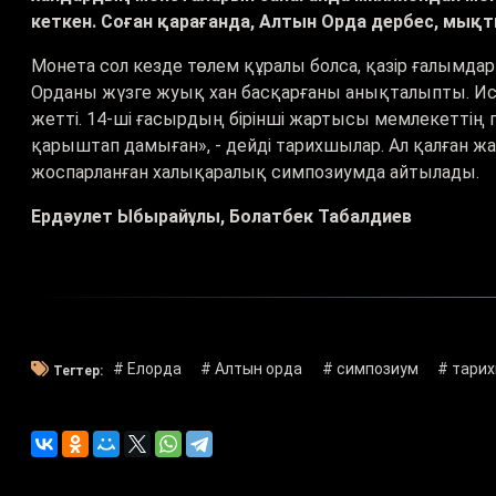
кеткен. Соған қарағанда, Алтын Орда дербес, мықт
Монета сол кезде төлем құралы болса, қазір ғалымда
Орданы жүзге жуық хан басқарғаны анықталыпты. Исла
жетті. 14-ші ғасырдың бірінші жартысы мемлекеттің 
қарыштап дамыған», - дейді тарихшылар. Ал қалған 
жоспарланған халықаралық симпозиумда айтылады.
Ердәулет Ыбырайұлы, Болатбек Табалдиев
# Елорда
# Алтын орда
# симпозиум
# тарих
Тегтер: