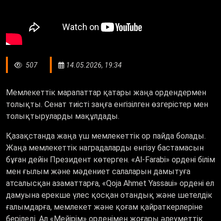
507
14.05.2026, 19:34
Мемлекеттік марапаттар қатары жаңа ордендермен
толықты. Сенат тиісті заңға енгізілген өзгерістер мен
толықтыруларды мақұлдады.
Қазақстанда жаңа үш мемлекеттік ор пайда болады.
Жаңа мемлекеттік наградаларды енгізу бастамасын
бұған дейін Президент көтерген.
«
Al
-
Farabi
»
ордені білім
мен ғылым және мәдениет салаларын дамытуға
атсалысқан азаматтарға,
«
Qoja
Ahmet
Yassaui
»
ордені ел
дамуына ерекше үлес қосқан отандық және шетелдік
ғалымдарға, мемлекет және қоғам қайраткерлеріне
беріледі. Ал
«
Мейірім
»
орденімен жоғары әлеуметтік