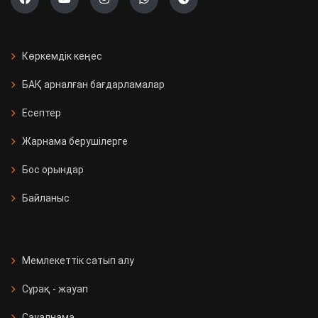
Көркемдік кеңес
БАҚ арналған бағдарламалар
Есептер
Жарнама берушілерге
Бос орындар
Байланыс
Мемлекеттік сатып алу
Сұрақ - жауап
Сауалнама