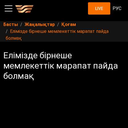
РУС
LIVE
Басты
Жаңалықтар
Қоғам
Елімізде бірнеше мемлекеттік марапат пайда
болмақ
Елімізде бірнеше
мемлекеттік марапат пайда
болмақ