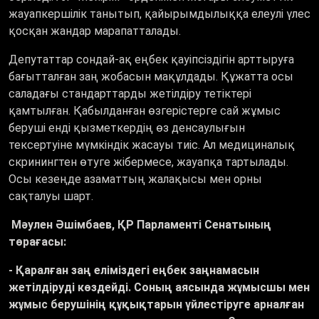
жауапкершілік танытып, қайырымдылыққа елеулі үлес
қосқан жандар марапатталады.
Депутаттар сондай-ақ еңбек қауіпсіздігін арттыруға
бағытталған заң жобасын мақұлдады. Құжатта осы
саладағы стандарттарды жетілдіру тетіктері
қамтылған. Қабылданған өзгерістерге сай жұмыс
беруші енді қызметкердің өз денсаулығын
тексертуіне мүмкіндік жасауы тиіс. Ал медициналық
скринингтен өтуге жібермесе, жауапқа тартылады.
Осы кезеңде азаматтың жалақысы мен орны
сақталуы шарт.
Мәулен Әшімбаев, ҚР Парламенті Сенатының
төрағасы:
- Қаралған заң еліміздегі еңбек заңнамасын
жетілдіруді көздейді. Соның аясында жұмысшы мен
жұмыс берушінің құқықтарын үйлестіруге арналған