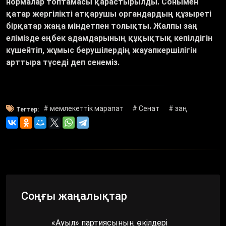
нормалар топтамасы қарастырылды. Сонымен
қатар жергілікті атқарушы органдардың құзыреті
бірқатар жаңа міндетпен толықты. Жалпы заң
елімізде еңбек адамдарының құқықтық кепілдігін
күшейтіп, жұмыс берушілердің жауапкершілігін
арттыра түседі деп сенеміз.
# мемлекеттік марапат
# Сенат
# заң
Тегтер:
Соңғы жаңалықтар
«Ауыл» партиясының өкілдері