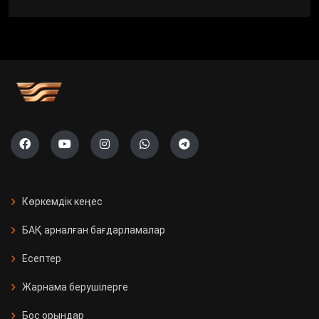
Көркемдік кеңес
БАҚ арналған бағдарламалар
Есептер
Жарнама берушілерге
Бос орындар