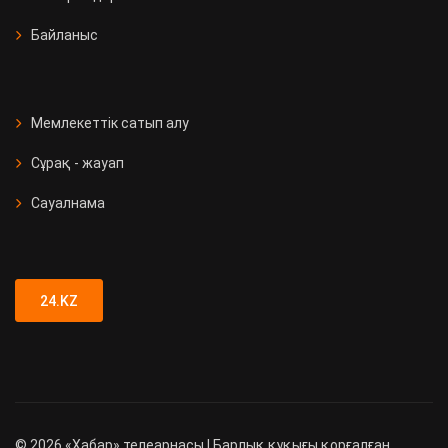
Байланыс
Мемлекеттік сатып алу
Сұрақ - жауап
Сауалнама
24.KZ
©
2026
«Хабар» телеарнасы | Барлық құқығы қорғалған.