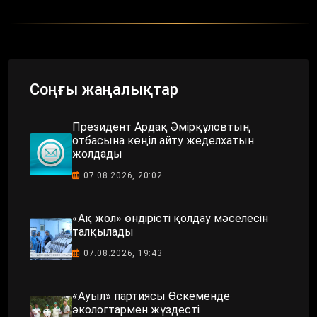
Соңғы жаңалықтар
Президент Ардақ Әмірқұловтың
отбасына көңіл айту жеделхатын
жолдады
07.08.2026, 20:02
«Ақ жол» өндірісті қолдау мәселесін
талқылады
07.08.2026, 19:43
«Ауыл» партиясы Өскеменде
экологтармен жүздесті