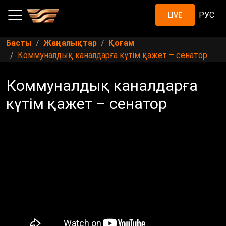
РУС
LIVE
Басты
Жаңалықтар
Қоғам
Коммуналдық каналдарға күтім қажет – сенатор
Коммуналдық каналдарға
күтім қажет – сенатор