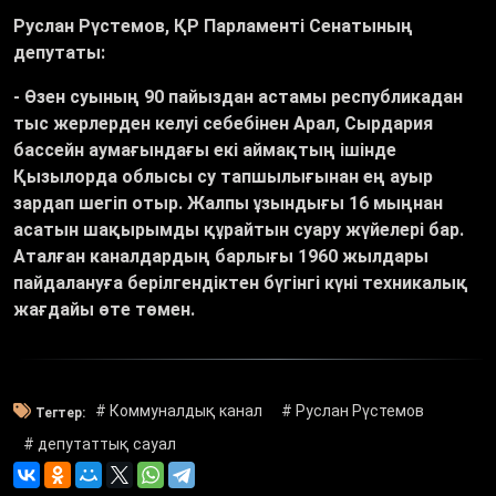
Руслан Рүстемов, ҚР Парламенті Сенатының
депутаты:
- Өзен суының 90 пайыздан астамы республикадан
тыс жерлерден келуі себебінен Арал, Сырдария
бассейн аумағындағы екі аймақтың ішінде
Қызылорда облысы су тапшылығынан ең ауыр
зардап шегіп отыр. Жалпы ұзындығы 16 мыңнан
асатын шақырымды құрайтын суару жүйелері бар.
Аталған каналдардың барлығы 1960 жылдары
пайдалануға берілгендіктен бүгінгі күні техникалық
жағдайы өте төмен.
# Коммуналдық канал
# Руслан Рүстемов
Тегтер:
# депутаттық сауал