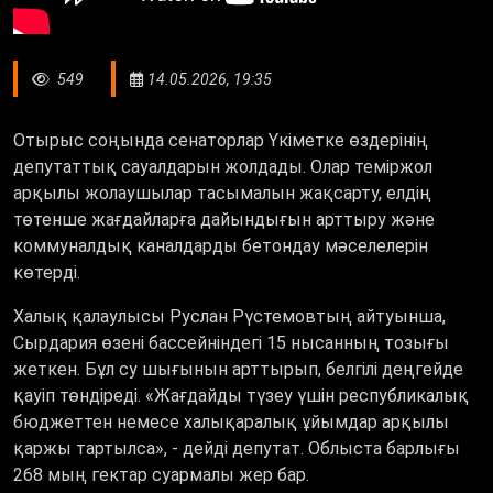
549
14.05.2026, 19:35
Отырыс соңында сенаторлар Үкіметке өздерінің
депутаттық сауалдарын жолдады. Олар теміржол
арқылы жолаушылар тасымалын жақсарту, елдің
төтенше жағдайларға дайындығын арттыру және
коммуналдық каналдарды бетондау мәселелерін
көтерді.
Халық қалаулысы Руслан Рүстемовтың айтуынша,
Сырдария өзені бассейніндегі 15 нысанның тозығы
жеткен. Бұл су шығынын арттырып, белгілі деңгейде
қауіп төндіреді. «Жағдайды түзеу үшін республикалық
бюджеттен немесе халықаралық ұйымдар арқылы
қаржы тартылса», - дейді депутат. Облыста барлығы
268 мың гектар суармалы жер бар.