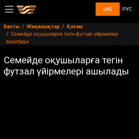
РУС
LIVE
Басты
Жаңалықтар
Қоғам
Семейде оқушыларға тегін футзал үйірмелері
ашылады
Семейде оқушыларға тегін
футзал үйірмелері ашылады