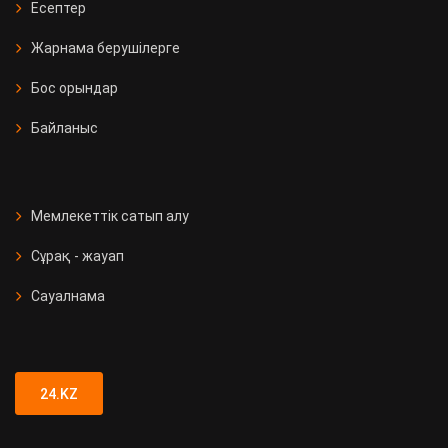
Есептер
Жарнама берушілерге
Бос орындар
Байланыс
Мемлекеттік сатып алу
Сұрақ - жауап
Сауалнама
24.KZ