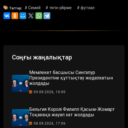
# Семей
# тегін үйірме
# футзал
Тегтер:
Соңғы жаңалықтар
Мемлекет басшысы Сингапур
Президентіне құттықтау жеделхатын
жолдады
09.08.2026, 10:00
Бельгия Королі Филипп Қасым-Жомарт
Тоқаевқа жауап хат жолдады
08.08.2026, 17:06