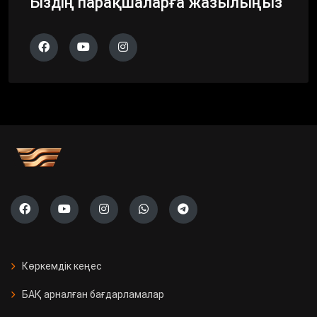
Біздің парақшаларға жазылыңыз
Көркемдік кеңес
БАҚ арналған бағдарламалар