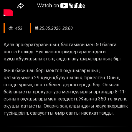
453
25.05.2026, 20:00
Қала прокуратурасының бастамасымен 50 балаға
квота бөлінді. Бұл жасөспірімдер арасындағы
құқықбұзушылықтың алдын алу шараларының бірі.
Жыл басынан бері мектеп оқушыларының
қатысуымен 29 құқықбұзушылық тіркелген. Оның
ішінде ұрлық пен төбелес деректері де бар. Осыған
байланысты прокуратура мен құзырлы органдар 8-11-
сынып оқушыларымен кездесті. Жиынға 350-ге жуық
оқушы қатысты. Оларға заң алдындағы жауапкершілік
түсіндіріліп, салауатты өмір салты насихатталды.