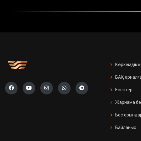
Көркемдік 
БАҚ арналғ
Есептер
Жарнама бе
Бос орында
Байланыс