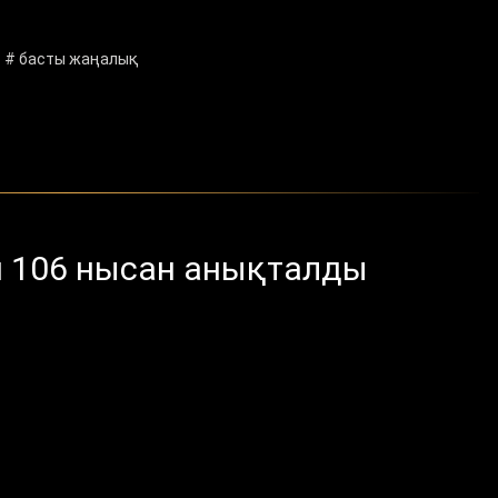
# басты жаңалық
 106 нысан анықталды