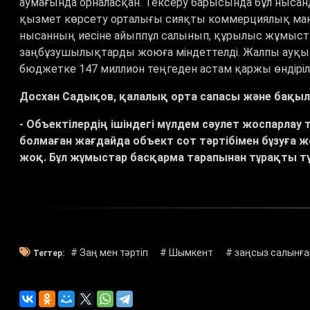
аумағында орналасқан. Тексеру барысында бұл нысанд
қызмет көрсету орталығы сияқты коммерциялық мақсат
нысанның иесіне айыппұл салынып, құрылыс жұмыстар
заңбұзушылықтарды жоюға міндеттелді. Жалпы ауқы
бюджетке 147 миллион теңгеден астам қаржы өндіріл
Досхан Садықов, қалалық орта сапасы және бақы
- Объектілердің ішіндегі мүлдем сәулет жоспарлау
болмаған жағдайда объект сот тәртібімен бұзуға 
жоқ. Бұл жұмыстар басқарма тарапынан тұрақты түр
# Заң мен тәртіп
# Шымкент
# заңсыз салынға
Тегтер: