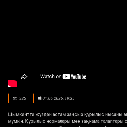
325
01.06.2026, 19:35
Шымкентте жүзден астам заңсыз құрылыс нысаны ан
мүмкін. Құрылыс нормалары мен заңнама талаптары 