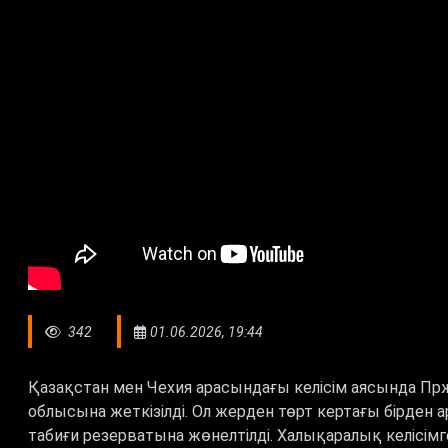
342
01.06.2026, 19:44
Қ
азақстан мен Чехия арасындағы келісім аясында П
облысына жеткізілді. Ол жерден төрт кертағы бірден
табиғи резерватына жөнелтілді. Халықаралық келісі