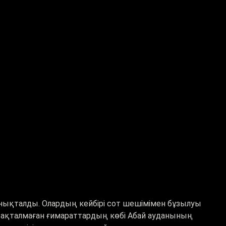
ықталды. Олардың кейбірі сот шешімімен бұзылуы
сақталмаған ғимараттардың көбі Абай ауданының