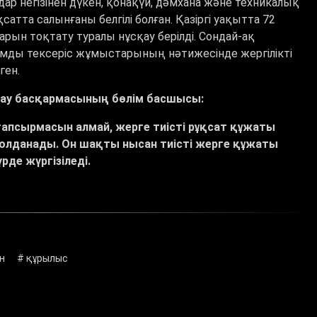
ар негізінен дүкен, қонақүй, дәмхана және техникалық
та салынғаны белгілі болған. Қазіргі уақытта 72
ын тоқтату туралы нұсқау берілді. Сондай-ақ
мды тексеріс жұмыстарының нәтижесінде жергілікті
ген.
лау басқармасының бөлім басшысы:
 тапсырмасын алмай, жерге тиісті рұқсат құжаты
жолданады. Он шақты нысан тиісті жерге құжаты
де жүргізіледі.
н
# құрылыс