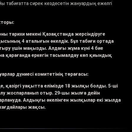
айы табиғатта сирек кездесетін жануардың ежелгі
кторы:
 оны тарихи мекені Қазақстанда жерсіндіруге
ысының 4 аталығын әкелдік. Бұл табиғи ортада
ыру үшін маңызды. Алдағы жұма күні 4 бие
ына қарағанда еркегін тасымалдау көп қиындық
рлар дүниесі комитетінің төрағасы:
, қазіргі уақытта елімізде 18 жылқы болды. 5-ші
лу жоспарланып отыр. 29-шы жылға дейін
арлануда. Алдыңғы әкелінген жылқылар екі жылда
 жағдайлары жақсы.