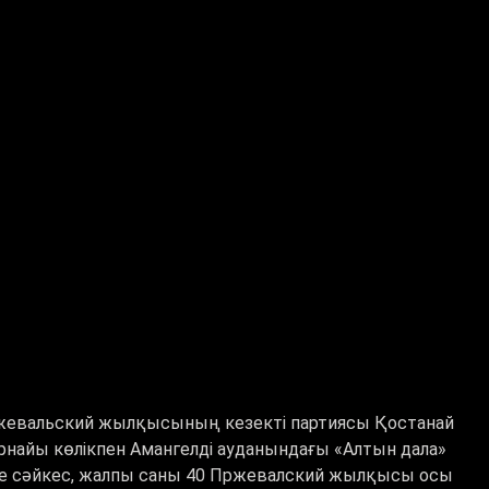
ржевальский жылқысының кезекті партиясы Қостанай
 арнайы көлікпен Амангелді ауданындағы
«
Алтын дала
»
мге сәйкес, жалпы саны 40 Пржевалский жылқысы осы