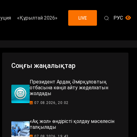
уция
«Құрылтай 2026»
РУС
LIVE
Соңғы жаңалықтар
Президент Ардақ Әмірқұловтың
отбасына көңіл айту жеделхатын
жолдады
07.08.2026, 20:02
«Ақ жол» өндірісті қолдау мәселесін
талқылады
07.08.2026, 19:43