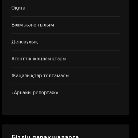
Оқиға
Білім және ғылым
Денсаулық
Агенттік жаңалықтары
Жаңалықтар топтамасы
«Арнайы репортаж»
Біздің парақшаларға