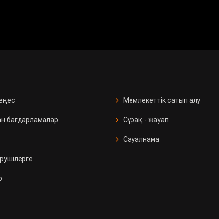
кеңес
Мемлекеттік сатып алу
ан бағдарламалар
Сұрақ - жауап
Сауалнама
рушілерге
р