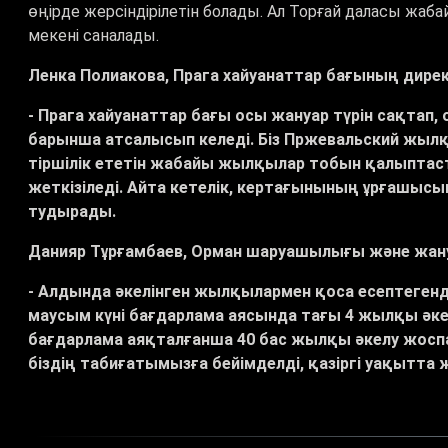
өңірде жерсіндірілетін болады. Ал Торғай даласы жаб
мекені саналады.
Ленка Полиакова, Прага хайуанаттар бағының дире
- Прага хайуанаттар бағы осы жануар түрін сақтап,
барынша атсалысып келеді. Біз Пржевальский жылқ
тіршілік ететін жабайы жылқылар тобын қалыптаст
жеткізіледі. Айта кетелік, кертағынының ұрғашыс
тудырады.
Данияр Тұрғамбаев, Орман шаруашылығы және жануа
- Алдында әкелінген жылқылармен қоса есептегенде
маусым күні бағдарлама аясында тағы 4 жылқы әке
бағдарлама аяқталғанша 40 бас жылқы әкелу жосп
біздің табиғатымызға бейімделді, қазіргі уақытта