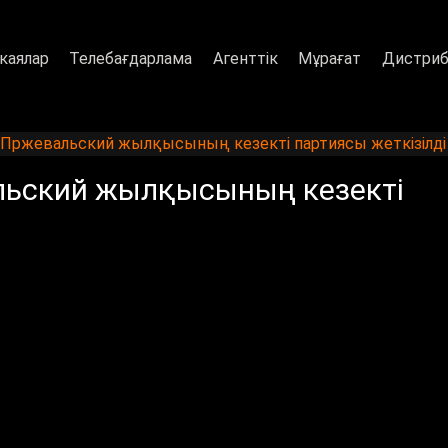
каялар
Телебағдарлама
Агенттік
Мұрағат
Дистриб
Пржевальский жылқысының кезекті партиясы жеткізілді
льский жылқысының кезекті