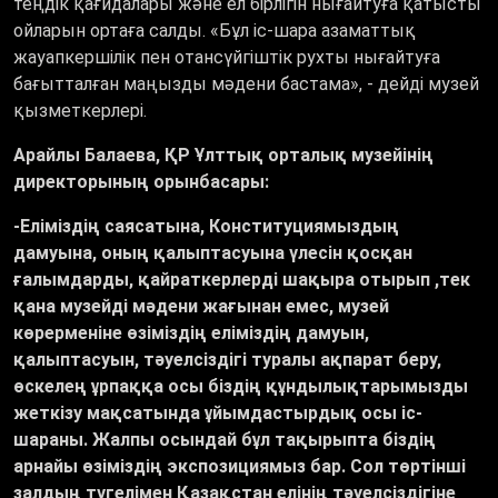
теңдік қағидалары және ел бірлігін нығайтуға қатысты
ойларын ортаға салды. «Бұл іс-шара азаматтық
жауапкершілік пен отансүйгіштік рухты нығайтуға
бағытталған маңызды мәдени бастама», - дейді музей
қызметкерлері.
Арайлы Балаева, ҚР Ұлттық орталық музейінің
директорының орынбасары:
-
Еліміздің саясатына, Конституциямыздың
дамуына, оның қалыптасуына үлесін қосқан
ғалымдарды, қайраткерлерді шақыра отырып ,тек
қана музейді мәдени жағынан емес, музей
көрерменіне өзіміздің еліміздің дамуын,
қалыптасуын, тәуелсіздігі туралы ақпарат беру,
өскелең ұрпаққа осы біздің құндылықтарымызды
жеткізу мақсатында ұйымдастырдық осы іс-
шараны. Жалпы осындай бұл тақырыпта біздің
арнайы өзіміздің экспозициямыз бар. Сол төртінші
залдың түгелімен Қазақстан елінің тәуелсіздігіне