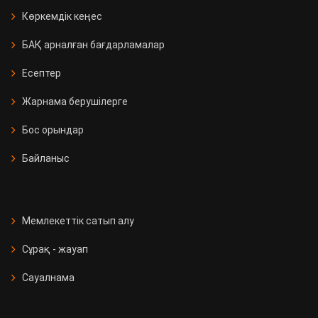
Көркемдік кеңес
БАҚ арналған бағдарламалар
Есептер
Жарнама берушілерге
Бос орындар
Байланыс
Мемлекеттік сатып алу
Сұрақ - жауап
Сауалнама