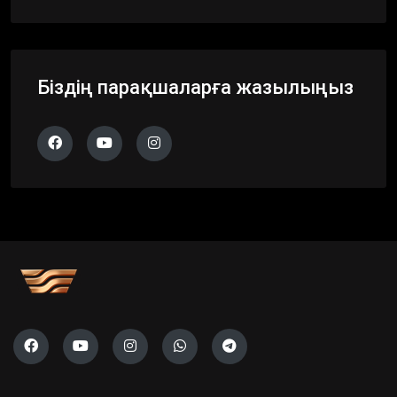
Біздің парақшаларға жазылыңыз