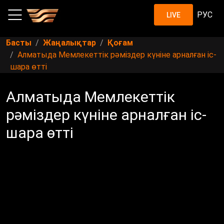
РУС
LIVE
Басты
Жаңалықтар
Қоғам
Алматыда Мемлекеттік рәміздер күніне арналған іс-
шара өтті
Алматыда Мемлекеттік
рәміздер күніне арналған іс-
шара өтті