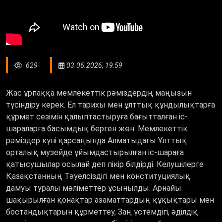
629
03.06.2026, 19:59
Жас ұрпаққа мемлекеттік рәміздердің маңызын
түсіндіру керек. Ел тарихы мен ұлттық құндылықтарға
құрмет сезімін қалыптастыруға бағытталған іс-
шараларға басымдық берген жөн. Мемлекеттік
рәміздер күні қарсаңында Алматыдағы Ұлттық
орталық музейде ұйымдастырылған іс-шараға
қатысушылар осылай деп пікір білдірді. Келушілерге
Қазақстанның Тәуелсіздігі мен конституциялық
дамуы туралы мәліметтер ұсынылды. Арнайы
шақырылған қонақтар азаматтардың құқықтары мен
бостандықтарын құрметтеу, Заң үстемдігі, әділдік,