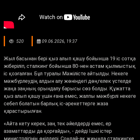
520
09.06.2026, 19:37
Жыл басынан бері қыз алып қашу бойынша 19 іс сотқа
жіберіліп, сталкинг бойынша 80-нен астам қылмыстық
іс қозғалған. Бұл туралы Мәжілісте айтылды. Некеге
мәжбүрлеудің алдын алу жөніндегі дөңгелек үстелде
жаңа заңның орындалу барысы сөз болды. Құжатта
қыз алып қашу үшін ғана емес, жалпы мәжбүрлі некеге
себеп болатын барлық іс-әрекеттерге жаза
қарастырылған.
«Айта кету керек, заң тек әйелдерді емес, ер
азаматтарды да қорғайды», - дейді Ішкі істер
министрлігінің өкілдері. Сондай-ақ жиында сталкингке