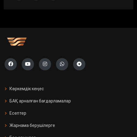
Көркемдік кеңес
БАҚ арналған бағдарламалар
Есептер
Жарнама берушілерге