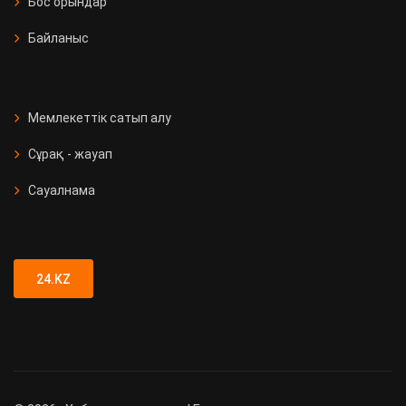
Бос орындар
Байланыс
Мемлекеттік сатып алу
Сұрақ - жауап
Сауалнама
24.KZ