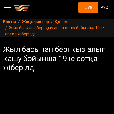
РУС
LIVE
Басты
Жаңалықтар
Қоғам
Жыл басынан бері қыз алып қашу бойынша 19 іс
сотқа жіберілді
Жыл басынан бері қыз алып
қашу бойынша 19 іс сотқа
жіберілді