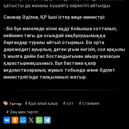
қатысты да жазаны күшейту керектігі айтылды.
Санжар
Әді
лов
,
ҚР Ішкі істер вице-министрі:
- Біз бұл мәселеде кісіні аңду бойынша сотталып,
кейіннен тағы да осындай заңбұзушылыққа
барғандар туралы айтып отырмыз. Біз орта
дәрежедегі ауырлық деген ұғым енгізіп, сол арқылы
5 жылға дейін бас бостандығынан айыру жазасын
қарастырмақшымыз. Бұл бастама қазір
ведомствоаралық жұмыс тобында және Әділет
министрлігінде талқыланып жатыр.
# Қыз алып қашу
# сот
# сталкинг
Тегтер:
# Заң мен тәртіп