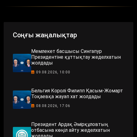
Соңғы жаңалықтар
Мемлекет басшысы Сингапур
Президентіне құттықтау жеделхатын
жолдады
09.08.2026, 10:00
Бельгия Королі Филипп Қасым-Жомарт
Тоқаевқа жауап хат жолдады
08.08.2026, 17:06
Президент Ардақ Әмірқұловтың
отбасына көңіл айту жеделхатын
жолдады