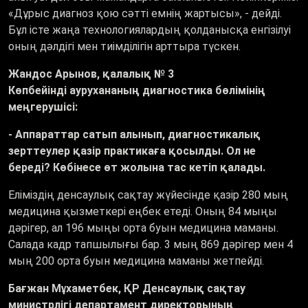
«Дұрыс диагноз қою сәтті емнің жартысы», - дейді.
Бұл істе жаңа технологиялардың қолданысқа енгізілуі
оның дәлдігі мен тиімділігін арттыра түскен.
Жандос Арынов, қалалық № 3
Көпбейінді аурухананың диагностика бөлімінің
меңгерушісі:
- Аппараттар сатып алынып, диагностикалық
зерттеулер қазір практикаға қосылды. Ол не
береді? Көбінесе өт жолына тас кетіп қалады.
Еліміздің денсаулық сақтау жүйесінде қазір 280 мың
медицина қызметкері еңбек етеді. Оның 84 мыңы
дәрігер, ал 196 мыңы орта буын медицина маманы.
Салада кадр тапшылығы бар. 3 мың 869 дәрігер мен 4
мың 200 орта буын медицина маманы жетпейді.
Бағжан Мұхаметбек, ҚР Денсаулық сақтау
министрлігі департамент директорының