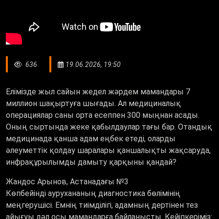
636
19.06.2026, 19:50
Елімізде жыл сайын жедел жәрдем мамандары 7
миллион шақыртуға шығады. Ал медициналық
операциялар саны орта есеппен 300 мыңнан асады.
Оның сыртында жеке қабылдаулар тағы бар. Отандық
медицинада қанша адам еңбек етеді, оларды
әлеуметтік қолдау шаралары қаншалықты жақсаруда,
инфрақұрылымды дамыту қарқыны қандай?
Жандос Арынов,
Астанадағы
№3
Көпбейінді
аурухананың
диагностика бөлімінің
меңгерушісі. Емнің тиімділігі, адамның дертінен тез
айығуы дәл осы мамандарға байланысты. Кейіпкеріміз: