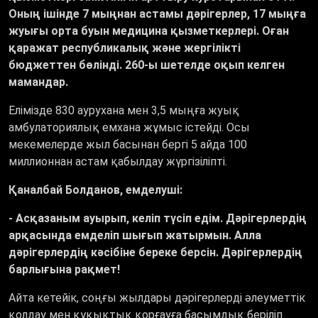
Оның ішінде 7 мыңнан астамы дәрігерлер, 17 мыңға
жуығы орта буын медицина қызметкерлері. Оған
қаражат республикалық және жергілікті
бюджеттен бөлінді. 260-ы шетелде оқып келген
мамандар.
Елімізде 830 аурухана мен 3,5 мыңға жуық
амбулаториялық емхана жұмыс істейді. Осы
мекемелерде жыл басынан бергі 5 айда 100
миллионнан астам қабылдау жүргізіліпті.
Қаналбай Болданов, емделуші:
- Асқазаным ауырып, келіп түсіп едім. Дәрігерлердің
арқасында емделіп шығып жатырмын. Алла
дәрігерлердің кәсібіне береке берсін. Дәрігерлердің
барлығына рақмет!
Айта кетейік, соңғы жылдары дәрігерлерді әлеуметтік
қолдау мен құқықтық қорғауға басымдық беріліп