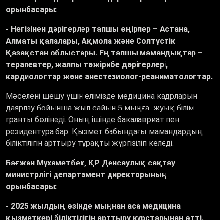
орынбасары:
- Негізінен дәрігерлер тапшы өңірлер – Астана,
Алматы қалалары, Ақмола және Солтүстік
Қазақстан облыстары. Ең тапшы мамандықтар –
терапевтер, жалпы тәжірибе дәрігерлері,
кардиологтар және анестезиолог-реаниматологтар.
Мәселені шешу үшін елімізде медицина кадрларын
даярлау бойынша жыл сайын 5 мыңға жуық білім
гранты бөлінеді. Оның ішінде бакалавриат пен
резидентура бар. Қызмет бабындағы мамандардың
біліктілігін арттыру тұрақты жүргізіліп келеді.
Бағжан Мұхаметбек, ҚР Денсаулық сақтау
министрлігі департамент директорының
орынбасары:
- 2025 жылдың өзінде мыңнан аса медицина
қызметкері біліктілігін арттыру курстарынан өтті.