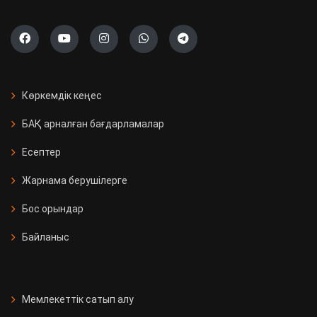
Көркемдік кеңес
БАҚ арналған бағдарламалар
Есептер
Жарнама берушілерге
Бос орындар
Байланыс
Мемлекеттік сатып алу