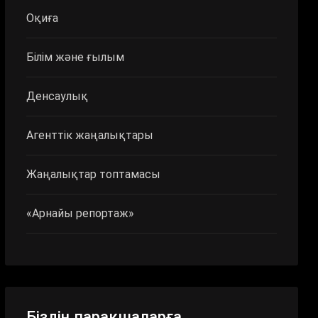
Оқиға
Білім және ғылым
Денсаулық
Агенттік жаңалықтары
Жаңалықтар топтамасы
«Арнайы репортаж»
Біздің парақшаларға