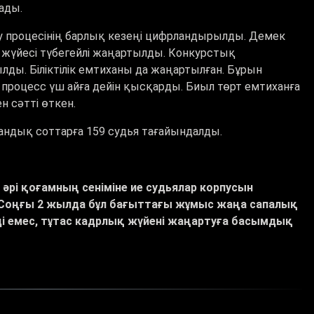
ады.
еу процесінің барлық кезеңі цифрландырылды. Демек
 жүйесі түбегейлі жаңартылды. Конкурстық
ылды. Біліктілік емтиханы да жаңартылған. Бұрын
л процесс үш айға дейін қысқарды. Биыл төрт емтиханға
н сәтті өткен.
андық соттарға 159 судья тағайындалды.
з әрі қоғамның сеніміне ие судьялар корпусын
. Соңғы 2 жылда бұл бағыттағы жұмыс жаңа сапалық
рді емес, тұтас кадрлық жүйені жаңартуға басымдық