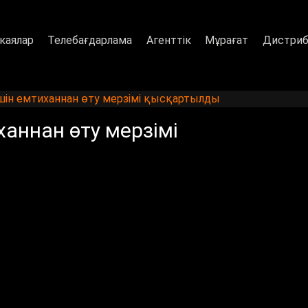
каялар
Телебағдарлама
Агенттік
Мұрағат
Дистриб
шін емтиханнан өту мерзімі қысқартылды
аннан өту мерзімі