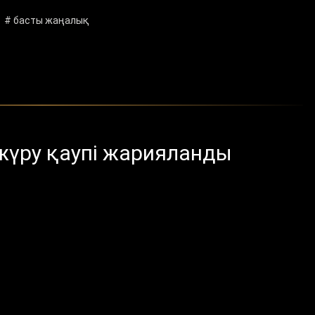
# басты жаңалық
 жүру қаупі жарияланды