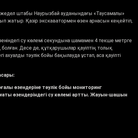
ң жедел штабы Наурызбай ауданындағы «Таусамалы»
ғып жатыр. Қазір экскаватормен өзен арнасын кеңейтіп,
зеніндегі су көлемі секундына шамамен 4 текше метрге
қ болған. Десе де, құтқарушылар қауіптің толық
 ахуалды тәулік бойы бақылауда ұстап, аса қауіпті
асары:
рғалы өзендеріне тәулік бойы мониторинг
маты өзендеріндегі су көлемі артты. Жауын-шашын
тыланады. Қауіп толық сейілгенге дейін барлық
 Ол жерде өзен жағалауын бекітіп, арнасын кеңейтіп,
лға алынған. Құтқарушылардың мәліметінше, өңірдегі
оқ.