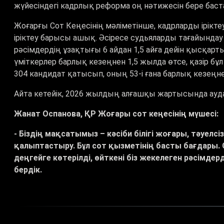
жүйесіндегі кадрлық реформа оң нәтижесін бере баст
Жоғарғы Сот Кеңесінің мәліметінше, кадрларды ірікт
іріктеу барысы ашық. Әсіресе судьяларды тағайындау
рәсімдердің ұзақтығы 6 айдан 1,5 айға дейін қысқарт
үміткерлер барлық кезеңнен 1,5 жылда өтсе, қазір бұ
304 кандидат қатысып, оның 53-і ғана барлық кезеңне
Айта кетейік, 2026 жылдың алғашқы жартысында ауд
Жанат Оспанова, ҚР Жоғары сот кеңесінің мүшесі:
- Біздің мақсатымыз – кәсіби білігі жоғары, тәуелсі
қалыптастыру. Бұл сот қызметінің басты бағдары
деңгейге көтерілді, өйткені біз жекелеген рәсімде
бердік.