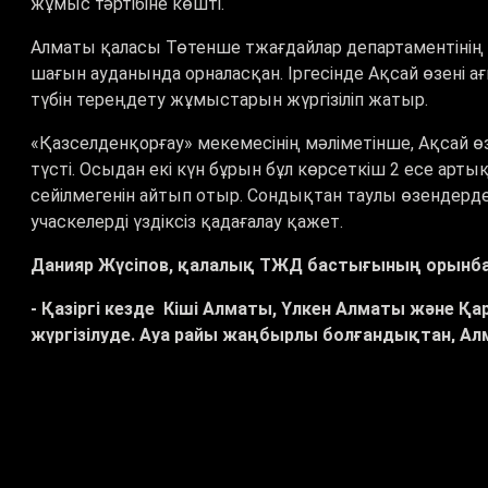
жұмыс тәртібіне көшті.
Алматы қаласы Төтенше тжағдайлар департаментіні
шағын ауданында орналасқан. Іргесінде Ақсай өзені а
түбін тереңдету жұмыстарын жүргізіліп жатыр.
«Қазселденқорғау» мекемесінің мәліметінше, Ақсай ө
түсті. Осыдан екі күн бұрын бұл көрсеткіш 2 есе арты
сейілмегенін айтып отыр. Сондықтан таулы өзендердегі
учаскелерді үздіксіз қадағалау қажет.
Данияр Жүсіпов, қалалық ТЖД бастығының орынб
- Қазіргі кезде Кіші Алматы, Үлкен Алматы және Қа
жүргізілуде. Ауа райы жаңбырлы болғандықтан, Ал
тоқтағаннан кейін алдағы жұмыстардың көлемі нақ
қажетті жұмыстар жалғасады.
Осындай жұмыстар Алматы облысында да жүріп жатыр.
тереңдетіп, су өткізу қабілетін арттыру шаралары қо
жағдай тұрақты, ешқандай төтенше оқиға тіркелген ж