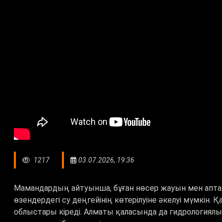
1217
03.07.2026, 19:36
Мамандардың айтуынша, бұған нөсер жауын мен апта
өзендердегі су деңгейінің көтерілуіне әкелуі мүмкін.
облыстары кіреді. Алматы қаласында да гидрологиял