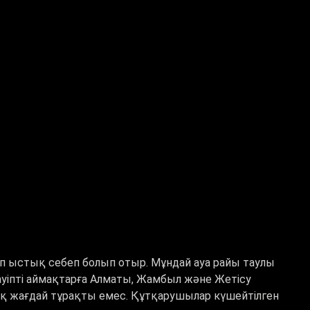
п ыстық себеп болып отыр. Мұндай ауа райы таулы
 Қауіпті аймақтарға Алматы, Жамбыл және Жетісу
ық жағдай тұрақты емес. Құтқарушылар күшейтілген