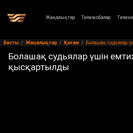
Жаңалықтар
Тележобалар
Телехи
Басты
Жаңалықтар
Қоғам
Болашақ судьялар ү
Болашақ судьялар үшін емтих
қысқартылды