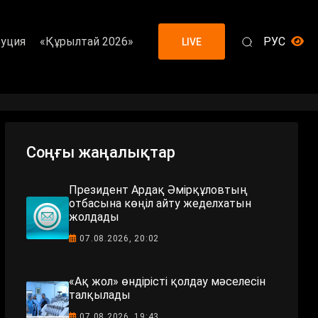
уция
«Құрылтай 2026»
РУС
LIVE
Соңғы жаңалықтар
Президент Ардақ Әмірқұловтың
отбасына көңіл айту жеделхатын
жолдады
07.08.2026, 20:02
«Ақ жол» өндірісті қолдау мәселесін
талқылады
07.08.2026, 19:43