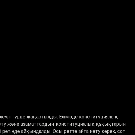
леулі түрде жаңартылды. Елімізде конституциялық
 ету және азаматтардың конституциялық құқықтарын
і ретінде айқындалды. Осы ретте айта кету керек, сот