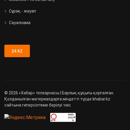
Сұрақ - жауап
Сауалнама
24.KZ
©
2026
«Хабар» телеарнасы | Барлық құқығы қорғалған.
Қолданылған материалдарға міндетті түрде khabar.kz
сайтына гиперсілтеме берілуі тиіс.