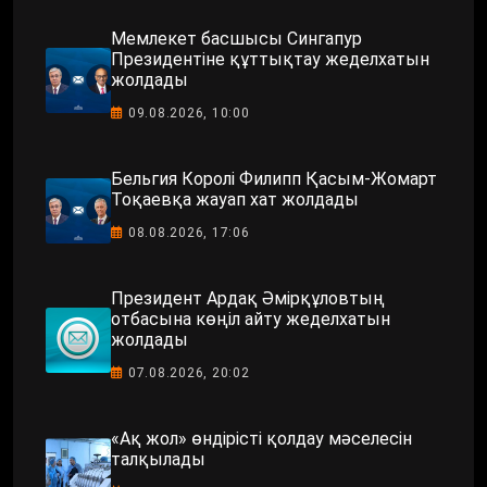
Мемлекет басшысы Сингапур
Президентіне құттықтау жеделхатын
жолдады
09.08.2026, 10:00
Бельгия Королі Филипп Қасым-Жомарт
Тоқаевқа жауап хат жолдады
08.08.2026, 17:06
Президент Ардақ Әмірқұловтың
отбасына көңіл айту жеделхатын
жолдады
07.08.2026, 20:02
«Ақ жол» өндірісті қолдау мәселесін
талқылады