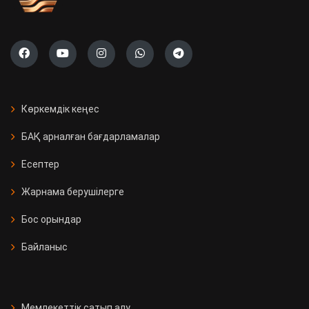
Көркемдік кеңес
БАҚ арналған бағдарламалар
Есептер
Жарнама берушілерге
Бос орындар
Байланыс
Мемлекеттік сатып алу