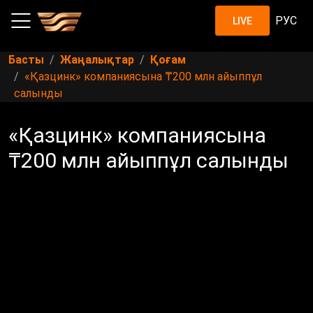
РУС
LIVE
Басты
Жаңалықтар
Қоғам
«Қазцинк» компаниясына ₸200 млн айыппұл
салынды
«Қазцинк» компаниясына
₸200 млн айыппұл салынды