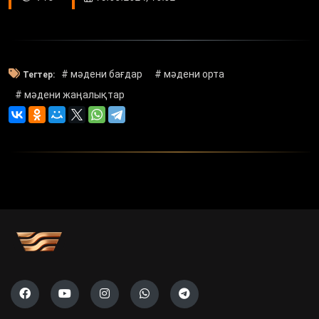
# мәдени бағдар
# мәдени орта
Тегтер:
# мәдени жаңалықтар