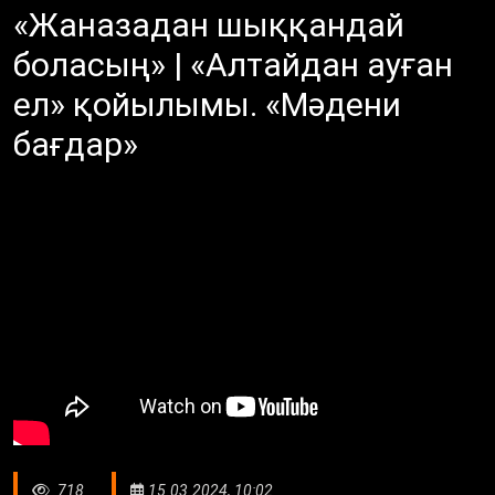
«Жаназадан шыққандай
боласың» | «Алтайдан ауған
ел» қойылымы. «Мәдени
бағдар»
718
15.03.2024, 10:02