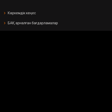
Көркемдік кеңес
БАҚ арналған бағдарламалар
Есептер
Жарнама берушілерге
Бос орындар
Байланыс
Мемлекеттік сатып алу
Сұрақ - жауап
Сауалнама