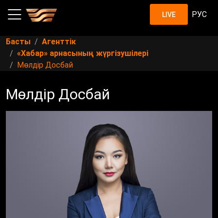
РУС
LIVE
Басты
Агенттік
«Хабар» арнасының жүргізушілері
Мөлдір Досбай
Мөлдір Досбай