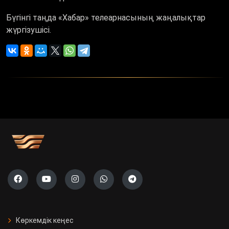
Бүгінгі таңда «Хабар» телеарнасының жаңалықтар
жүргізушісі.
Көркемдік кеңес