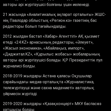
авторы әрі жүргізушісі болғаны үшін иеленеді.
21 жасында «Аналитикалық ақпарат орталығы» ЖШС-
нің Павлодар облыстық «Регион.кз» газетінің бас
редакторы болып тағайындалды.
2012 жылдан бастап «Хабар» Агенттігі» АҚ қызмет
етеді. «24.KZ» арнасының редакторы, «Әлеует»,
«Жасыл экономика», «Абайлаңыз, импорт»,
«Диджитал.KZ», «Құрылыс жобасы» жобаларының
авторы әрі жүргізушісі болады. ҚР Президенттік пул
журналисі болды.
2018-2019 жылдары Астана қаласы Оқушылар
сарайындағы медиа-орталықта «Журналистика,
тележүргізуші және сахна мәдениеті» авторлық
үйірмесін жүргізді.
2019-2020 жылдары «Қазақконцерт» МКҰ баспасөз
хатшысы болды.