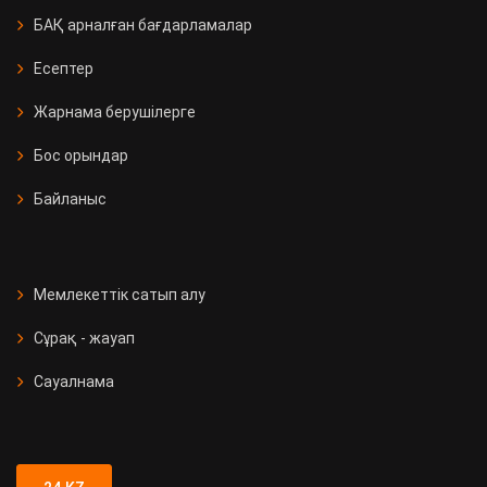
БАҚ арналған бағдарламалар
Есептер
Жарнама берушілерге
Бос орындар
Байланыс
Мемлекеттік сатып алу
Сұрақ - жауап
Сауалнама