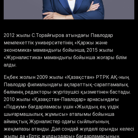
2012 жылы С.Торайғыров атындағы Павлодар
мемлекеттік университетінің «Қаржы және
экономика» мамандығы бойынша, 2015 жылы
«Журналистика» мамандығы бойынша жоғары білім
алды.
Еңбек жолын 2009 жылы «Қазақстан» РТРК АҚ-ның
Павлодар филиалындағы ақпараттық-сараптамалық
бөлімнің редакторы-жүргізушісі қызметінен бастады.
2010 жылы «Қазақстан-Павлодар» арнасындағы
«Подиум» бағдарламасы үшін «Жылдың ең үздік
шығармашылық жұмысы» аталымы бойынша
аймақтық Журналистер одағы сыйлығының
жеңімпазы атанды. Дәл сондай жүлделі орынды келесі
жылы да «Ертіс жұлдыздары» бағдарламасының