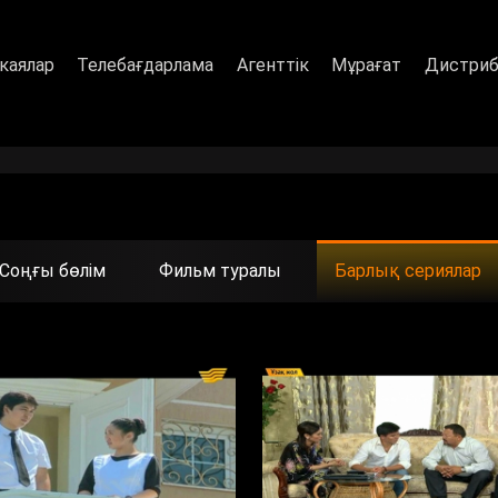
каялар
Телебағдарлама
Агенттік
Мұрағат
Дистриб
Соңғы бөлім
Фильм туралы
Барлық сериялар