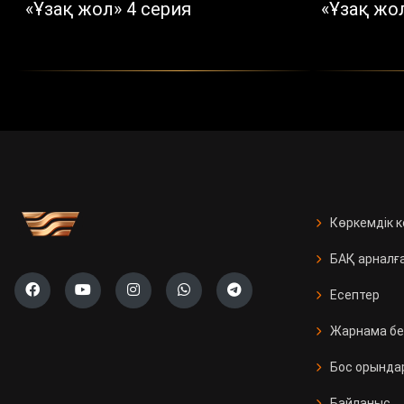
«Ұзақ жол» 4 серия
«Ұзақ жол
Көркемдік 
БАҚ арналғ
Есептер
Жарнама бе
Бос орында
Байланыс