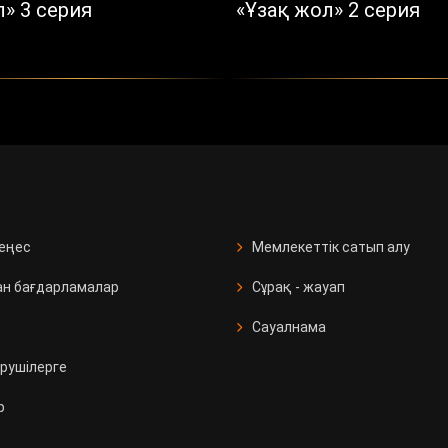
» 3 серия
«Ұзақ жол» 2 серия
кеңес
Мемлекеттік сатып алу
ан бағдарламалар
Сұрақ - жауап
Сауалнама
рушілерге
р